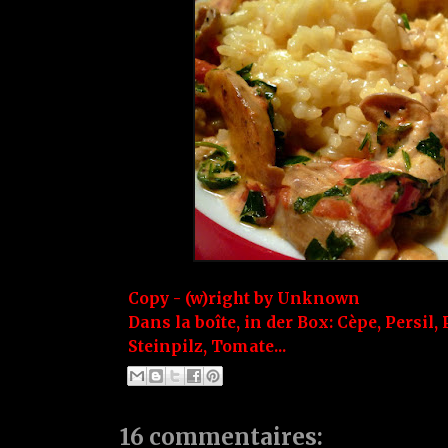
Copy - (w)right by
Unknown
Dans la boîte, in der Box:
Cèpe
,
Persil
,
Steinpilz
,
Tomate...
16 commentaires: