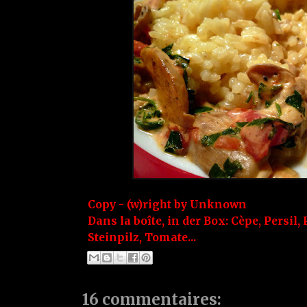
Copy - (w)right by
Unknown
Dans la boîte, in der Box:
Cèpe
,
Persil
,
Steinpilz
,
Tomate...
16 commentaires: