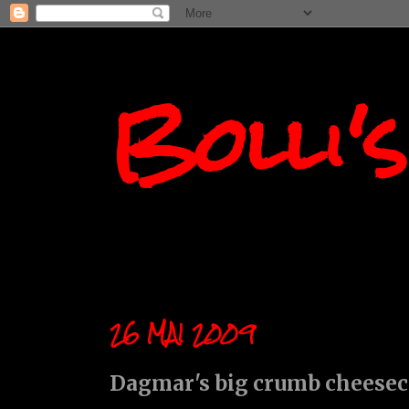
Bolli'
26 MAI 2009
Dagmar's big crumb cheesec