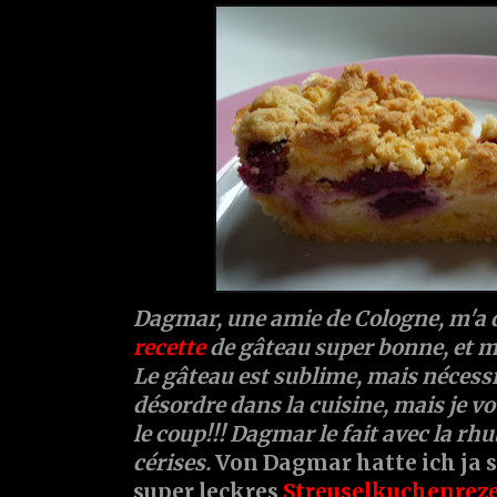
Dagmar, une amie de Cologne, m'a d
recette
de gâteau super bonne, et m
Le gâteau est sublime, mais nécessi
désordre dans la cuisine, mais je vou
le coup!!! Dagmar le fait avec la rhu
cérises.
Von Dagmar hatte ich ja 
super leckres
Streuselkuchenrez