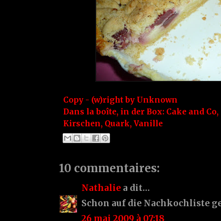
Copy - (w)right by
Unknown
Dans la boîte, in der Box:
Cake and Co
,
Kirschen
,
Quark
,
Vanille
10 commentaires:
Nathalie
a dit…
Schon auf die Nachkochliste
26 mai 2009 à 07:18