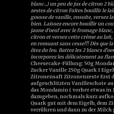
blanc...) un peu de jus de citron 2 bl
zestes de citron
Faites bouillir le lai
gousse de vanille, ensuite, versez la
bien. Laissez encore bouillir un co
jaune d'oeuf avec le fromage blanc, l
citron et versez cette crème au lait,
en remuant sans cesse!!! Dès que la
ôtez du feu. Battez les 2 blancs d'oe
incorporez les délicatement au fl
Cheesecake-Füllung: 50g Monda
Zucker Vanille 250g Quark 1 Eigel
Zitronensaft Zitronenzeste
Erst 
aufgeschlitzten Vanilleschote a
das Mondamin ( vorher etwas in
dazugeben, nochmals kurz aufko
Quark gut mit dem Eigelb, dem Z
verrühren und dann zu der Milch