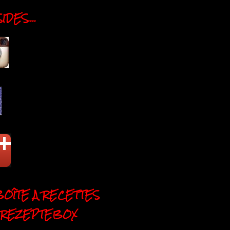
DES....
BOÎTE A RECETTES
 REZEPTEBOX