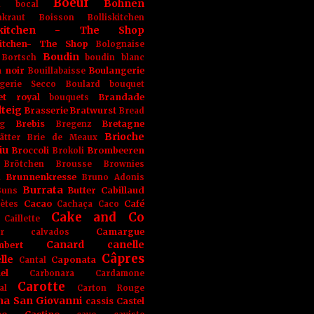
Boeuf
Bohnen
n
bocal
kraut
Boisson
Bolliskitchen
iskitchen - The Shop
skitchen- The Shop
Bolognaise
Boudin
Bortsch
boudin blanc
 noir
Boulangerie
Bouillabaisse
gerie Secco
Boulard
bouquet
et royal
Brandade
bouquets
teig
Brasserie
Bratwurst
Bread
Brebis
Bretagne
g
Bregenz
Brioche
ätter
Brie de Meaux
iu
Broccoli
Brombeeren
Brokoli
Brötchen
Brousse
Brownies
Brunnenkresse
h
Bruno Adonis
Burrata
Butter
Cabillaud
Buns
Cacao
Café
ètes
Cachaça
Caco
Cake and Co
Caillette
Camargue
r
calvados
Canard
canelle
bert
Câpres
lle
Caponata
Cantal
el
Carbonara
Cardamone
Carotte
al
Carton Rouge
na San Giovanni
cassis
Castel