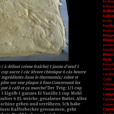
Bo-Bu
Bohnen
Boll
Bolli
Books
boudin
Boulan
Bouqu
Brand
puddin
Brickbl
Brocc
Brot
Brunc
( à défaut crème fraîche) 1 jaune d'oeuf 1
Buch
2 cup sucre 1 càc lévure chimique 6 càs beurre
cacahu
 ingrédients dans le thermomix/ robot et
Caille
 pâte sur une plaque à four.
Concernant les
Calama
 pot à café et ça marche!
Der Teig: 1/3 cup
Camem
1 Eigelb 1 ganzes Ei Vanille 1 cup Mehl
canne
pulver 6 EL weiche, gesalzene Butter
. Allez
Caram
schine geben und verrühren. Ich habe
Carnev
Casci
inen Kaffeebecher genommen, geht