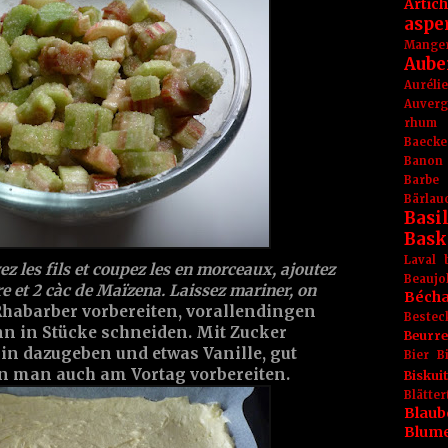
Artic
aspe
Mange
Aube
Aurél
Auver
rhum
Baecke
Banon
Barbe
Bärlau
Basil
Bask
Laval
ez les fils et coupez les en morceaux, ajoutez
Beaujo
re et 2 càc de Maïzena. Laissez mariner, on
Béch
Rhabarber vorbereiten, vorallendingen
Bestec
nn in Stücke schneiden. Mit Zucker
Beurr
n dazugeben und etwas Vanille, gut
Bier
B
n man auch am Vortag vorbereiten.
Biskuit
Blät
Blaub
Blum