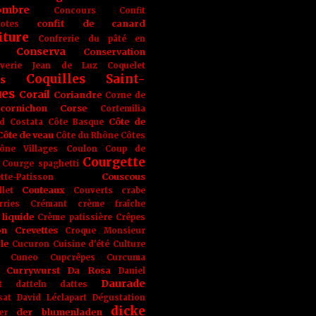
ombre
Concours
Confit
confit de canard
lotes
iture
Confrerie du pâté en
Conserva
Conservation
rverie Jean de Luz
Coquelet
Coquilles Saint-
s
ues
Corail
Coriandre
Corne de
cornichon
Corse
Cortemilia
Côte de
d
Costata
Côte Basque
Côte de veau
Côte du Rhône
Côtes
ône Villages
Coulon
Coup de
Courgette
Courge spaghetti
Couscous
tte-Patisson
Couteaux
llet
Couverts
crabe
rries
Crémant
crème fraîche
liquide
Crème patissière
Crêpes
on
Crevettes
Croque Monsieur
le
Cucuron
Cuisine d'été
Culture
Cuneo
Cupcrêpes
Curcuma
Currywurst
Da Rosa
Daniel
Daurade
t
datteln
dattes
sat
David Léclapart
Dégustation
dicke
der blumenladen
er