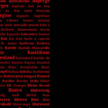
Asperge
haut
Artischocke
rges
Aspérule
Asti
Au bon
r
Au Bon Saint Pourçain
rgine
Augusto Cappellano
ien Laherte
Aureto
Austern
avocado
avocat
gne
Avize
Baba à
Bäckerei Zimmermann
Bacon
balsamico
offe
Baguette
Banane
Bar
Bar Jean
barbe à capucin
Barbecue
Barbera
 de moine
Barolo
Bartolo Mascarello
ch
ic
Basilikum
enland
Baslenland
Bastide du
bavette
Bavière
Bayern
Beaufort
lais Blanc
Beaujoulais Blanc
amel
Bellotta
Bellota
Berthelemy
Betteraves rouges
Beurre
ke
e Bordier
biche
Biarritz
Bidart
Birne
Biscuit
ière
Bill Granger
Bistro
Blätterteig
terteig nach Michel Bras
eeren
Blettes
Bleu
Blini
enkohl
Blutwurst
Blutorange