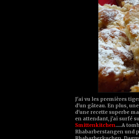
J'ai vu les premières tig
d'un gâteau. En plus, un
d'une recette superbe mais
en attendant, j'ai surfé s
Smittenkitchen
.....A to
Rhabarberstangen und plö
Rhabarberkuchen. Dagmar