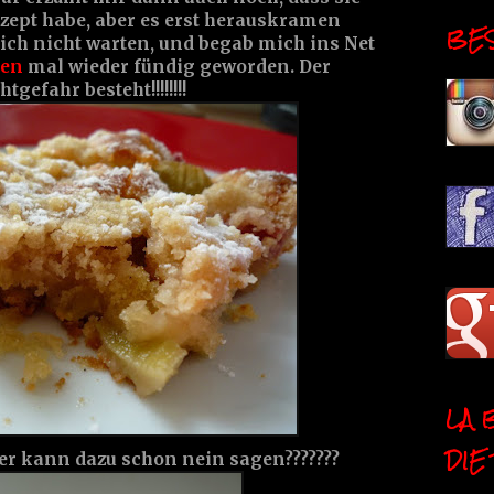
zept habe, aber es erst herauskramen
BESI
ich nicht warten, und begab mich ins Net
hen
mal wieder fündig geworden. Der
gefahr besteht!!!!!!!!
LA 
DIE
r kann dazu schon nein sagen???????