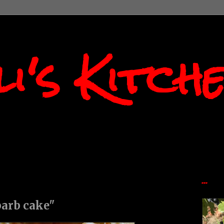
i's Kitch
...
barb cake"