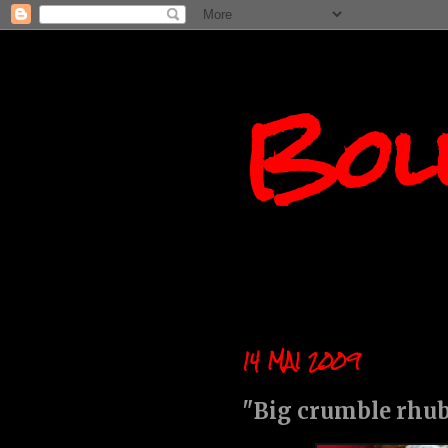
Boll
14 MAI 2009
"Big crumble rhu