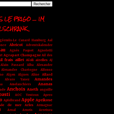
 LE FRIGO .... IM
LSCHRANK
ngörmüs-Le Canard Hamburg
Aal
Abricot
once
Adventskalender
au
Agnès Paquet
Agnolotti
Agrapart Champagne
rt
Ail des
il frais
aillet
Aïoli
airelles
AJ
Alain Passard
Alba
Alexander
Alexandre Chartogne
Alfonso
Allard
ino
Algen
Algues
Aline
Amandes
Alvaro Yanez
Ananas
na
Amelanchiers
Anchois
Aneth
ade
anguille
pasti
AOC Ventoux
Apero
o
Apple
Aprikose
Apfelbrand
née de mer
Arles
Armagnac
nd Arnal
Arneis
Arretxea