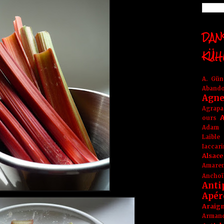
DANS
KÜH
A. Gü
Aband
Agne
Agrapa
A
ours
Adam
Laible
Iaccar
Alsace
Amare
Anchoï
Anti
Apér
Araig
Arma