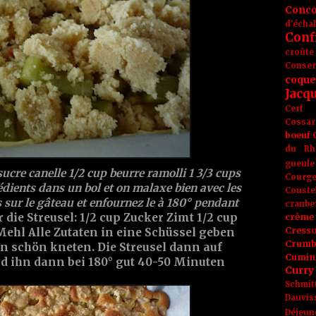
Conc
d'écha
Conf
croûte
Conse
coque
Jacq
Cerf
Cossar
boeuf
du Rh
gueule
sucre canelle 1/2 cup beurre ramolli 1 3/3 cups
Courge
dients dans un bol et on malaxe bien avec les
Couste
s sur le gâteau et enfournez le à 180° pendant
cranbe
r die Streusel: 1/2 cup Zucker Zimt 1/2 cup
crème 
Cress
 Mehl
Alle Zutaten in eine Schüssel geben
Crumb
 schön kneten. Die Streusel dann auf
Cumin
d ihn dann bei 180° gut 40-50 Minuten
Curry
Schmit
Dauvis
Déjeun