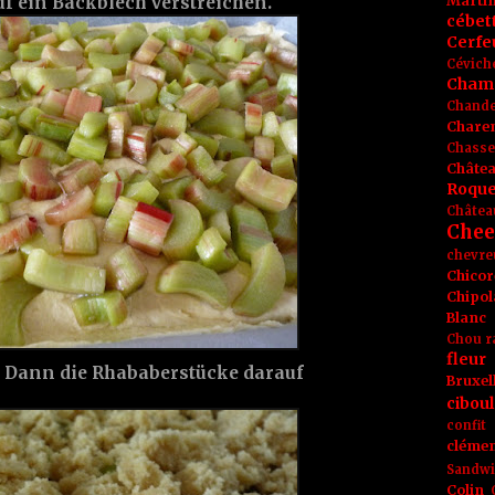
Marti
uf ein Backblech verstreichen.
cébet
Cerfeu
Cévich
Cham
Chande
Chare
Chasse
Châte
Roque
Châtea
Chee
chevre
Chicor
Chipol
Blanc
Chou r
fleur
. Dann die Rhababerstücke darauf
Bruxel
ciboul
confit
clémen
Sandw
Colin