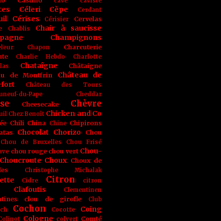
no
Castino
cave
caviste
tes
Céleri
Cèpe
Cerdant
il
Cérises
Cervelas
Cérisier
Chair à saucisse
e
Chablis
pagne
Champignons
Charcuterie
leur
Chapon
nte
Charlie Hebdo
Charlotte
Chataîgne
Châtaigne
las
Château de
au de Montfrin
fort
Château des Tours
uneuf-du-Pape
Cheddar
se
Chèvre
Cheesecake
Chicken and Co
uil
Chez Benoît
ée
Chili
China
Chipirons
Chine
Chocolat
Chorizo
atas
Chou
Chou de Bruxelles
Chou Frisé
Chou-
chou rouge
chou vert
ave
Choucroute
Choux
Choux de
les
Christophe Michalak
Citron
ette
Cidre
citron
Clafoutis
Clementinen
tines
clou de girofle
Club
Cochon
Coing
ich
Cocotte
Cologne
Comté
Colinot
colvert