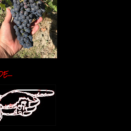
E....