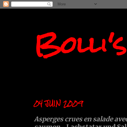
Bolli'
04 JUIN 2009
Asperges crues en salade avec
saumon
- Lachstatar und Sa