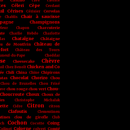
no
Castino
cave
caviste
tes
Céleri
Cèpe
Cerdant
il
Cérises
Cervelas
Cérisier
Chair à saucisse
e
Chablis
pagne
Champignons
Charcuterie
leur
Chapon
nte
Charlie Hebdo
Charlotte
Chataîgne
Châtaigne
las
Château de
au de Montfrin
fort
Château des Tours
uneuf-du-Pape
Cheddar
se
Chèvre
Cheesecake
Chicken and Co
uil
Chez Benoît
ée
Chili
China
Chipirons
Chine
Chocolat
Chorizo
atas
Chou
Chou de Bruxelles
Chou Frisé
Chou-
chou rouge
chou vert
ave
Choucroute
Choux
Choux de
les
Christophe Michalak
Citron
ette
Cidre
citron
Clafoutis
Clementinen
tines
clou de girofle
Club
Cochon
Coing
ich
Cocotte
Cologne
Comté
Colinot
colvert