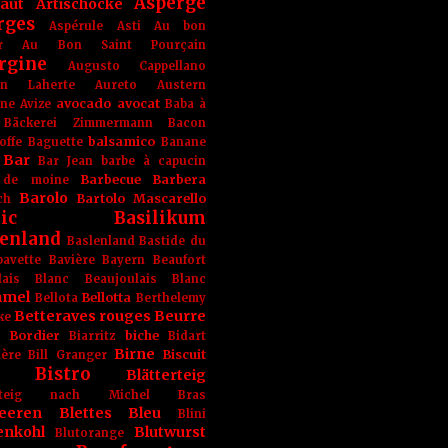
Asperge
haut
Artischocke
rges
Aspérule
Asti
Au bon
r
Au Bon Saint Pourçain
rgine
Augusto Cappellano
ien Laherte
Aureto
Austern
avocado
avocat
gne
Avize
Baba à
Bäckerei Zimmermann
Bacon
balsamico
offe
Baguette
Banane
Bar
Bar Jean
barbe à capucin
Barbecue
Barbera
 de moine
Barolo
Bartolo Mascarello
ch
ic
Basilikum
enland
Baslenland
Bastide du
bavette
Bavière
Bayern
Beaufort
lais Blanc
Beaujoulais Blanc
amel
Bellotta
Bellota
Berthelemy
Betteraves rouges
Beurre
ke
e Bordier
biche
Biarritz
Bidart
Birne
Biscuit
ière
Bill Granger
Bistro
Blätterteig
terteig nach Michel Bras
eeren
Blettes
Bleu
Blini
enkohl
Blutwurst
Blutorange