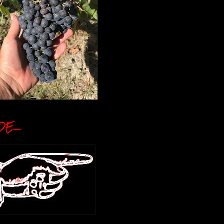
E....