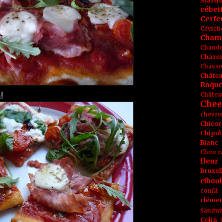
Marti
cébet
Cerfeu
Cévich
Cham
Chande
Chare
Chasse
Châte
Roque
Châtea
!
Chee
chevre
Chicor
Chipol
Blanc
Chou r
fleur
Bruxel
ciboul
confit
clémen
Sandw
Colin