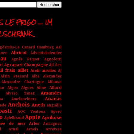
 LE FRIGO .... IM
LSCHRANK
ngörmüs-Le Canard Hamburg
Aal
Abricot
once
Adventskalender
au
Agnès Paquet
Agnolotti
Agrapart Champagne
rt
Ail des
il frais
aillet
Aïoli
airelles
AJ
Alain Passard
Alba
Alexander
Alexandre Chartogne
Alfonso
Allard
ino
Algen
Algues
Aline
Amandes
Alvaro Yanez
Ananas
na
Amelanchiers
Anchois
Aneth
ade
anguille
pasti
AOC Ventoux
Apero
o
Apple
Aprikose
Apfelbrand
née de mer
Arles
Armagnac
nd Arnal
Arneis
Arretxea