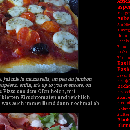
Artic
aspe
Mange
Aube
Aurél
Auver
rhum
Baecke
Banon
Barbe
Bärlau
Basil
Bask
Laval
e, j'ai mis la mozzarella, un peu du jambon
Beaujo
upéesz...enfin, it's up to you et encore, on
Béch
e Pizza aus dem Ofen holen, mit
Bestec
bierten Kirschtomaten und reichlich
Beurr
r was auch immer!!! und dann nochmal ab
Bier
B
Biskuit
Blät
Blaub
Blum