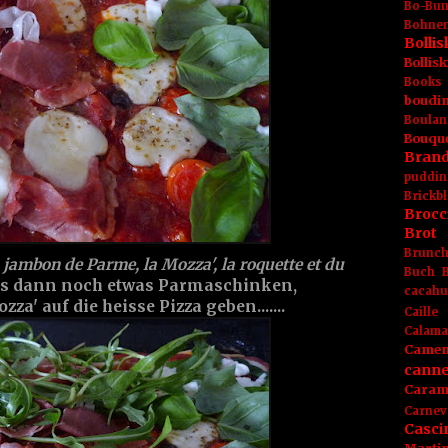
Bo-Bu
Bohnen
Boll
Bolli
Books
boudin
Boulan
Bouqu
Brand
puddin
Brickbl
Brocc
Brot
Brunc
u jambon de Parme, la Mozza', la roquette et du
Buch
s dann noch etwas Parmaschinken,
cacahu
a' auf die heisse Pizza geben.......
Caille
Calama
Camem
canne
Caram
Carnev
Casci