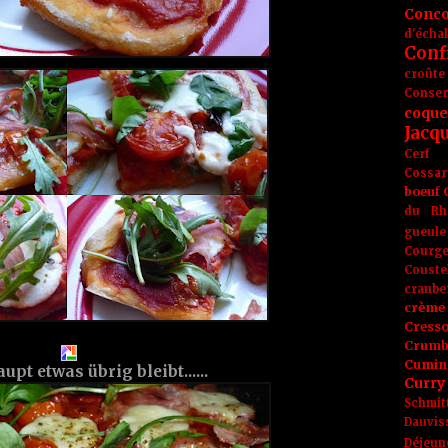
Conc
d'écha
Conf
croûte
Conse
coque
Jacq
Cerf
Cossar
boeuf
du Rh
gueule
Courge
Couste
cranbe
crème 
Cress
Crumb
Cumin
upt etwas übrig bleibt......
Curry
Schmit
Dauvis
Déjeun