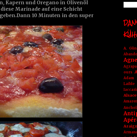
n, Kapern und Oregano in Olivenöl
 diese Marinade auf eine Schicht
geben.Dann 10 Minuten in den super
DANS
KÜH
A. Gü
Aband
Agne
Agrapa
A
ours
Adam
Laible
Iaccar
Alsace
Amare
Anchoï
Anti
Apér
Araig
Arma