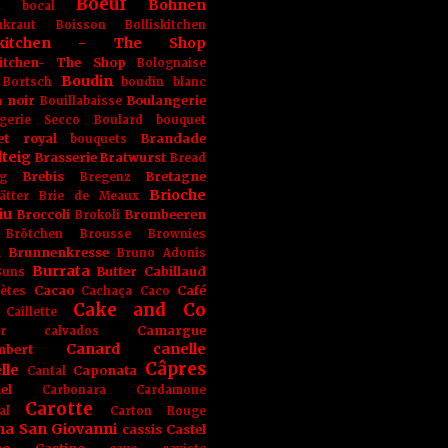
Boeuf
Bohnen
n
bocal
kraut
Boisson
Bolliskitchen
iskitchen - The Shop
skitchen- The Shop
Bolognaise
Boudin
Bortsch
boudin blanc
 noir
Boulangerie
Bouillabaisse
gerie Secco
Boulard
bouquet
et royal
Brandade
bouquets
teig
Brasserie
Bratwurst
Bread
Brebis
Bretagne
g
Bregenz
Brioche
ätter
Brie de Meaux
iu
Broccoli
Brombeeren
Brokoli
Brötchen
Brousse
Brownies
Brunnenkresse
h
Bruno Adonis
Burrata
Butter
Cabillaud
Buns
Cacao
Café
ètes
Cachaça
Caco
Cake and Co
Caillette
Camargue
r
calvados
Canard
canelle
bert
Câpres
lle
Caponata
Cantal
el
Carbonara
Cardamone
Carotte
al
Carton Rouge
na San Giovanni
cassis
Castel