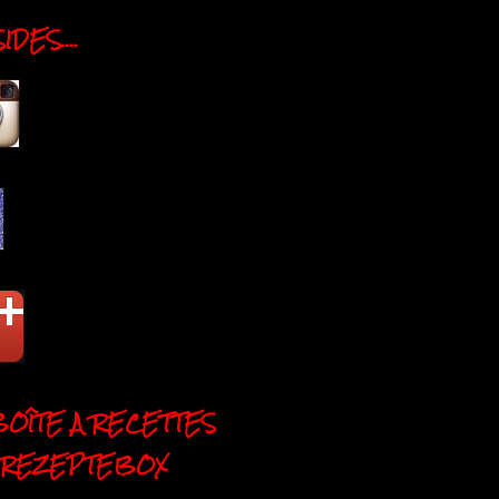
DES....
BOÎTE A RECETTES
 REZEPTEBOX