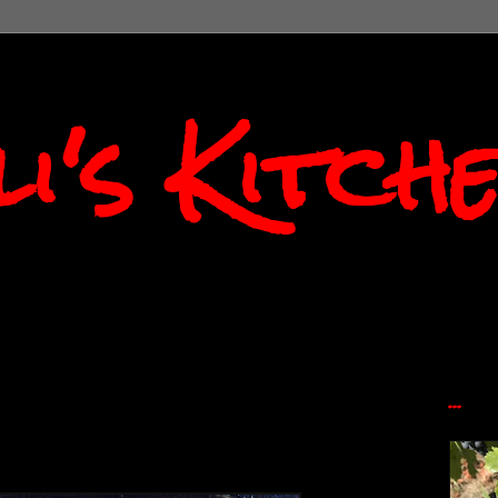
i's Kitch
...