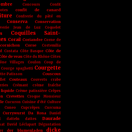
ombre
Concours
Confit
confit de canard
lotes
iture
Confrerie du pâté en
Conserva
Conservation
rverie Jean de Luz
Coquelet
Coquilles Saint-
s
ues
Corail
Coriandre
Corne de
cornichon
Corse
Cortemilia
Côte de
d
Costata
Côte Basque
Côte de veau
Côte du Rhône
Côtes
ône Villages
Coulon
Coup de
Courgette
Courge spaghetti
Couscous
tte-Patisson
Couteaux
llet
Couverts
crabe
rries
Crémant
crème fraîche
liquide
Crème patissière
Crêpes
on
Crevettes
Croque Monsieur
le
Cucuron
Cuisine d'été
Culture
Cuneo
Cupcrêpes
Curcuma
Currywurst
Da Rosa
Daniel
Daurade
t
datteln
dattes
sat
David Léclapart
Dégustation
dicke
der blumenladen
er