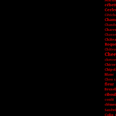
Marti
cébet
Cerfeu
Cévich
Cham
Chande
Chare
Chasse
Châte
Roque
Châtea
Chee
chevre
Chicor
Chipol
Blanc
Chou r
fleur
Bruxel
ciboul
confit
clémen
Sandw
Colin