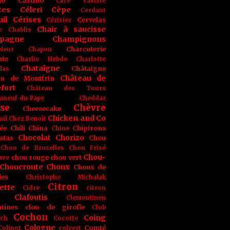
no
Castino
cave
caviste
tes
Céleri
Cèpe
Cerdant
il
Cérises
Cervelas
Cérisier
Chair à saucisse
e
Chablis
pagne
Champignons
Charcuterie
leur
Chapon
nte
Charlie Hebdo
Charlotte
Chataîgne
Châtaigne
las
Château de
au de Montfrin
fort
Château des Tours
uneuf-du-Pape
Cheddar
se
Chèvre
Cheesecake
Chicken and Co
uil
Chez Benoît
ée
Chili
China
Chipirons
Chine
Chocolat
Chorizo
atas
Chou
Chou de Bruxelles
Chou Frisé
Chou-
chou rouge
chou vert
ave
Choucroute
Choux
Choux de
les
Christophe Michalak
Citron
ette
Cidre
citron
Clafoutis
Clementinen
tines
clou de girofle
Club
Cochon
Coing
ich
Cocotte
Cologne
Comté
Colinot
colvert