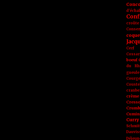
Conc
d'écha
Conf
croûte
Conse
coque
Jacq
Cerf
Cossar
boeuf
du Rh
gueule
Courge
Couste
cranbe
crème 
Cress
Crumb
Cumin
Curry
Schmit
Dauvis
Déjeun