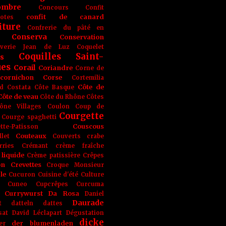
ombre
Concours
Confit
confit de canard
lotes
iture
Confrerie du pâté en
Conserva
Conservation
rverie Jean de Luz
Coquelet
Coquilles Saint-
s
ues
Corail
Coriandre
Corne de
cornichon
Corse
Cortemilia
Côte de
d
Costata
Côte Basque
Côte de veau
Côte du Rhône
Côtes
ône Villages
Coulon
Coup de
Courgette
Courge spaghetti
Couscous
tte-Patisson
Couteaux
llet
Couverts
crabe
rries
Crémant
crème fraîche
liquide
Crème patissière
Crêpes
on
Crevettes
Croque Monsieur
le
Cucuron
Cuisine d'été
Culture
Cuneo
Cupcrêpes
Curcuma
Currywurst
Da Rosa
Daniel
Daurade
t
datteln
dattes
sat
David Léclapart
Dégustation
dicke
der blumenladen
er