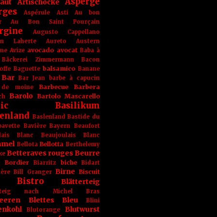
Asperge
haut
Artischocke
rges
Aspérule
Asti
Au bon
r
Au Bon Saint Pourçain
rgine
Augusto Cappellano
ien Laherte
Aureto
Austern
avocado
avocat
gne
Avize
Baba à
Bäckerei Zimmermann
Bacon
balsamico
offe
Baguette
Banane
Bar
Bar Jean
barbe à capucin
Barbecue
Barbera
 de moine
Barolo
Bartolo Mascarello
ch
ic
Basilikum
enland
Baslenland
Bastide du
bavette
Bavière
Bayern
Beaufort
lais Blanc
Beaujoulais Blanc
amel
Bellotta
Bellota
Berthelemy
Betteraves rouges
Beurre
ke
e Bordier
biche
Biarritz
Bidart
Birne
Biscuit
ière
Bill Granger
Bistro
Blätterteig
terteig nach Michel Bras
eeren
Blettes
Bleu
Blini
enkohl
Blutwurst
Blutorange