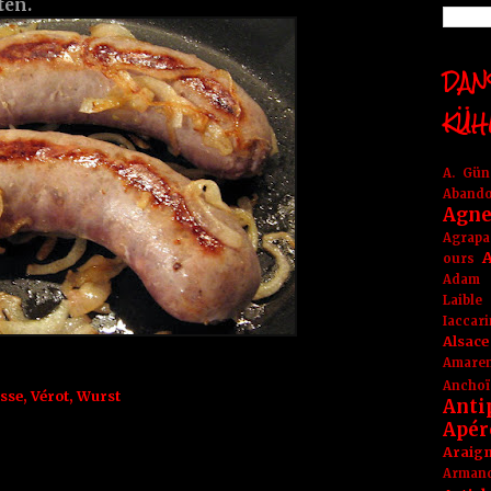
ten.
DANS
KÜH
A. Gü
Aband
Agne
Agrapa
A
ours
Adam
Laible
Iaccar
Alsace
Amare
Anchoï
sse
,
Vérot
,
Wurst
Anti
Apér
Araig
Arma