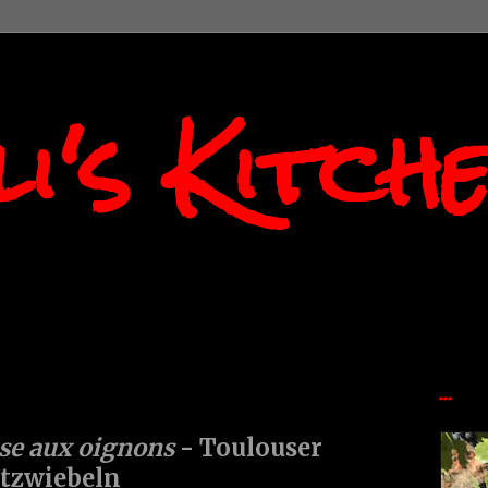
i's Kitch
...
use aux oignons
- Toulouser
stzwiebeln