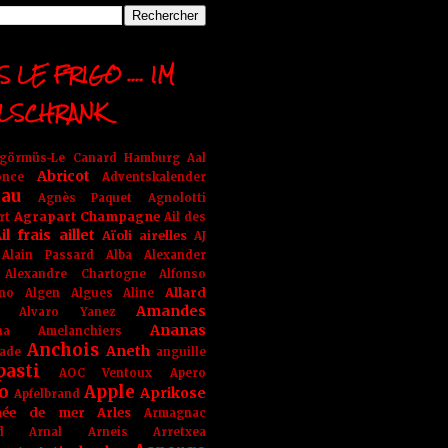
 LE FRIGO .... IM
LSCHRANK
ngörmüs-Le Canard Hamburg
Aal
Abricot
once
Adventskalender
au
Agnès Paquet
Agnolotti
Agrapart Champagne
rt
Ail des
il frais
aillet
Aïoli
airelles
AJ
Alain Passard
Alba
Alexander
Alexandre Chartogne
Alfonso
Allard
ino
Algen
Algues
Aline
Amandes
Alvaro Yanez
Ananas
na
Amelanchiers
Anchois
Aneth
ade
anguille
pasti
AOC Ventoux
Apero
o
Apple
Aprikose
Apfelbrand
née de mer
Arles
Armagnac
nd Arnal
Arneis
Arretxea