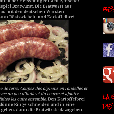
ich der Heisshunger nach typischer
spiel Bratwurst. Die Bratwurst aus
BESI
aus mit den deutschen Würsten
ann Röstzwiebeln und Kartoffelbrei.
 de terre. Coupez des oignons en rondelles et
vec un peu d'huile et du beurre et ajoutez
LA 
faites les cuire ensemble
. Den Kartoffelbrei
DIE
n dünne Ringe schneiden und in eine
r geben. dann die Bratwürste dazugeben