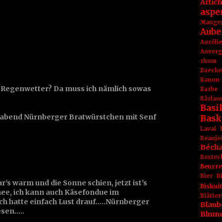
Artic
aspe
Mange
Aube
Aurél
Auver
rhum
Baecke
Banon
s Regenwetter? Da muss ich nämlich sowas
Barbe
Bärlau
Basil
n abend Nürnberger Bratwürstchen mit Senf
Bask
Laval
Beaujo
Béch
Bestec
Beurr
Bier
B
's warm und die Sonne schien, jetzt ist's
Biskuit
nee, ich kann auch Käsefondue im
Blät
 hatte einfach Lust drauf.....Nürnberger
Blaub
en.....
Blum