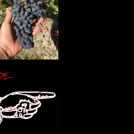
E....