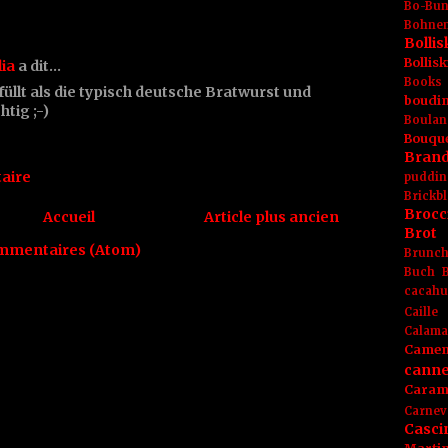
Bo-Bu
Bohnen
Boll
Bolli
lia
a dit…
Books
füllt als die typisch deutsche Bratwurst und
boudin
tig ;-)
Boulan
Bouqu
Brand
aire
puddin
Brickbl
Brocc
Accueil
Article plus ancien
Brot
ommentaires (Atom)
Brunc
Buch
cacahu
Caille
Calama
Camem
canne
Caram
Carnev
Casci