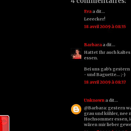
4 commentaires:
Eva
a dit…
Leeecker!
18 avril 2009 à 08:35
Barbara
a dit…
Hattet Ihr auch kalte
essen.
Bei uns gab's gester
- und Baguette... ;-)
18 avril 2009 à 08:37
Unknown
a dit…
@Barbara: gestern war
grau und kühler, nee 
Hochsommer essen, ich
wären mir lieber gewes