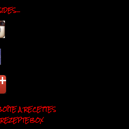
DES....
BOÎTE A RECETTES
 REZEPTEBOX