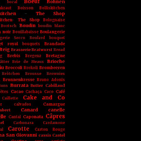
Boeuf
Bohnen
n
bocal
kraut
Boisson
Bolliskitchen
iskitchen - The Shop
skitchen- The Shop
Bolognaise
Boudin
Bortsch
boudin blanc
 noir
Boulangerie
Bouillabaisse
gerie Secco
Boulard
bouquet
et royal
Brandade
bouquets
teig
Brasserie
Bratwurst
Bread
Brebis
Bretagne
g
Bregenz
Brioche
ätter
Brie de Meaux
iu
Broccoli
Brombeeren
Brokoli
Brötchen
Brousse
Brownies
Brunnenkresse
h
Bruno Adonis
Burrata
Butter
Cabillaud
Buns
Cacao
Café
ètes
Cachaça
Caco
Cake and Co
Caillette
Camargue
r
calvados
Canard
canelle
bert
Câpres
lle
Caponata
Cantal
el
Carbonara
Cardamone
Carotte
al
Carton Rouge
na San Giovanni
cassis
Castel