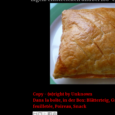
Copy - (w)right by
Unknown
Dans la boîte, in der Box:
Blätterteig
,
G
feuilletée
,
Poireau
,
Snack