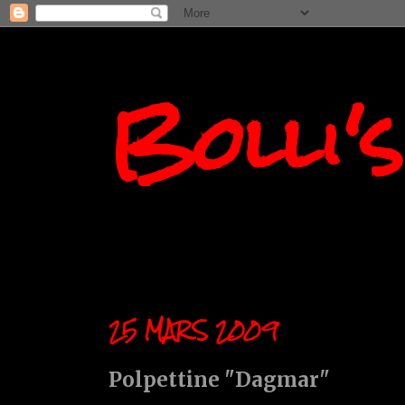
Bolli'
25 MARS 2009
Polpettine "Dagmar"