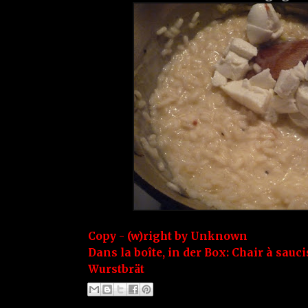
Copy - (w)right by
Unknown
Dans la boîte, in der Box:
Chair à sauci
Wurstbrät