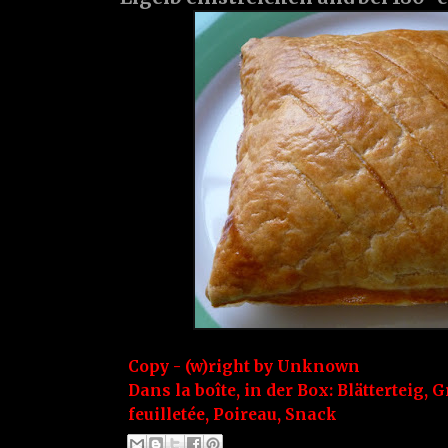
Copy - (w)right by
Unknown
Dans la boîte, in der Box:
Blätterteig
,
G
feuilletée
,
Poireau
,
Snack