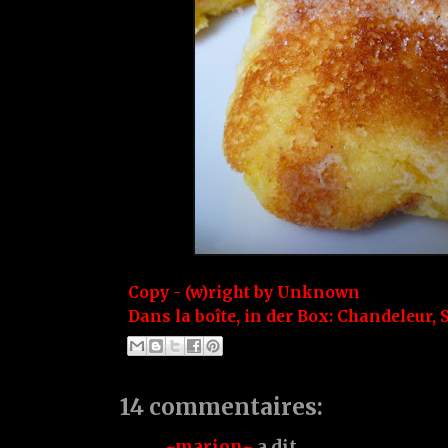
Copy - (w)right by
Unknown
Dans la boîte, in der Box:
Chandeleur
,
14 commentaires:
~marion~
a dit…