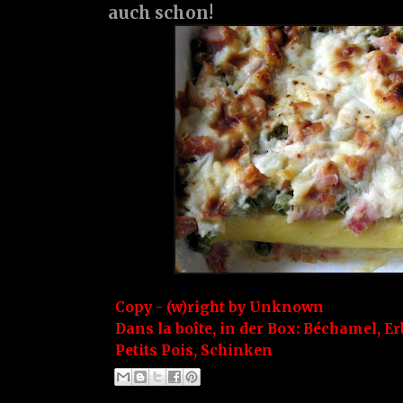
auch schon!
Copy - (w)right by
Unknown
Dans la boîte, in der Box:
Béchamel
,
Er
Petits Pois
,
Schinken