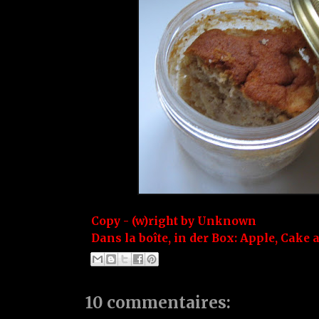
Copy - (w)right by
Unknown
Dans la boîte, in der Box:
Apple
,
Cake 
10 commentaires: