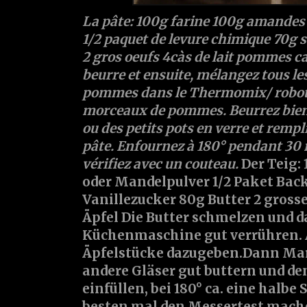
La pâte: 100g farine 100g amandes 
1/2 paquet de levure chimique 70g s
2 gros oeufs 4càs de lait pommes c
beurre et ensuite, mélangez tous le
pommes dans le Thermomix/ robot. 
morceaux de pommes. Beurrez bien 
ou des petits pots en verre et rempli
pâte. Enfournez à 180° pendant 30
vérifiez avec un couteau.
Der Teig:
oder Mandelpulver 1/2 Paket Bac
Vanillezucker 80g Butter 2 grosse
Äpfel
Die Butter schmelzen und da
Küchenmaschine gut verrühren. Al
Äpfelstücke dazugeben.Dann Ma
andere Gläser gut buttern und den
einfüllen, bei 180° ca. eine halb
besten mal den Messertest mach