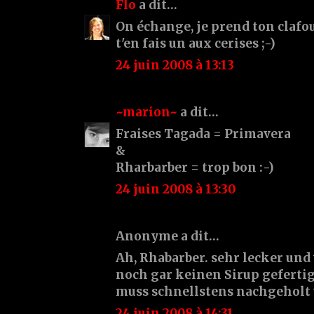
Flo
a dit…
On échange, je prend ton clafout
t'en fais un aux cerises ;-)
24 juin 2008 à 13:13
~marion~
a dit…
Fraises Tagada = Primavera
&
Rharbarber = trop bon :-)
24 juin 2008 à 13:30
Anonyme a dit…
Ah, Rhabarber. sehr lecker und
noch gar keinen Sirup geferti
muss schnellstens nachgeholt
24 juin 2008 à 14:31