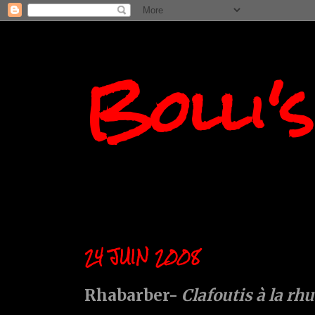
Bolli'
24 JUIN 2008
Rhabarber-
Clafoutis à la rh