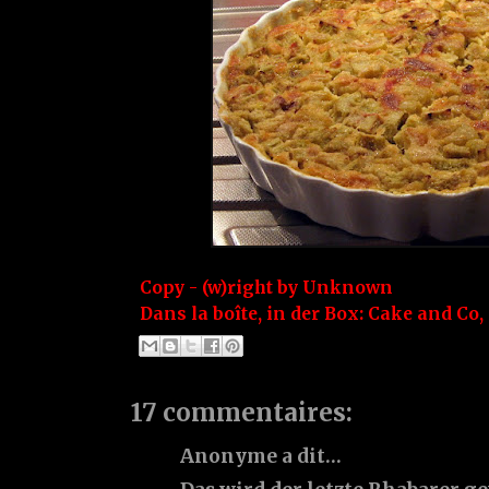
Copy - (w)right by
Unknown
Dans la boîte, in der Box:
Cake and Co
,
17 commentaires:
Anonyme a dit…