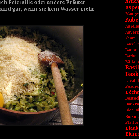
Artic
h Petersilie oder andere Kräuter
aspe
 sind gar, wenn sie kein Wasser mehr
Mange
Aube
Aurél
Auver
rhum
Baecke
Banon
Barbe
Bärlau
Basil
Bask
Laval
Beaujo
Béch
Bestec
Beurr
Bier
B
Biskuit
Blät
Blaub
Blum