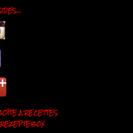
DES....
BOÎTE A RECETTES
 REZEPTEBOX