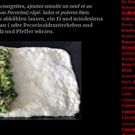
Bo-Bu
 courgettes, ajoutez ensuite un oeuf et au
Bohnen
 Pecorino) râpé. Salez et poivrez bien.
Boll
s abkühlen lassen, ein Ei und mindestens
Bolli
an ( oder Pecorino)drunterheben und
Books
boudin
lz und Pfeffer würzen.
Boulan
Bouqu
Brand
puddin
Brickbl
Brocc
Brot
Brunc
Buch
cacahu
Caille
Calama
Camem
canne
Caram
Carnev
Casci