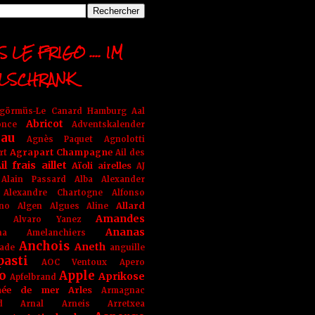
 LE FRIGO .... IM
LSCHRANK
ngörmüs-Le Canard Hamburg
Aal
Abricot
once
Adventskalender
au
Agnès Paquet
Agnolotti
Agrapart Champagne
rt
Ail des
il frais
aillet
Aïoli
airelles
AJ
Alain Passard
Alba
Alexander
Alexandre Chartogne
Alfonso
Allard
ino
Algen
Algues
Aline
Amandes
Alvaro Yanez
Ananas
na
Amelanchiers
Anchois
Aneth
ade
anguille
pasti
AOC Ventoux
Apero
o
Apple
Aprikose
Apfelbrand
née de mer
Arles
Armagnac
nd Arnal
Arneis
Arretxea