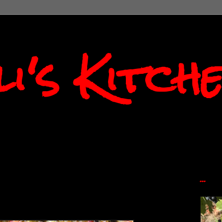
i's Kitch
...