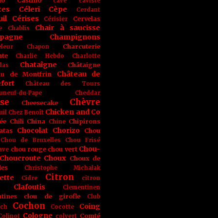
no
Castino
cave
caviste
tes
Céleri
Cèpe
Cerdant
il
Cérises
Cervelas
Cérisier
Chair à saucisse
e
Chablis
pagne
Champignons
Charcuterie
leur
Chapon
nte
Charlie Hebdo
Charlotte
Chataîgne
Châtaigne
las
Château de
au de Montfrin
fort
Château des Tours
uneuf-du-Pape
Cheddar
se
Chèvre
Cheesecake
Chicken and Co
uil
Chez Benoît
ée
Chili
China
Chipirons
Chine
Chocolat
Chorizo
atas
Chou
Chou de Bruxelles
Chou Frisé
Chou-
chou rouge
chou vert
ave
Choucroute
Choux
Choux de
les
Christophe Michalak
Citron
ette
Cidre
citron
Clafoutis
Clementinen
tines
clou de girofle
Club
Cochon
Coing
ich
Cocotte
Cologne
Comté
Colinot
colvert