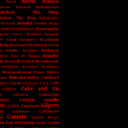
Boeuf
Bohnen
n
bocal
kraut
Boisson
Bolliskitchen
iskitchen - The Shop
skitchen- The Shop
Bolognaise
Boudin
Bortsch
boudin blanc
 noir
Boulangerie
Bouillabaisse
gerie Secco
Boulard
bouquet
et royal
Brandade
bouquets
teig
Brasserie
Bratwurst
Bread
Brebis
Bretagne
g
Bregenz
Brioche
ätter
Brie de Meaux
iu
Broccoli
Brombeeren
Brokoli
Brötchen
Brousse
Brownies
Brunnenkresse
h
Bruno Adonis
Burrata
Butter
Cabillaud
Buns
Cacao
Café
ètes
Cachaça
Caco
Cake and Co
Caillette
Camargue
r
calvados
Canard
canelle
bert
Câpres
lle
Caponata
Cantal
el
Carbonara
Cardamone
Carotte
al
Carton Rouge
na San Giovanni
cassis
Castel