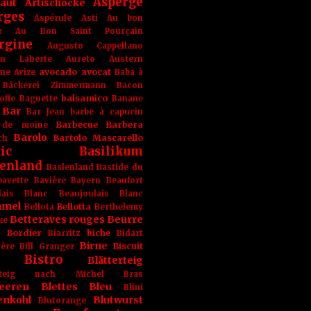
Asperge
haut
Artischocke
rges
Aspérule
Asti
Au bon
r
Au Bon Saint Pourçain
rgine
Augusto Cappellano
ien Laherte
Aureto
Austern
avocado
avocat
gne
Avize
Baba à
Bäckerei Zimmermann
Bacon
balsamico
offe
Baguette
Banane
Bar
Bar Jean
barbe à capucin
Barbecue
Barbera
 de moine
Barolo
Bartolo Mascarello
ch
ic
Basilikum
enland
Baslenland
Bastide du
bavette
Bavière
Bayern
Beaufort
lais Blanc
Beaujoulais Blanc
amel
Bellotta
Bellota
Berthelemy
Betteraves rouges
Beurre
ke
e Bordier
biche
Biarritz
Bidart
Birne
Biscuit
ière
Bill Granger
Bistro
Blätterteig
terteig nach Michel Bras
eeren
Blettes
Bleu
Blini
enkohl
Blutwurst
Blutorange