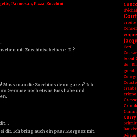
gette
,
Parmesan
,
Pizza
,
Zucchini
Conc
d'écha
Conf
croûte
Conse
coque
Jacq
t…
Cerf
enschen mit Zucchinischeiben :-D ?
Cossar
boeuf
du Rh
gueule
Courge
Couste
ch! Muss man die Zucchinis denn garen? Ich
cranbe
beim Gemüse noch etwas Biss habe und
crème 
en.
Cress
Crumb
Cumin
Curry
dit…
Schmit
Dauvis
i dir. Ich bring auch ein paar Merguez mit.
Déjeun