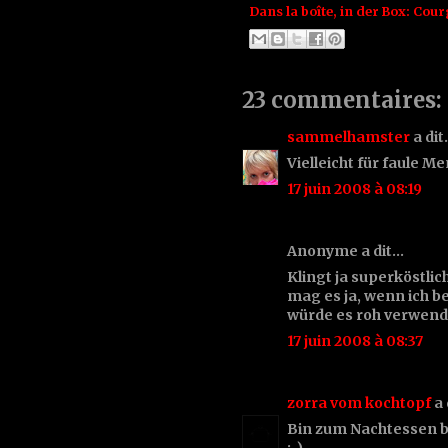
Dans la boîte, in der Box:
Cour
23 commentaires:
sammelhamster
a di
Vielleicht für faule M
17 juin 2008 à 08:19
Anonyme a dit…
Klingt ja superköstli
mag es ja, wenn ich 
würde es roh verwend
17 juin 2008 à 08:37
zorra vom kochtopf
a 
Bin zum Nachtessen be
;-)