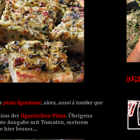
INSID
la
pizza ligurienne
, alors, aussi à tomber que
sion der
ligurischen Pizza
. Übrigens
rote Ausgabe mit Tomaten, meinem
hier besser....