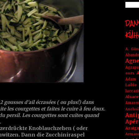
DANS
KÜH
A. Gü
Aband
Agne
Agrapa
A
ours
Adam
Laible
Iaccar
Alsace
 2 gousses d'ail écrasées ( ou plus!) dans
Amare
ite les courgettes et faites le cuire à feu doux.
Anchoï
Anti
u persil. Les courgettes sont cuites quand
Apér
.
 zerdrückte Knoblauchzehen ( oder
Araig
Arma
chwitzen. Dann die Zucchiniraspel