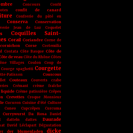
ombre
Concours
Confit
confit de canard
lotes
iture
Confrerie du pâté en
Conserva
Conservation
rverie Jean de Luz
Coquelet
Coquilles Saint-
s
ues
Corail
Coriandre
Corne de
cornichon
Corse
Cortemilia
Côte de
d
Costata
Côte Basque
Côte de veau
Côte du Rhône
Côtes
ône Villages
Coulon
Coup de
Courgette
Courge spaghetti
Couscous
tte-Patisson
Couteaux
llet
Couverts
crabe
rries
Crémant
crème fraîche
liquide
Crème patissière
Crêpes
on
Crevettes
Croque Monsieur
le
Cucuron
Cuisine d'été
Culture
Cuneo
Cupcrêpes
Curcuma
Currywurst
Da Rosa
Daniel
Daurade
t
datteln
dattes
sat
David Léclapart
Dégustation
dicke
der blumenladen
er