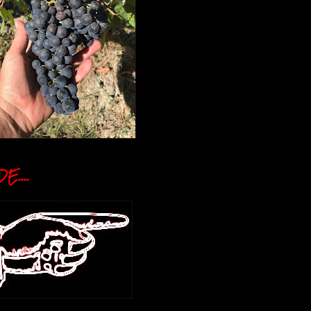
E....