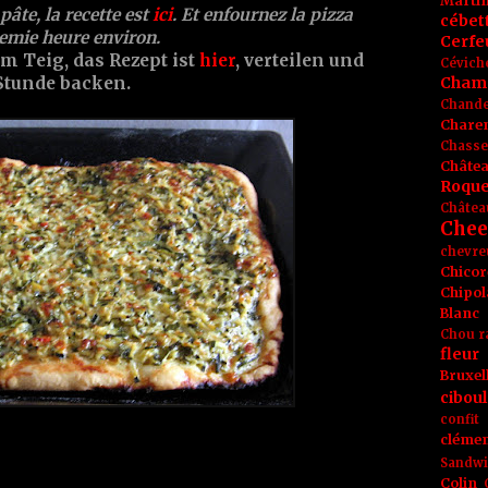
Marti
pâte, la recette est
ici
. Et enfournez la pizza
cébet
emie heure environ.
Cerfeu
m Teig, das Rezept ist
hier
, verteilen und
Cévich
Cham
 Stunde backen.
Chande
Chare
Chasse
Châte
Roque
Châtea
Chee
chevre
Chicor
Chipol
Blanc
Chou r
fleur
Bruxel
ciboul
confit
clémen
Sandw
Colin