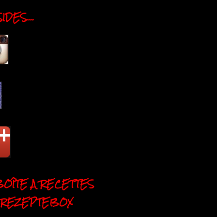
DES....
BOÎTE A RECETTES
 REZEPTEBOX