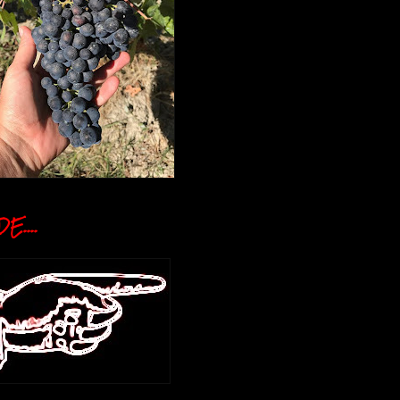
E....