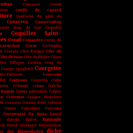
ombre
Concours
Confit
confit de canard
lotes
iture
Confrerie du pâté en
Conserva
Conservation
rverie Jean de Luz
Coquelet
Coquilles Saint-
s
ues
Corail
Coriandre
Corne de
cornichon
Corse
Cortemilia
Côte de
d
Costata
Côte Basque
Côte de veau
Côte du Rhône
Côtes
ône Villages
Coulon
Coup de
Courgette
Courge spaghetti
Couscous
tte-Patisson
Couteaux
llet
Couverts
crabe
rries
Crémant
crème fraîche
liquide
Crème patissière
Crêpes
on
Crevettes
Croque Monsieur
le
Cucuron
Cuisine d'été
Culture
Cuneo
Cupcrêpes
Curcuma
Currywurst
Da Rosa
Daniel
Daurade
t
datteln
dattes
sat
David Léclapart
Dégustation
dicke
der blumenladen
er