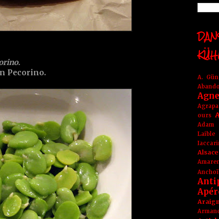
DANS
KÜH
orino.
n Pecorino.
A. Gü
Aband
Agne
Agrapa
A
ours
Adam
Laible
Iaccar
Alsace
Amare
Anchoï
Anti
Apér
Araig
Arma