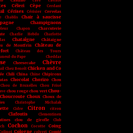
no
Castino
cave
caviste
tes
Céleri
Cèpe
Cerdant
il
Cérises
Cervelas
Cérisier
Chair à saucisse
e
Chablis
pagne
Champignons
Charcuterie
leur
Chapon
nte
Charlie Hebdo
Charlotte
Chataîgne
Châtaigne
las
Château de
au de Montfrin
fort
Château des Tours
uneuf-du-Pape
Cheddar
se
Chèvre
Cheesecake
Chicken and Co
uil
Chez Benoît
ée
Chili
China
Chipirons
Chine
Chocolat
Chorizo
atas
Chou
Chou de Bruxelles
Chou Frisé
Chou-
chou rouge
chou vert
ave
Choucroute
Choux
Choux de
les
Christophe Michalak
Citron
ette
Cidre
citron
Clafoutis
Clementinen
tines
clou de girofle
Club
Cochon
Coing
ich
Cocotte
Cologne
Comté
Colinot
colvert