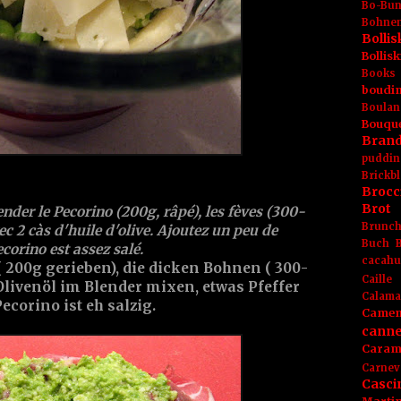
Bo-Bu
Bohnen
Boll
Bolli
Books
boudin
Boulan
Bouqu
Brand
puddin
Brickbl
Brocc
Brot
ender le Pecorino (200g, râpé), les fèves (300-
Brunc
ec 2 càs d'huile d'olive. Ajoutez un peu de
Buch
ecorino est assez salé.
cacahu
 200g gerieben), die dicken Bohnen ( 300-
Caille
 Olivenöl im Blender mixen, etwas Pfeffer
Calama
ecorino ist eh salzig.
Camem
canne
Caram
Carnev
Casci