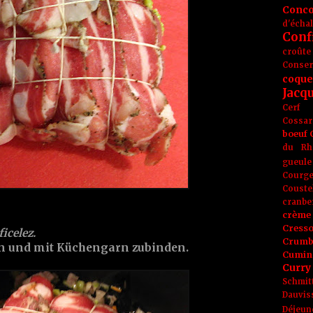
Conc
d'écha
Conf
croûte
Conse
coque
Jacq
Cerf
Cossar
boeuf
du Rh
gueule
Courge
Couste
cranbe
crème 
Cress
ficelez.
Crumb
en und mit Küchengarn zubinden.
Cumin
Curry
Schmit
Dauvis
Déjeun