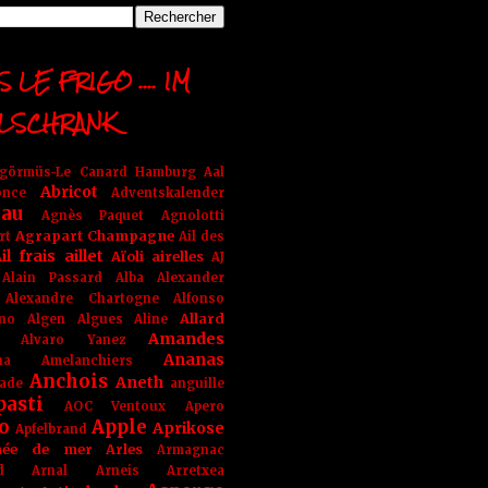
 LE FRIGO .... IM
LSCHRANK
ngörmüs-Le Canard Hamburg
Aal
Abricot
once
Adventskalender
au
Agnès Paquet
Agnolotti
Agrapart Champagne
rt
Ail des
il frais
aillet
Aïoli
airelles
AJ
Alain Passard
Alba
Alexander
Alexandre Chartogne
Alfonso
Allard
ino
Algen
Algues
Aline
Amandes
Alvaro Yanez
Ananas
na
Amelanchiers
Anchois
Aneth
ade
anguille
pasti
AOC Ventoux
Apero
o
Apple
Aprikose
Apfelbrand
née de mer
Arles
Armagnac
nd Arnal
Arneis
Arretxea