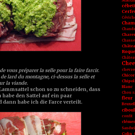
Marti
cébet
Cerfeu
Cévich
Cham
Chande
Chare
Chasse
Châte
Roque
Châtea
Chee
chevre
 vous préparer la selle pour la faire farcir.
Chicor
s de lard du montagne, ci-dessus la selle et
Chipol
ur la viande.
Blanc
 Lammsattel schon so zu schneiden, dass
Chou r
 habe den Sattel auf ein paar
fleur
 dann habe ich die Farce verteilt.
Bruxel
ciboul
confit
clémen
Sandw
Colin