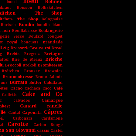
Boeuf
Bohnen
n
bocal
kraut
Boisson
Bolliskitchen
iskitchen - The Shop
skitchen- The Shop
Bolognaise
Boudin
Bortsch
boudin blanc
 noir
Boulangerie
Bouillabaisse
gerie Secco
Boulard
bouquet
et royal
Brandade
bouquets
teig
Brasserie
Bratwurst
Bread
Brebis
Bretagne
g
Bregenz
Brioche
ätter
Brie de Meaux
iu
Broccoli
Brombeeren
Brokoli
Brötchen
Brousse
Brownies
Brunnenkresse
h
Bruno Adonis
Burrata
Butter
Cabillaud
Buns
Cacao
Café
ètes
Cachaça
Caco
Cake and Co
Caillette
Camargue
r
calvados
Canard
canelle
bert
Câpres
lle
Caponata
Cantal
el
Carbonara
Cardamone
Carotte
al
Carton Rouge
na San Giovanni
cassis
Castel