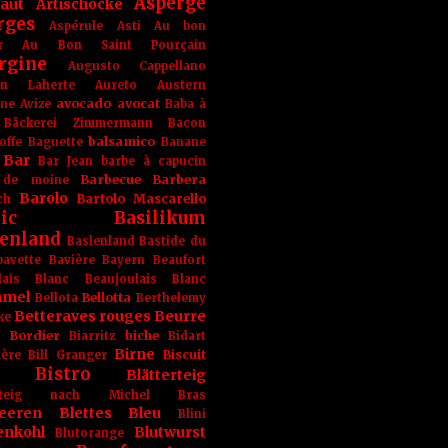
Asperge
haut
Artischocke
rges
Aspérule
Asti
Au bon
r
Au Bon Saint Pourçain
rgine
Augusto Cappellano
ien Laherte
Aureto
Austern
avocado
avocat
gne
Avize
Baba à
Bäckerei Zimmermann
Bacon
balsamico
offe
Baguette
Banane
Bar
Bar Jean
barbe à capucin
Barbecue
Barbera
 de moine
Barolo
Bartolo Mascarello
ch
ic
Basilikum
enland
Baslenland
Bastide du
bavette
Bavière
Bayern
Beaufort
lais Blanc
Beaujoulais Blanc
amel
Bellotta
Bellota
Berthelemy
Betteraves rouges
Beurre
ke
e Bordier
biche
Biarritz
Bidart
Birne
Biscuit
ière
Bill Granger
Bistro
Blätterteig
terteig nach Michel Bras
eeren
Blettes
Bleu
Blini
enkohl
Blutwurst
Blutorange