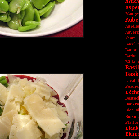
Artic
aspe
Mange
Aube
Aurél
Auver
rhum
Baecke
Banon
Barbe
Bärlau
Basil
Bask
Laval
Beaujo
Béch
Bestec
Beurr
Bier
B
Biskuit
Blät
Blaub
Blum