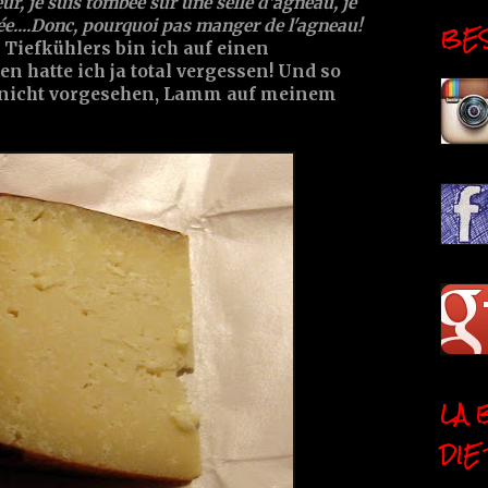
, je suis tombée sur une selle d'agneau, je
ée....Donc, pourquoi pas manger de l'agneau!
BESI
iefkühlers bin ich auf einen
n hatte ich ja total vergessen! Und so
 nicht vorgesehen, Lamm auf meinem
LA 
DIE