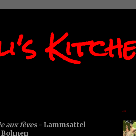
i's Kitch
...
ie aux fèves
- Lammsattel
n Bohnen