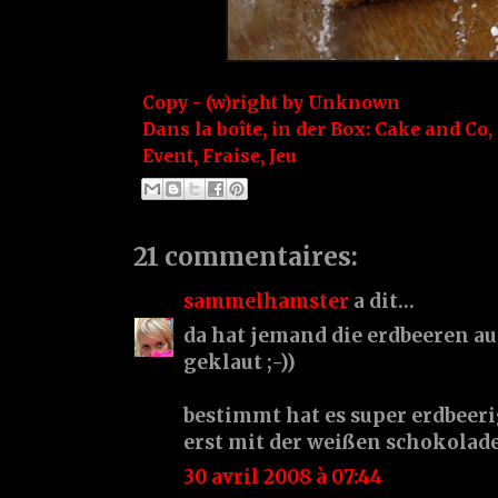
Copy - (w)right by
Unknown
Dans la boîte, in der Box:
Cake and Co
,
Event
,
Fraise
,
Jeu
21 commentaires:
sammelhamster
a dit…
da hat jemand die erdbeeren a
geklaut ;-))
bestimmt hat es super erdbeer
erst mit der weißen schokola
30 avril 2008 à 07:44