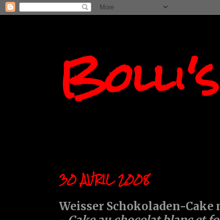
Bolli'
30 AVRIL 2008
Weisser Schokoladen-Cake 
-
Cake au chocolat blanc et fo