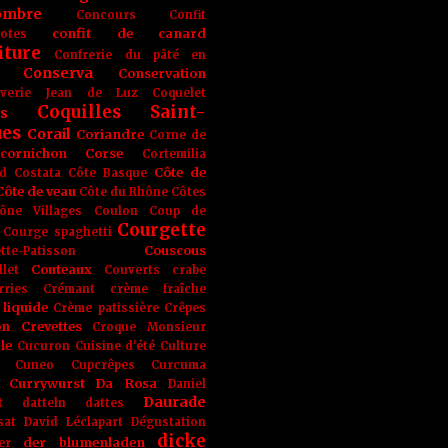
ombre
Concours
Confit
confit de canard
lotes
iture
Confrerie du pâté en
Conserva
Conservation
rverie Jean de Luz
Coquelet
Coquilles Saint-
s
ues
Corail
Coriandre
Corne de
cornichon
Corse
Cortemilia
Côte de
d
Costata
Côte Basque
Côte de veau
Côte du Rhône
Côtes
ône Villages
Coulon
Coup de
Courgette
Courge spaghetti
Couscous
tte-Patisson
Couteaux
llet
Couverts
crabe
rries
Crémant
crème fraîche
liquide
Crème patissière
Crêpes
on
Crevettes
Croque Monsieur
le
Cucuron
Cuisine d'été
Culture
Cuneo
Cupcrêpes
Curcuma
Currywurst
Da Rosa
Daniel
Daurade
t
datteln
dattes
sat
David Léclapart
Dégustation
dicke
der blumenladen
er