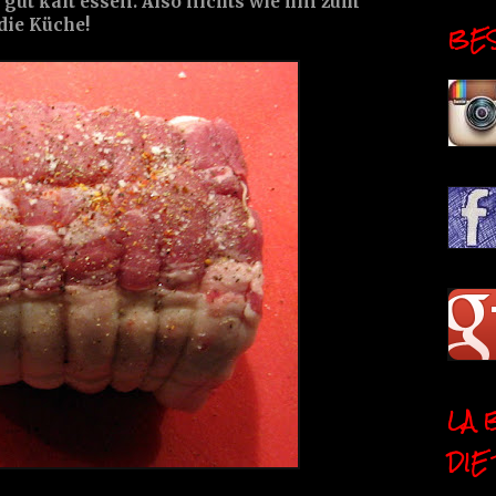
ut kalt essen. Also nichts wie hin zum
die Küche!
BESI
LA 
DIE