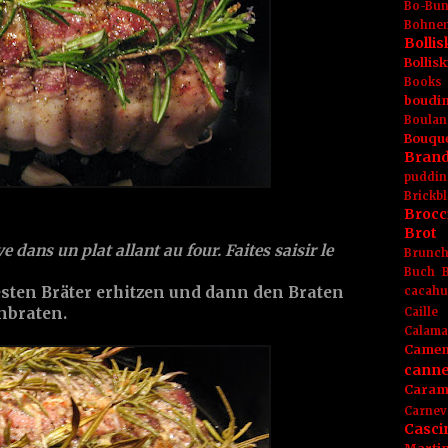
Bo-Bu
Bohnen
Boll
Bolli
Books
boudin
Boulan
Bouqu
Brand
puddin
Brickbl
Brocc
Brot
ve dans un plat allant au four. Faites saisir le
Brunc
Buch
esten Bräter erhitzen und dann den Braten
cacahu
nbraten.
Caille
Calama
Camem
canne
Caram
Carnev
Casci