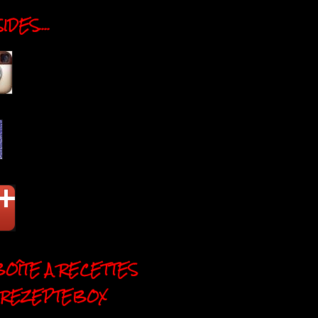
DES....
BOÎTE A RECETTES
 REZEPTEBOX