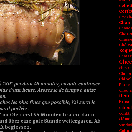
Marti
cébet
Cerfeu
Cévich
Cham
Chande
Chare
Chasse
Châte
Roque
Châtea
Chee
chevre
Chicor
Chipol
 à 180° pendant 45 minutes, ensuite continuez
Blanc
lus d'une heure. Arosez le de temps à autre
Chou r
fleur
on.
Bruxel
es les plus fines que possible, j'ai servi le
ciboul
inard poélées.
confit
° im Ofen erst 45 Minuten braten, dann
clémen
und über eine gute Stunde weitergaren. Ab
Sandw
ft begiessen.
Colin