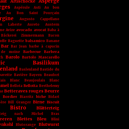
Asperge
haut
Artischocke
rges
Aspérule
Asti
Au bon
r
Au Bon Saint Pourçain
rgine
Augusto Cappellano
ien Laherte
Aureto
Austern
avocado
avocat
gne
Avize
Baba à
Bäckerei Zimmermann
Bacon
balsamico
offe
Baguette
Banane
Bar
Bar Jean
barbe à capucin
Barbecue
Barbera
 de moine
Barolo
Bartolo Mascarello
ch
ic
Basilikum
enland
Baslenland
Bastide du
bavette
Bavière
Bayern
Beaufort
lais Blanc
Beaujoulais Blanc
amel
Bellotta
Bellota
Berthelemy
Betteraves rouges
Beurre
ke
e Bordier
biche
Biarritz
Bidart
Birne
Biscuit
ière
Bill Granger
Bistro
Blätterteig
terteig nach Michel Bras
eeren
Blettes
Bleu
Blini
enkohl
Blutwurst
Blutorange