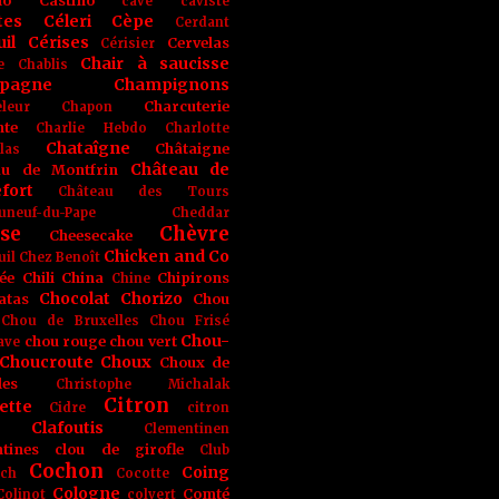
no
Castino
cave
caviste
tes
Céleri
Cèpe
Cerdant
il
Cérises
Cervelas
Cérisier
Chair à saucisse
e
Chablis
pagne
Champignons
Charcuterie
leur
Chapon
nte
Charlie Hebdo
Charlotte
Chataîgne
Châtaigne
las
Château de
au de Montfrin
fort
Château des Tours
uneuf-du-Pape
Cheddar
se
Chèvre
Cheesecake
Chicken and Co
uil
Chez Benoît
ée
Chili
China
Chipirons
Chine
Chocolat
Chorizo
atas
Chou
Chou de Bruxelles
Chou Frisé
Chou-
chou rouge
chou vert
ave
Choucroute
Choux
Choux de
les
Christophe Michalak
Citron
ette
Cidre
citron
Clafoutis
Clementinen
tines
clou de girofle
Club
Cochon
Coing
ich
Cocotte
Cologne
Comté
Colinot
colvert