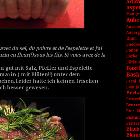
Artic
aspe
Mange
Aube
Aurél
Auver
rhum
Baecke
avec du sel, du poivre et de l'espelette et j'ai
Banon
in en fleur(!)sous les fils. Si vous avez de la
Barbe
Bärlau
Basil
gut mit Salz, Pfeffer und Espelette
Bask
arin ( mit Blüten!!) unter dem
chen.Leider hatte ich keinen frischen
Laval
och besser gewesen.
Beaujo
Béch
Bestec
Beurr
Bier
B
Biskuit
Blät
Blaub
Blum