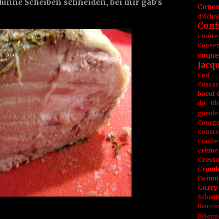
ünne Scheiben schneiden, bei mir gab's
Conc
d'écha
Conf
croûte
Conse
coque
Jacq
Cerf
Cossar
boeuf
du Rh
gueule
Courge
Couste
cranbe
crème 
Cress
Crumb
Cumin
Curry
Schmit
Dauvis
Déjeun