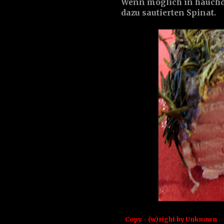
Wenn möglich in hauchd
dazu sautierten Spinat.
Copy - (w)right by
Unknown