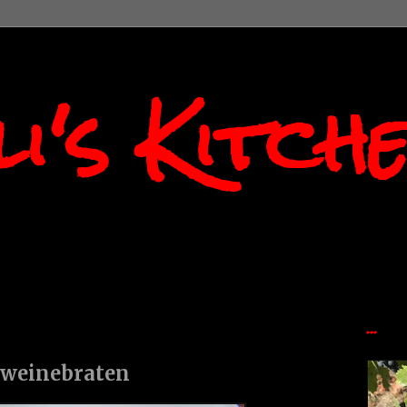
i's Kitch
...
hweinebraten