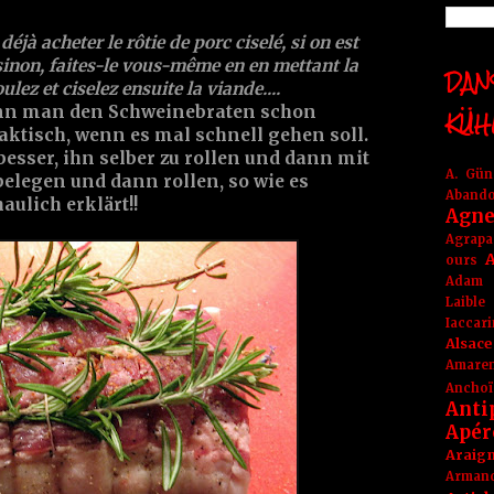
jà acheter le rôtie de porc ciselé, si on est
, sinon, faites-le vous-même en en mettant la
DANS
lez et ciselez ensuite la viande....
nn man den Schweinebraten schon
KÜH
raktisch, wenn es mal schnell gehen soll.
esser, ihn selber zu rollen und dann mit
A. Gü
elegen und dann rollen, so wie es
Aband
aulich erklärt!!
Agne
Agrapa
A
ours
Adam
Laible
Iaccar
Alsace
Amare
Anchoï
Anti
Apér
Araig
Arma