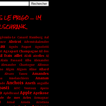
 LE FRIGO .... IM
LSCHRANK
ngörmüs-Le Canard Hamburg
Aal
Abricot
once
Adventskalender
au
Agnès Paquet
Agnolotti
Agrapart Champagne
rt
Ail des
il frais
aillet
Aïoli
airelles
AJ
Alain Passard
Alba
Alexander
Alexandre Chartogne
Alfonso
Allard
ino
Algen
Algues
Aline
Amandes
Alvaro Yanez
Ananas
na
Amelanchiers
Anchois
Aneth
ade
anguille
pasti
AOC Ventoux
Apero
o
Apple
Aprikose
Apfelbrand
née de mer
Arles
Armagnac
nd Arnal
Arneis
Arretxea