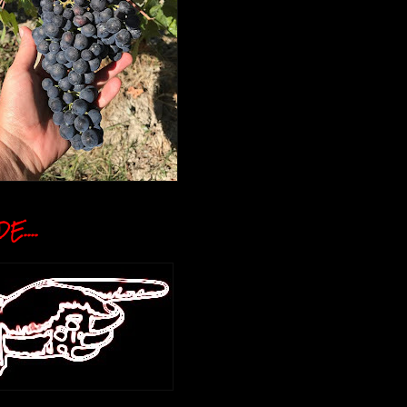
E....