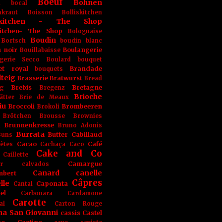
Boeuf
Bohnen
n
bocal
kraut
Boisson
Bolliskitchen
iskitchen - The Shop
skitchen- The Shop
Bolognaise
Boudin
Bortsch
boudin blanc
 noir
Boulangerie
Bouillabaisse
gerie Secco
Boulard
bouquet
et royal
Brandade
bouquets
teig
Brasserie
Bratwurst
Bread
Brebis
Bretagne
g
Bregenz
Brioche
ätter
Brie de Meaux
iu
Broccoli
Brombeeren
Brokoli
Brötchen
Brousse
Brownies
Brunnenkresse
h
Bruno Adonis
Burrata
Butter
Cabillaud
Buns
Cacao
Café
ètes
Cachaça
Caco
Cake and Co
Caillette
Camargue
r
calvados
Canard
canelle
bert
Câpres
lle
Caponata
Cantal
el
Carbonara
Cardamone
Carotte
al
Carton Rouge
na San Giovanni
cassis
Castel