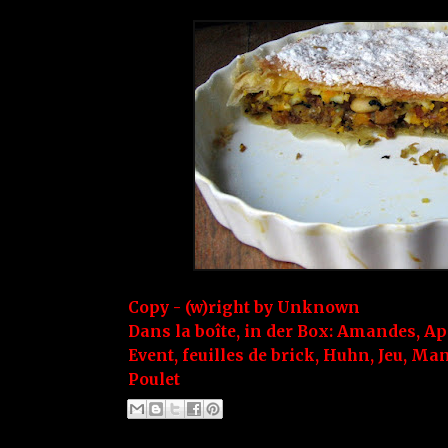
Copy - (w)right by
Unknown
Dans la boîte, in der Box:
Amandes
,
Ap
Event
,
feuilles de brick
,
Huhn
,
Jeu
,
Man
Poulet