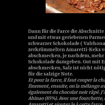
Dann für die
Farce
die Abschnitte
und mit etwas geriebenen
Parme
schwarzer
Schokolade
( Valrhon
zerkrümmelten Amaretti-Keks 
abschmecken, je nachdem, mehr
Schokolade dazugeben. Gut mit
E
abschmecken, Salz ist nicht nöti
für die salzige Note.
Et pour la
farce
, il faut couper la c
finement, ensuite, on la mélange a
également du
chocolat
noir râpé. J
Abinao (85%). Avec une fourchette, 
Amaretti et ajoutez le à cette farce.