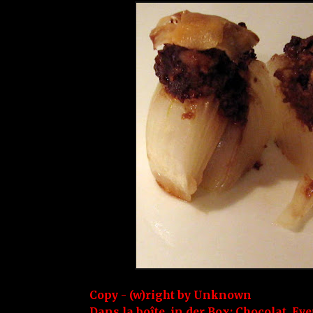
Copy - (w)right by
Unknown
Dans la boîte, in der Box:
Chocolat
,
Eve