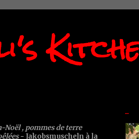
i's Kitch
...
an-Noël , pommes de terre
oêlées
- Jakobsmuscheln à la