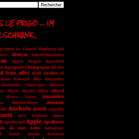
 LE FRIGO .... IM
LSCHRANK
ngörmüs-Le Canard Hamburg
Aal
Abricot
once
Adventskalender
au
Agnès Paquet
Agnolotti
Agrapart Champagne
rt
Ail des
il frais
aillet
Aïoli
airelles
AJ
Alain Passard
Alba
Alexander
Alexandre Chartogne
Alfonso
Allard
ino
Algen
Algues
Aline
Amandes
Alvaro Yanez
Ananas
na
Amelanchiers
Anchois
Aneth
ade
anguille
pasti
AOC Ventoux
Apero
o
Apple
Aprikose
Apfelbrand
née de mer
Arles
Armagnac
nd Arnal
Arneis
Arretxea