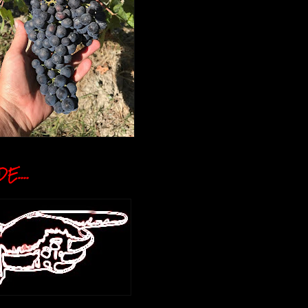
E....