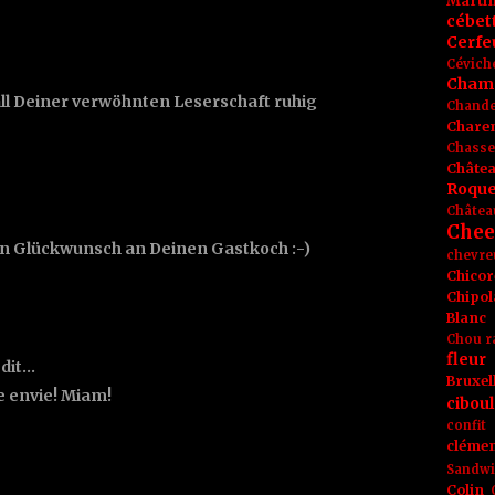
Marti
cébet
Cerfeu
Cévich
Cham
all Deiner verwöhnten Leserschaft ruhig
Chande
Chare
Chasse
Châte
Roque
Châtea
Chee
en Glückwunsch an Deinen Gastkoch :-)
chevre
Chicor
Chipol
Blanc
Chou r
fleur
 dit…
Bruxel
e envie! Miam!
ciboul
confit
clémen
Sandw
Colin