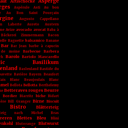
Asperge
haut
Artischocke
rges
Aspérule
Asti
Au bon
r
Au Bon Saint Pourçain
rgine
Augusto Cappellano
ien Laherte
Aureto
Austern
avocado
avocat
gne
Avize
Baba à
Bäckerei Zimmermann
Bacon
balsamico
offe
Baguette
Banane
Bar
Bar Jean
barbe à capucin
Barbecue
Barbera
 de moine
Barolo
Bartolo Mascarello
ch
ic
Basilikum
enland
Baslenland
Bastide du
bavette
Bavière
Bayern
Beaufort
lais Blanc
Beaujoulais Blanc
amel
Bellotta
Bellota
Berthelemy
Betteraves rouges
Beurre
ke
e Bordier
biche
Biarritz
Bidart
Birne
Biscuit
ière
Bill Granger
Bistro
Blätterteig
terteig nach Michel Bras
eeren
Blettes
Bleu
Blini
enkohl
Blutwurst
Blutorange