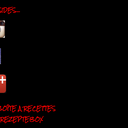
DES....
BOÎTE A RECETTES
 REZEPTEBOX