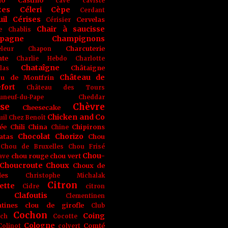
no
Castino
cave
caviste
tes
Céleri
Cèpe
Cerdant
il
Cérises
Cervelas
Cérisier
Chair à saucisse
e
Chablis
pagne
Champignons
Charcuterie
leur
Chapon
nte
Charlie Hebdo
Charlotte
Chataîgne
Châtaigne
las
Château de
au de Montfrin
fort
Château des Tours
uneuf-du-Pape
Cheddar
se
Chèvre
Cheesecake
Chicken and Co
uil
Chez Benoît
ée
Chili
China
Chipirons
Chine
Chocolat
Chorizo
atas
Chou
Chou de Bruxelles
Chou Frisé
Chou-
chou rouge
chou vert
ave
Choucroute
Choux
Choux de
les
Christophe Michalak
Citron
ette
Cidre
citron
Clafoutis
Clementinen
tines
clou de girofle
Club
Cochon
Coing
ich
Cocotte
Cologne
Comté
Colinot
colvert