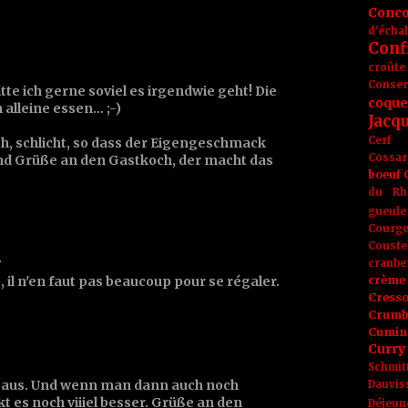
Conc
d'écha
Conf
croûte
Conse
tte ich gerne soviel es irgendwie geht! Die
coque
lleine essen... ;-)
Jacq
Cerf
ach, schlicht, so dass der Eigengeschmack
Cossar
Und Grüße an den Gastkoch, der macht das
boeuf
du Rh
gueule
Courge
Couste
…
cranbe
, il n'en faut pas beaucoup pour se régaler.
crème 
Cress
Crumb
Cumin
Curry
Schmit
 aus. Und wenn man dann auch noch
Dauvis
t es noch viiiel besser. Grüße an den
Déjeun