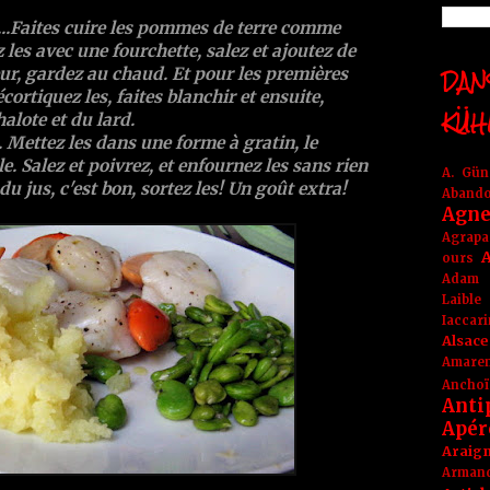
...Faites cuire les pommes de terre comme
 les avec une fourchette, salez et ajoutez de
DANS
beur, gardez au chaud. Et pour les premières
cortiquez les, faites blanchir et ensuite,
KÜH
alote et du lard.
. Mettez les dans une forme à gratin, le
. Salez et poivrez, et enfournez les sans rien
A. Gü
u jus, c'est bon, sortez les! Un goût extra!
Aband
Agne
Agrapa
A
ours
Adam
Laible
Iaccar
Alsace
Amare
Anchoï
Anti
Apér
Araig
Arma