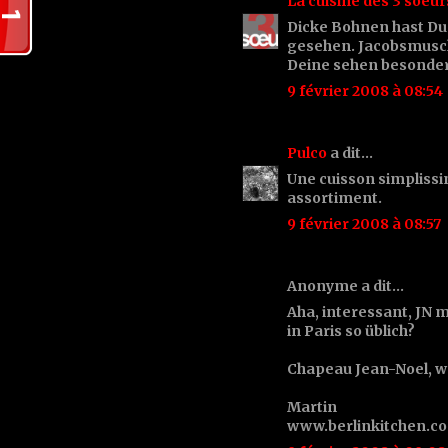
La cuisine des 3 soeur
Dicke Bohnen hast Du 
gesehen. Jacobsmusch
Deine sehen besonder
9 février 2008 à 08:54
Pulco
a dit…
Une cuisson simplissim
assortiment.
9 février 2008 à 08:57
Anonyme a dit…
Aha, interessant, JN m
in Paris so üblich?
Chapeau Jean-Noel, we
Martin
www.berlinkitchen.c