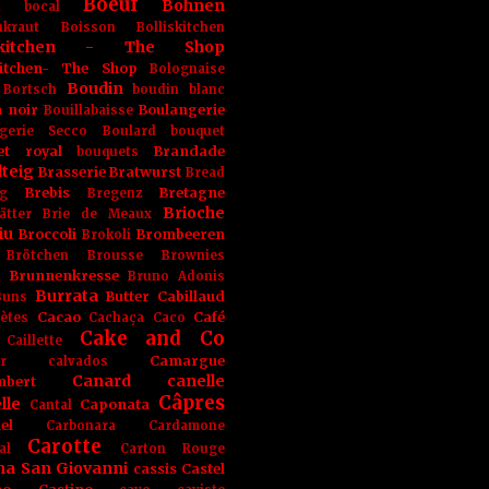
Boeuf
Bohnen
n
bocal
kraut
Boisson
Bolliskitchen
iskitchen - The Shop
skitchen- The Shop
Bolognaise
Boudin
Bortsch
boudin blanc
 noir
Boulangerie
Bouillabaisse
gerie Secco
Boulard
bouquet
et royal
Brandade
bouquets
teig
Brasserie
Bratwurst
Bread
Brebis
Bretagne
g
Bregenz
Brioche
ätter
Brie de Meaux
iu
Broccoli
Brombeeren
Brokoli
Brötchen
Brousse
Brownies
Brunnenkresse
h
Bruno Adonis
Burrata
Butter
Cabillaud
Buns
Cacao
Café
ètes
Cachaça
Caco
Cake and Co
Caillette
Camargue
r
calvados
Canard
canelle
bert
Câpres
lle
Caponata
Cantal
el
Carbonara
Cardamone
Carotte
al
Carton Rouge
na San Giovanni
cassis
Castel