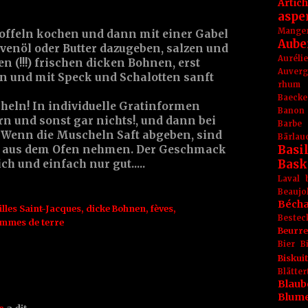
Artic
aspe
Mange
toffeln kochen und dann mit einer Gabel
Aube
venöl oder Butter dazugeben, salzen und
Aurél
n (!!!) frischen dicken Bohnen, erst
Auver
n und mit Speck und Schalotten sanft
rhum
Baecke
eln! In individuelle Gratinformen
Banon
rn und sonst gar nichts!, und dann bei
Barbe
. Wenn die Muscheln Saft abgeben, sind
Bärlau
Basil
ll aus dem Ofen nehmen. Der Geschmack
Bask
ch und einfach nur gut.....
Laval
Beaujo
Béch
lles Saint-Jacques
,
dicke Bohnen
,
fèves
,
Bestec
mmes de terre
Beurr
Bier
B
Biskuit
Blät
Blaub
Blum