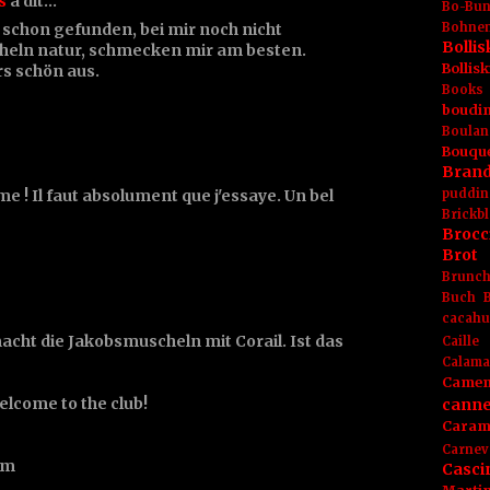
s
a dit…
Bo-Bu
schon gefunden, bei mir noch nicht
Bohnen
Boll
eln natur, schmecken mir am besten.
Bolli
s schön aus.
Books
boudin
Boulan
Bouqu
Brand
e ! Il faut absolument que j'essaye. Un bel
puddin
Brickbl
Brocc
Brot
Brunc
Buch
cacahu
acht die Jakobsmuscheln mit Corail. Ist das
Caille
Calama
Camem
lcome to the club!
canne
Caram
Carnev
om
Casci