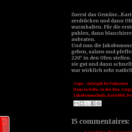
Zuerst das Gemüse...Kar
zerdrücken und dann Oli
warmhalten. Für die erste
puhlen, dann blanchiere
anbraten.
Und nun die Jakobsmusch
geben, salzen und pfeffe
220° in den Ofen stellen
sie gut und dann schne
war wirklich sehr natürli
Copy - (w)right by
Unknown
Dans la boîte, in der Box:
Coqui
Jakobsmuscheln
,
Kartoffel
,
Po
15 commentaires: