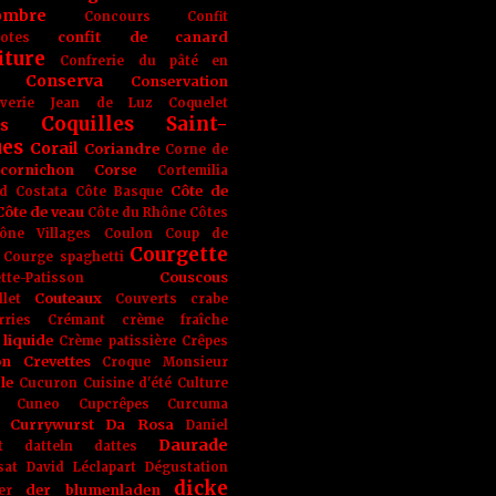
ombre
Concours
Confit
confit de canard
lotes
iture
Confrerie du pâté en
Conserva
Conservation
rverie Jean de Luz
Coquelet
Coquilles Saint-
s
ues
Corail
Coriandre
Corne de
cornichon
Corse
Cortemilia
Côte de
d
Costata
Côte Basque
Côte de veau
Côte du Rhône
Côtes
ône Villages
Coulon
Coup de
Courgette
Courge spaghetti
Couscous
tte-Patisson
Couteaux
llet
Couverts
crabe
rries
Crémant
crème fraîche
liquide
Crème patissière
Crêpes
on
Crevettes
Croque Monsieur
le
Cucuron
Cuisine d'été
Culture
Cuneo
Cupcrêpes
Curcuma
Currywurst
Da Rosa
Daniel
Daurade
t
datteln
dattes
sat
David Léclapart
Dégustation
dicke
der blumenladen
er