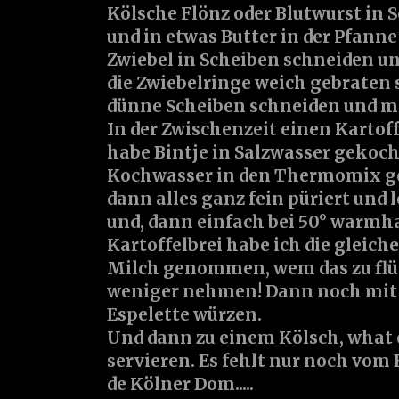
Kölsche
Flönz
oder
Blutwurst
in 
und in etwas Butter in der Pfann
Zwiebel
in Scheiben schneiden u
die Zwiebelringe weich gebraten 
dünne Scheiben schneiden und m
In der Zwischenzeit einen Kartoff
habe
Bintje
in Salzwasser gekoch
Kochwasser in den Thermomix ge
dann alles ganz fein püriert und
und, dann einfach bei 50° warmha
Kartoffelbrei habe ich die gleic
Milch
genommen, wem das zu flüss
weniger nehmen! Dann noch mi
Espelette
würzen.
Und dann zu einem Kölsch, what 
servieren. Es fehlt nur noch vom 
de Kölner Dom.....