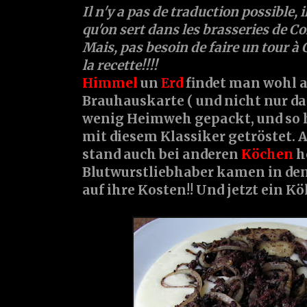
Il n'y a pas de traduction possible, i
qu'on sert dans les brasseries de Co
Mais, pas besoin de faire un tour à C
la recette!!!!
Himmel
un
Erd
findet man wohl a
Brauhauskarte ( und nicht nur da!!
wenig Heimweh gepackt, und so h
mit diesem Klassiker getröstet. A
stand auch bei anderen
Köchen
h
Blutwurstliebhaber kamen in den
auf ihre Kosten!! Und jetzt ein Kö