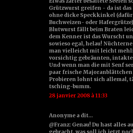
Etwas zarter besaitete Seelen s
Grützwurst greifen - da ist das
ohne dicke Speckkinkel (dafür
Buchweizen- oder Hafergrütze)
Blutwurst fällt beim Braten le
dem Kenner ist das Wurscht un
sowieso egal, helau! Nüchtern
man vielleicht mit leicht mehl
vorsichtig gebräunten, intakt
Und wenn man die mit Senf ser
paar frische Majoranblättchen d
Probieren lohnt sich allemal, tät
tsching-bumm.
28 janvier 2008 à 11:33
Anonyme a dit…
@Franz: Genau! Du hast alles a
gebracht, was soll ich jetzt no