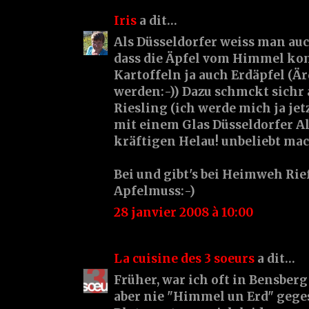
Iris
a dit…
Als Düsseldorfer weiss man au
dass die Äpfel vom Himmel k
Kartoffeln ja auch Erdäpfel (Ä
werden:-)) Dazu schmckt sichr
Riesling (ich werde mich ja jetz
mit einem Glas Düsseldorfer A
kräftigen Helau! unbeliebt mac
Bei und gibt's bei Heimweh Ri
Apfelmuss:-)
28 janvier 2008 à 10:00
La cuisine des 3 soeurs
a dit…
Früher, war ich oft in Bensberg
aber nie "Himmel un Erd" gege