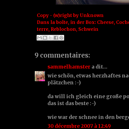
Copy - (w)right by
Unknown
Dans la boîte, in der Box:
Cheese
,
Coch
terre
,
Reblochon
,
Schwein
9 commentaires:
sammelhamster
a dit…
wie schön, etwas herzhaftes na
plätzchen :-)
da will ich gleich eine große po
das ist das beste :-)
wie war der schnee in den berg
30 décembre 2007 à 12:49