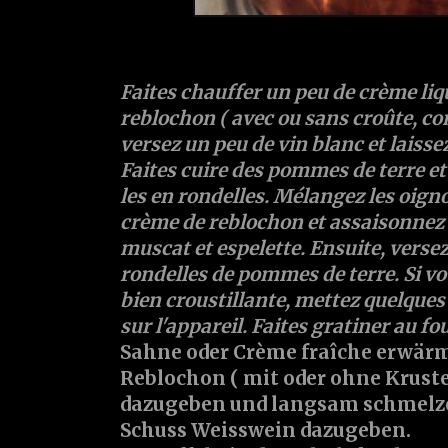
Faites chauffer un peu de
crème liq
reblochon ( avec ou sans croûte, c
versez un peu de vin blanc et laisse
Faites cuire des
pommes de terre
et
les en rondelles. Mélangez les oignon
crème de reblochon et assaisonnez
muscat
et
espelette
. Ensuite, versez
rondelles de pommes de terre. Si vo
bien croustillante, mettez quelque
sur l'appareil. Faites gratiner au fou
Sahne
oder
Crème fraîche
erwärm
Reblochon ( mit oder ohne Krust
dazugeben und langsam schmelze
Schuss Weisswein dazugeben.