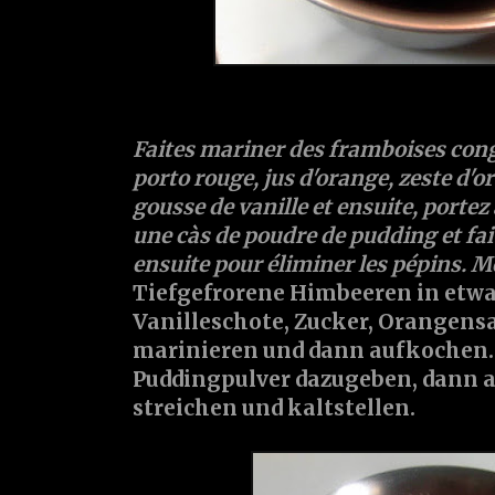
Faites mariner des
framboises
cong
porto
rouge, jus d'
orange
,
zeste d'o
gousse de
vanille
et ensuite, portez 
une càs de
poudre de pudding
et fa
ensuite pour éliminer les pépins. Me
Tiefgefrorene
Himbeeren
in etw
Vanilleschote
,
Zucker
,
Orangens
marinieren und dann aufkochen.
Puddingpulver
dazugeben, dann al
streichen und kaltstellen.