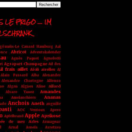
 LE FRIGO .... IM
LSCHRANK
ngörmüs-Le Canard Hamburg
Aal
Abricot
once
Adventskalender
au
Agnès Paquet
Agnolotti
Agrapart Champagne
rt
Ail des
il frais
aillet
Aïoli
airelles
AJ
Alain Passard
Alba
Alexander
Alexandre Chartogne
Alfonso
Allard
ino
Algen
Algues
Aline
Amandes
Alvaro Yanez
Ananas
na
Amelanchiers
Anchois
Aneth
ade
anguille
pasti
AOC Ventoux
Apero
o
Apple
Aprikose
Apfelbrand
née de mer
Arles
Armagnac
nd Arnal
Arneis
Arretxea