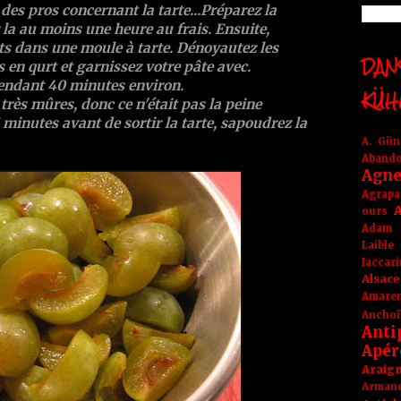
des pros concernant la tarte...Préparez la
 la au moins une heure au frais. Ensuite,
gts dans une moule à tarte. Dénoyautez les
DANS
s en qurt et garnissez votre pâte avec.
pendant 40 minutes environ.
KÜH
très mûres, donc ce n'était pas la peine
 minutes avant de sortir la tarte, sapoudrez la
A. Gü
Aband
Agne
Agrapa
A
ours
Adam
Laible
Iaccar
Alsace
Amare
Anchoï
Anti
Apér
Araig
Arma