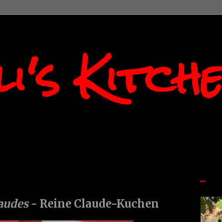
i's Kitch
...
laudes
- Reine Claude-Kuchen