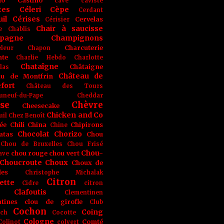
no
Castino
cave
caviste
tes
Céleri
Cèpe
Cerdant
il
Cérises
Cervelas
Cérisier
Chair à saucisse
e
Chablis
pagne
Champignons
Charcuterie
leur
Chapon
nte
Charlie Hebdo
Charlotte
Chataîgne
Châtaigne
las
Château de
au de Montfrin
fort
Château des Tours
uneuf-du-Pape
Cheddar
se
Chèvre
Cheesecake
Chicken and Co
uil
Chez Benoît
ée
Chili
China
Chipirons
Chine
Chocolat
Chorizo
atas
Chou
Chou de Bruxelles
Chou Frisé
Chou-
chou rouge
chou vert
ave
Choucroute
Choux
Choux de
les
Christophe Michalak
Citron
ette
Cidre
citron
Clafoutis
Clementinen
tines
clou de girofle
Club
Cochon
Coing
ich
Cocotte
Cologne
Comté
Colinot
colvert