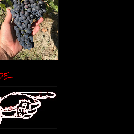
E....