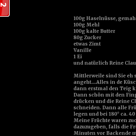
100g Haselnüsse, gemah
100g Mehl
100g kalte Butter
80g Zucker
etwas Zimt
Vanille
1 Ei
und natürlich Reine Claud
Mittlerweile sind Sie eh
angeht....Alles in de K
dann erstmal den Teig ka
Dann schön mit den Fin
drücken und die Reine Cl
schneiden. Dann alle Frü
legen und bei 180° ca. 4
Meine Früchte waren zuc
dazuzugeben, falls die Frü
Minuten vor Backende mi