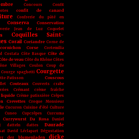
ombre
Concours
Confit
confit de canard
lotes
iture
Confrerie du pâté en
Conserva
Conservation
rverie Jean de Luz
Coquelet
Coquilles Saint-
s
ues
Corail
Coriandre
Corne de
cornichon
Corse
Cortemilia
Côte de
d
Costata
Côte Basque
Côte de veau
Côte du Rhône
Côtes
ône Villages
Coulon
Coup de
Courgette
Courge spaghetti
Couscous
tte-Patisson
Couteaux
llet
Couverts
crabe
rries
Crémant
crème fraîche
liquide
Crème patissière
Crêpes
on
Crevettes
Croque Monsieur
le
Cucuron
Cuisine d'été
Culture
Cuneo
Cupcrêpes
Curcuma
Currywurst
Da Rosa
Daniel
Daurade
t
datteln
dattes
sat
David Léclapart
Dégustation
dicke
der blumenladen
er