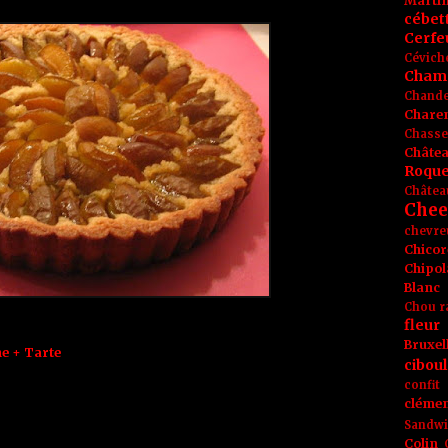
Marti
cébet
Cerfeu
Cévich
Cham
Chande
Chare
Chasse
Châte
Roque
Châtea
Chee
chevre
Chicor
Chipol
Blanc
Chou r
fleur
Bruxel
e + Tarte
ciboul
confit
clémen
Sandw
Colin