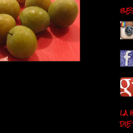
BESI
LA 
DIE