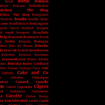
Boeuf
Bohnen
n
bocal
kraut
Boisson
Bolliskitchen
iskitchen - The Shop
skitchen- The Shop
Bolognaise
Boudin
Bortsch
boudin blanc
 noir
Boulangerie
Bouillabaisse
gerie Secco
Boulard
bouquet
et royal
Brandade
bouquets
teig
Brasserie
Bratwurst
Bread
Brebis
Bretagne
g
Bregenz
Brioche
ätter
Brie de Meaux
iu
Broccoli
Brombeeren
Brokoli
Brötchen
Brousse
Brownies
Brunnenkresse
h
Bruno Adonis
Burrata
Butter
Cabillaud
Buns
Cacao
Café
ètes
Cachaça
Caco
Cake and Co
Caillette
Camargue
r
calvados
Canard
canelle
bert
Câpres
lle
Caponata
Cantal
el
Carbonara
Cardamone
Carotte
al
Carton Rouge
na San Giovanni
cassis
Castel