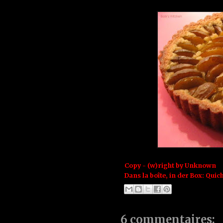
Copy - (w)right by
Unknown
Dans la boîte, in der Box:
Quich
6 commentaires: