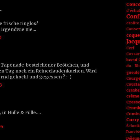
Conc
t…
d'écha
Conf
e frische ringlos?
croûte
 irgendwie nie...
Conse
coque
0
Jacq
Cerf
Cossar
boeuf
r Tapenade-bestrichener Brötchen, und
du Rh
hen Tag noch ein Reineclaudenkuchen. Wird
gueule
ernd gekocht und gegessen ? :-)
Courge
3
Couste
cranbe
crème 
Cress
Crumb
 Hülle & Fülle....
Cumin
Curry
05
Schmit
Dauvis
Déjeun