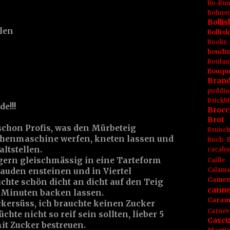
Bo-Bu
Bohnen
Boll
len
Bolli
Books
boudin
Boulan
Bouqu
Brand
puddin
Brickbl
e!!!
Brocc
Brot
 schon Profis, was den Mürbeteig
Brunc
üschenmaschine werfen, kneten lassen und
Buch
ltstellen.
cacahu
gern gleischmässig in eine Tarteform
Caille
Calama
auden ensteinen und in Viertel
Camem
chte schön dicht an dicht auf den Teig
canne
0 Minuten backen lassen.
Caram
kersüss, ich brauchte keinen Zucker
Carnev
chte nicht so reif sein sollten, lieber 5
Casci
t Zucker bestreuen.