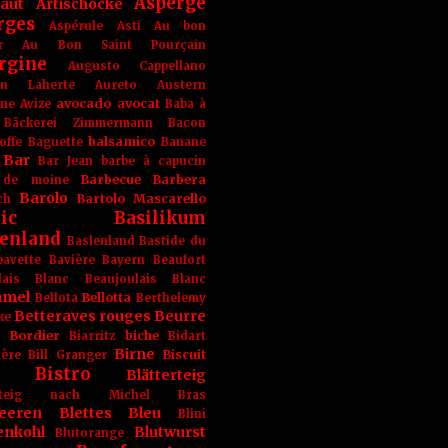
Asperge
haut
Artischocke
rges
Aspérule
Asti
Au bon
r
Au Bon Saint Pourçain
rgine
Augusto Cappellano
ien Laherte
Aureto
Austern
avocado
avocat
gne
Avize
Baba à
Bäckerei Zimmermann
Bacon
balsamico
offe
Baguette
Banane
Bar
Bar Jean
barbe à capucin
Barbecue
Barbera
 de moine
Barolo
Bartolo Mascarello
ch
ic
Basilikum
enland
Baslenland
Bastide du
bavette
Bavière
Bayern
Beaufort
lais Blanc
Beaujoulais Blanc
amel
Bellotta
Bellota
Berthelemy
Betteraves rouges
Beurre
ke
e Bordier
biche
Biarritz
Bidart
Birne
Biscuit
ière
Bill Granger
Bistro
Blätterteig
terteig nach Michel Bras
eeren
Blettes
Bleu
Blini
enkohl
Blutwurst
Blutorange