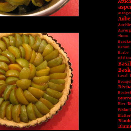
Artic
aspe
Mange
Aube
Aurél
Auver
rhum
Baecke
Banon
Barbe
Bärlau
Basil
Bask
Laval
Beaujo
Béch
Bestec
Beurr
Bier
B
Biskuit
Blät
Blaub
Blum