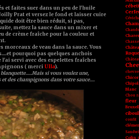
Marti
cébet
 et faites suer dans un peu de l'huile
Cerfeu
oilly Prat et versez le fond et laisser cuire
Cévich
uide doit être bien réduit, si pas,
Cham
suite, mettez la sauce dans un mixer et
Chande
u de crème fraîche pour la couleur et
Chare
nt.
Chasse
les morceaux de veau dans la sauce. Vous
Châte
Roque
s....et pourquoi pas quelques anchois
Châtea
 l'ai servi avec des espelettes fraîches
Chee
ampignons ( merci
Ulla
).
chevre
 blanquette.....Mais si vous voulez une,
Chicor
s et des champignons dans votre sauce....
Chipol
Blanc
Chou r
fleur
Bruxel
ciboul
confit
clémen
Sandw
Colin