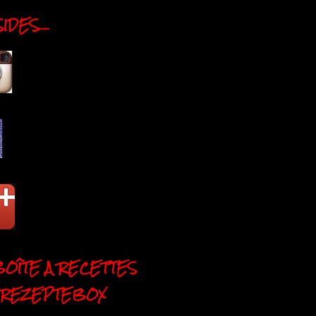
DES....
BOÎTE A RECETTES
 REZEPTEBOX