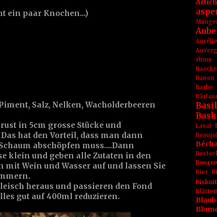
Artic
aspe
ht ein paar Knochen...)
Mange
Aube
Aurél
Auver
rhum
Baecke
Banon
Barbe
Bärlau
Basil
, Piment, Salz, Nelken, Wacholderbeeren
Bask
brust in 5cm grosse Stücke und
Laval
. Das hat den Vorteil, dass man dann
Beaujo
Béch
 Schaum abschöpfen muss....Dann
Bestec
e klein und geben alle Zutaten in den
Beurr
n mit Wein und Wasser auf und lassen Sie
Bier
B
simmern.
Biskuit
Fleisch heraus und passieren den Fond
Blät
lles gut auf 400ml reduzieren.
Blaub
Blum