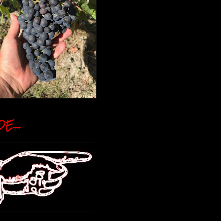
E....