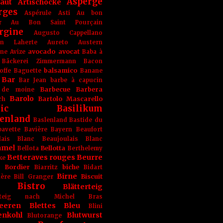
Asperge
haut
Artischocke
rges
Aspérule
Asti
Au bon
r
Au Bon Saint Pourçain
rgine
Augusto Cappellano
ien Laherte
Aureto
Austern
avocado
avocat
gne
Avize
Baba à
Bäckerei Zimmermann
Bacon
balsamico
offe
Baguette
Banane
Bar
Bar Jean
barbe à capucin
Barbecue
Barbera
 de moine
Barolo
Bartolo Mascarello
ch
ic
Basilikum
enland
Baslenland
Bastide du
bavette
Bavière
Bayern
Beaufort
lais Blanc
Beaujoulais Blanc
amel
Bellotta
Bellota
Berthelemy
Betteraves rouges
Beurre
ke
e Bordier
biche
Biarritz
Bidart
Birne
Biscuit
ière
Bill Granger
Bistro
Blätterteig
terteig nach Michel Bras
eeren
Blettes
Bleu
Blini
enkohl
Blutwurst
Blutorange