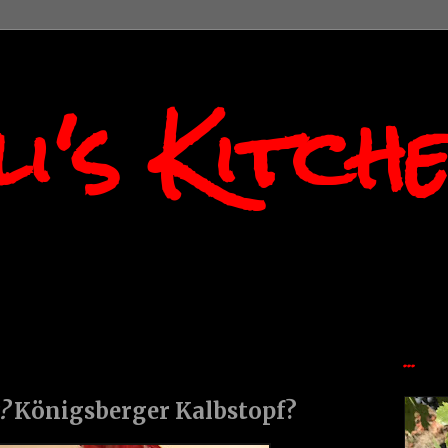
i's Kitch
...
?
Königsberger Kalbstopf?