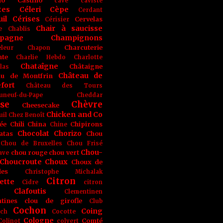
no
Castino
cave
caviste
tes
Céleri
Cèpe
Cerdant
il
Cérises
Cervelas
Cérisier
Chair à saucisse
e
Chablis
pagne
Champignons
Charcuterie
leur
Chapon
nte
Charlie Hebdo
Charlotte
Chataîgne
Châtaigne
las
Château de
au de Montfrin
fort
Château des Tours
uneuf-du-Pape
Cheddar
se
Chèvre
Cheesecake
Chicken and Co
uil
Chez Benoît
ée
Chili
China
Chipirons
Chine
Chocolat
Chorizo
atas
Chou
Chou de Bruxelles
Chou Frisé
Chou-
chou rouge
chou vert
ave
Choucroute
Choux
Choux de
les
Christophe Michalak
Citron
ette
Cidre
citron
Clafoutis
Clementinen
tines
clou de girofle
Club
Cochon
Coing
ich
Cocotte
Cologne
Comté
Colinot
colvert