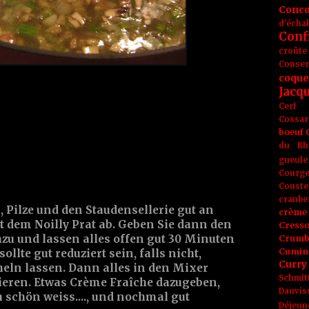
Conc
d'écha
Conf
croûte
Conse
coque
Jacq
Cerf
Cossar
boeuf
du Rh
gueule
Courge
Couste
cranbe
, Pilze und den Staudensellerie gut an
crème 
t dem Noilly Prat ab. Geben Sie dann den
Cress
zu und lassen alles offen gut 30 Minuten
Crumb
Cumin
ollte gut reduziert sein, falls nicht,
Curry
heln lassen. Dann alles in den Mixer
Schmit
ieren. Etwas Crème Fraîche dazugeben,
Dauvis
 schön weiss...., und nochmal gut
Déjeun