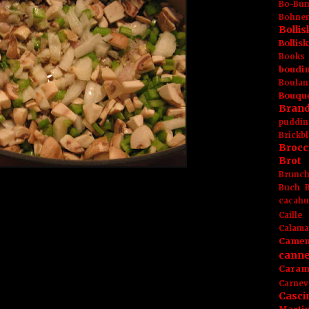
Bo-Bu
Bohnen
Boll
Bolli
Books
boudin
Boulan
Bouqu
Brand
puddin
Brickbl
Brocc
Brot
Brunc
Buch
cacahu
Caille
Calama
Camem
canne
Caram
Carnev
Casci