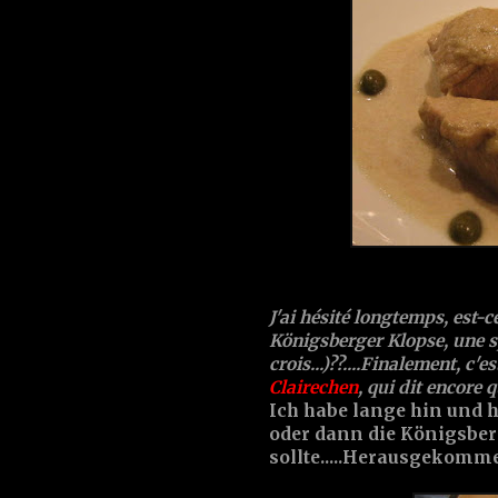
J'ai hésité longtemps, est-c
Königsberger Klopse, une spé
crois...)??....Finalement, c
Clairechen
, qui dit encore q
Ich habe lange hin und h
oder dann die Königsbe
sollte.....Herausgekomm