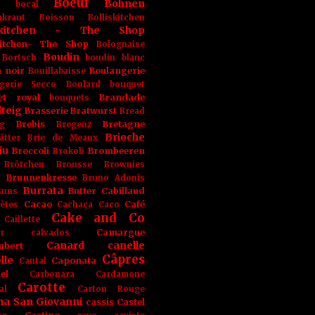
Boeuf
Bohnen
n
bocal
kraut
Boisson
Bolliskitchen
iskitchen - The Shop
skitchen- The Shop
Bolognaise
Boudin
Bortsch
boudin blanc
 noir
Boulangerie
Bouillabaisse
gerie Secco
Boulard
bouquet
et royal
Brandade
bouquets
teig
Brasserie
Bratwurst
Bread
Brebis
Bretagne
g
Bregenz
Brioche
ätter
Brie de Meaux
iu
Broccoli
Brombeeren
Brokoli
Brötchen
Brousse
Brownies
Brunnenkresse
h
Bruno Adonis
Burrata
Butter
Cabillaud
Buns
Cacao
Café
ètes
Cachaça
Caco
Cake and Co
Caillette
Camargue
r
calvados
Canard
canelle
bert
Câpres
lle
Caponata
Cantal
el
Carbonara
Cardamone
Carotte
al
Carton Rouge
na San Giovanni
cassis
Castel