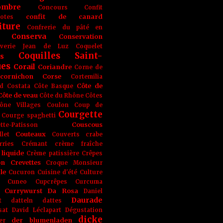
ombre
Concours
Confit
confit de canard
lotes
iture
Confrerie du pâté en
Conserva
Conservation
rverie Jean de Luz
Coquelet
Coquilles Saint-
s
ues
Corail
Coriandre
Corne de
cornichon
Corse
Cortemilia
Côte de
d
Costata
Côte Basque
Côte de veau
Côte du Rhône
Côtes
ône Villages
Coulon
Coup de
Courgette
Courge spaghetti
Couscous
tte-Patisson
Couteaux
llet
Couverts
crabe
rries
Crémant
crème fraîche
liquide
Crème patissière
Crêpes
on
Crevettes
Croque Monsieur
le
Cucuron
Cuisine d'été
Culture
Cuneo
Cupcrêpes
Curcuma
Currywurst
Da Rosa
Daniel
Daurade
t
datteln
dattes
sat
David Léclapart
Dégustation
dicke
der blumenladen
er