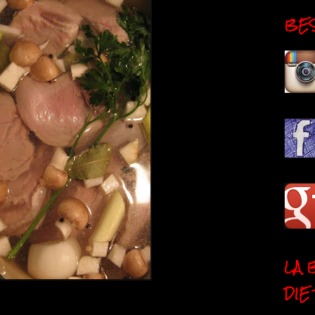
BESI
LA 
DIE