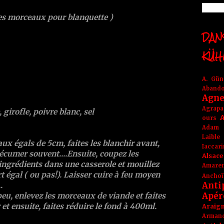
les morceaux pour blanquette )
DANS
KÜH
A. Gü
Aband
Agne
Agrapa
 girofle, poivre blanc, sel
A
ours
Adam
Laible
x égals de 5cm, faites les blanchir avant,
Iaccar
 écumer souvent....Ensuite, coupez les
Alsace
ingrédients dans une casserole et mouillez
Amare
rt égal ( ou pas!). Laisser cuire à feu moyen
Anchoï
Anti
.
Apér
peu, enlevez les morceaux de viande et faites
 et ensuite, faites réduire le fond à 400ml.
Araig
Arma