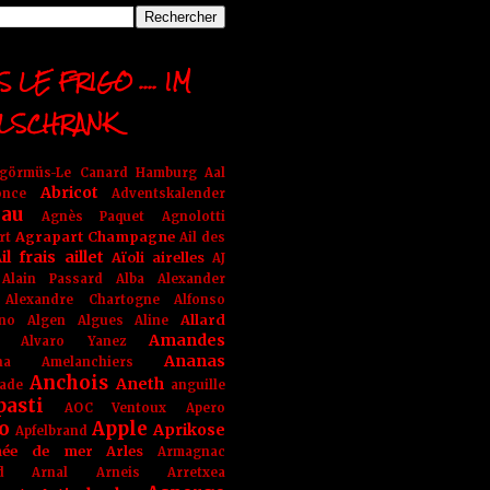
 LE FRIGO .... IM
LSCHRANK
ngörmüs-Le Canard Hamburg
Aal
Abricot
once
Adventskalender
au
Agnès Paquet
Agnolotti
Agrapart Champagne
rt
Ail des
il frais
aillet
Aïoli
airelles
AJ
Alain Passard
Alba
Alexander
Alexandre Chartogne
Alfonso
Allard
ino
Algen
Algues
Aline
Amandes
Alvaro Yanez
Ananas
na
Amelanchiers
Anchois
Aneth
ade
anguille
pasti
AOC Ventoux
Apero
o
Apple
Aprikose
Apfelbrand
née de mer
Arles
Armagnac
nd Arnal
Arneis
Arretxea