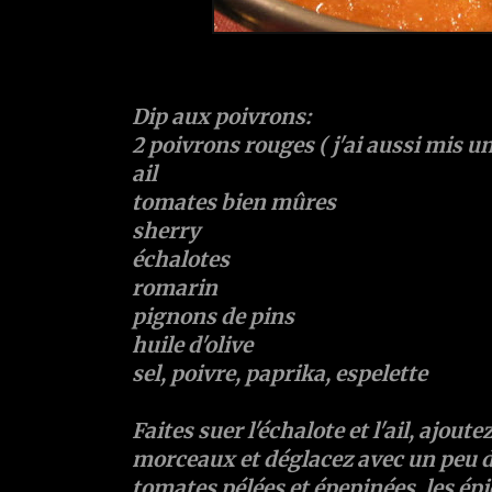
Dip aux poivrons:
2 poivrons rouges ( j'ai aussi mis un 
ail
tomates bien mûres
sherry
échalotes
romarin
pignons de pins
huile d'olive
sel, poivre, paprika, espelette
Faites suer l'échalote et l'ail, ajout
morceaux et déglacez avec un peu d
tomates pélées et épepinées, les épic