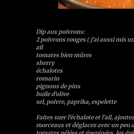
Dip aux poivrons:
2 poivrons rouges ( j'ai aussi mis un 
ail
tomates bien mûres
sherry
échalotes
romarin
pignons de pins
huile d'olive
sel, poivre, paprika, espelette
Faites suer l'échalote et l'ail, ajout
morceaux et déglacez avec un peu d
tomates pélées et épepinées, les épic