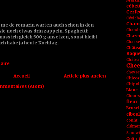
Marti
cébet
Cerfeu
Cévich
Cham
rème de romarin warten auch schon in den
Chande
 sie noch etwas drin zappeln. Spaghetti:
Chare
muss ich gleich 500 g ansetzen, sonst bleibt
Chasse
, ich habe ja heute Kochtag.
Châte
Roque
Châtea
aire
Chee
chevre
Accueil
Article plus ancien
Chicor
Chipol
ommentaires (Atom)
Blanc
Chou r
fleur
Bruxel
ciboul
confit
clémen
Sandw
Colin