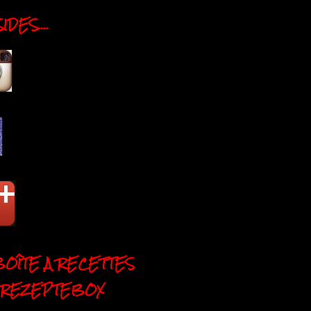
DES....
BOÎTE A RECETTES
 REZEPTEBOX