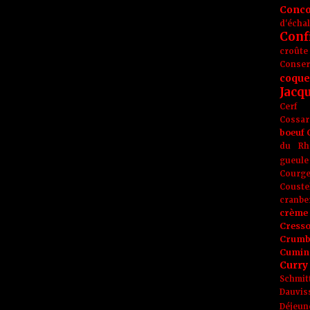
Conc
d'écha
Conf
croûte
Conse
coque
Jacq
Cerf
Cossar
boeuf
du Rh
gueule
Courge
Couste
cranbe
crème 
Cress
Crumb
Cumin
Curry
Schmit
Dauvis
Déjeun