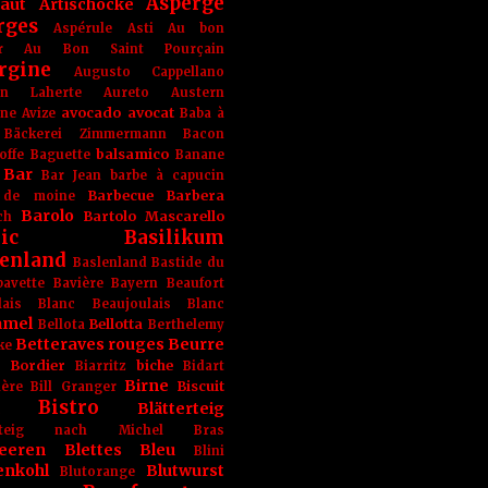
Asperge
haut
Artischocke
rges
Aspérule
Asti
Au bon
r
Au Bon Saint Pourçain
rgine
Augusto Cappellano
ien Laherte
Aureto
Austern
avocado
avocat
gne
Avize
Baba à
Bäckerei Zimmermann
Bacon
balsamico
offe
Baguette
Banane
Bar
Bar Jean
barbe à capucin
Barbecue
Barbera
 de moine
Barolo
Bartolo Mascarello
ch
ic
Basilikum
enland
Baslenland
Bastide du
bavette
Bavière
Bayern
Beaufort
lais Blanc
Beaujoulais Blanc
amel
Bellotta
Bellota
Berthelemy
Betteraves rouges
Beurre
ke
e Bordier
biche
Biarritz
Bidart
Birne
Biscuit
ière
Bill Granger
Bistro
Blätterteig
terteig nach Michel Bras
eeren
Blettes
Bleu
Blini
enkohl
Blutwurst
Blutorange