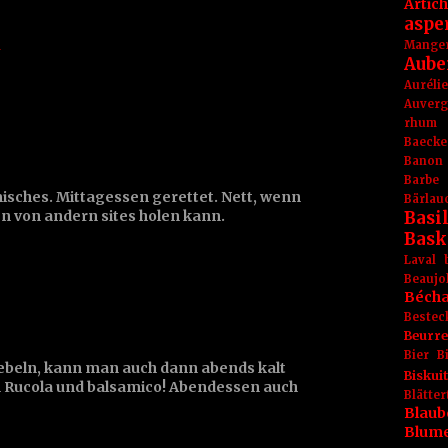
Artic
aspe
Mange
a
Aube
Aurél
Auver
rhum
Baecke
Banon
Barbe
ömisches. Mittagessen gerettet. Nett, wenn
Bärlau
n von andern sites holen kann.
Basil
Bask
Laval
Beaujo
Béch
Bestec
Beurr
Bier
B
ebeln, kann man auch dann abends kalt
Biskuit
n Rucola und balsamico! Abendessen auch
Blät
Blaub
Blum