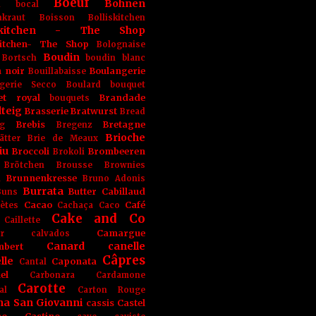
Boeuf
Bohnen
n
bocal
kraut
Boisson
Bolliskitchen
iskitchen - The Shop
skitchen- The Shop
Bolognaise
Boudin
Bortsch
boudin blanc
 noir
Boulangerie
Bouillabaisse
gerie Secco
Boulard
bouquet
et royal
Brandade
bouquets
teig
Brasserie
Bratwurst
Bread
Brebis
Bretagne
g
Bregenz
Brioche
ätter
Brie de Meaux
iu
Broccoli
Brombeeren
Brokoli
Brötchen
Brousse
Brownies
Brunnenkresse
h
Bruno Adonis
Burrata
Butter
Cabillaud
Buns
Cacao
Café
ètes
Cachaça
Caco
Cake and Co
Caillette
Camargue
r
calvados
Canard
canelle
bert
Câpres
lle
Caponata
Cantal
el
Carbonara
Cardamone
Carotte
al
Carton Rouge
na San Giovanni
cassis
Castel