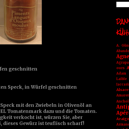
DANS
KÜH
A. Gü
Aband
Agne
Agrapa
A
ours
ifen geschnitten
Adam
Laible
Iaccar
ten Speck, in Würfel geschnitten
Alsace
Amare
Anchoï
 Speck mit den Zwiebeln in Olivenöl an
Anti
1 EL Tomatenmark dazu und die Tomaten.
Apér
keit verkocht ist, würzen Sie, aber
Araig
, dieses Gewürz ist teuflisch scharf!
Arma