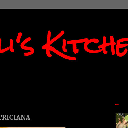
i's Kitch
...
TRICIANA