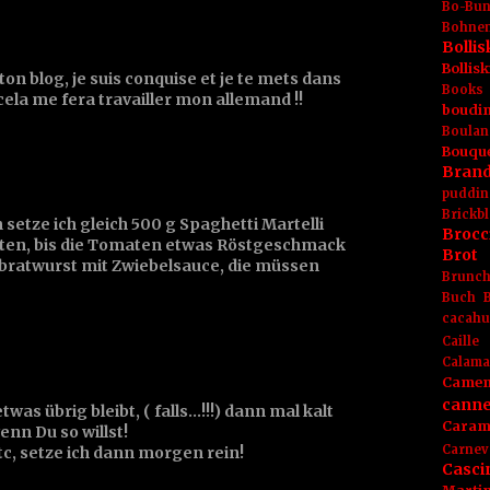
Bo-Bu
Bohnen
Boll
Bolli
ton blog, je suis conquise et je te mets dans
Books
 cela me fera travailler mon allemand !!
boudin
Boulan
Bouqu
Brand
puddin
Brickbl
setze ich gleich 500 g Spaghetti Martelli
Brocc
raten, bis die Tomaten etwas Röstgeschmack
Brot
bratwurst mit Zwiebelsauce, die müssen
Brunc
Buch
cacahu
Caille
Calama
Camem
canne
twas übrig bleibt, ( falls...!!!) dann mal kalt
Caram
enn Du so willst!
Carnev
tc, setze ich dann morgen rein!
Casci