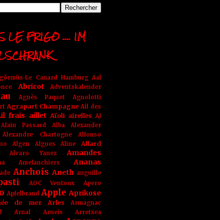
 LE FRIGO .... IM
LSCHRANK
ngörmüs-Le Canard Hamburg
Aal
Abricot
once
Adventskalender
au
Agnès Paquet
Agnolotti
Agrapart Champagne
rt
Ail des
il frais
aillet
Aïoli
airelles
AJ
Alain Passard
Alba
Alexander
Alexandre Chartogne
Alfonso
Allard
ino
Algen
Algues
Aline
Amandes
Alvaro Yanez
Ananas
na
Amelanchiers
Anchois
Aneth
ade
anguille
pasti
AOC Ventoux
Apero
o
Apple
Aprikose
Apfelbrand
née de mer
Arles
Armagnac
nd Arnal
Arneis
Arretxea