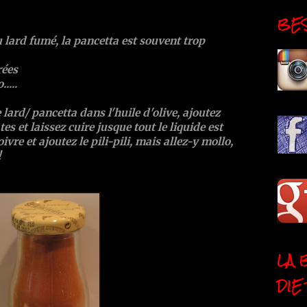
BESI
u lard fumé, la pancetta est souvent trop
rées
....
e lard/ pancetta dans l'huile d'olive, ajoutez
es et laissez cuire jusque tout le liquide est
ivre et ajoutez le pili-pili, mais allez-y mollo,
!
LA 
DIE