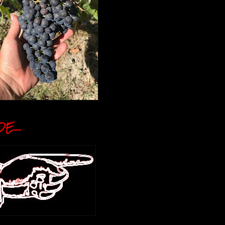
E....