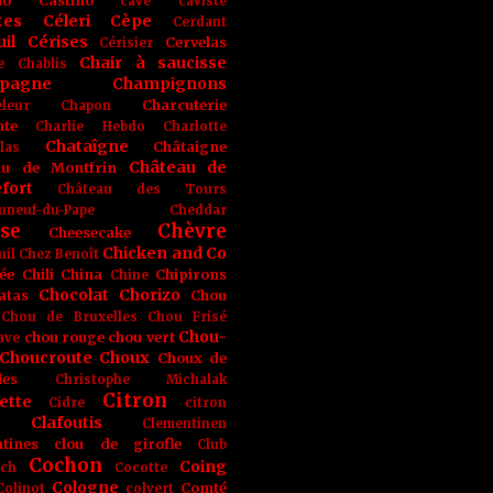
no
Castino
cave
caviste
tes
Céleri
Cèpe
Cerdant
il
Cérises
Cervelas
Cérisier
Chair à saucisse
e
Chablis
pagne
Champignons
Charcuterie
leur
Chapon
nte
Charlie Hebdo
Charlotte
Chataîgne
Châtaigne
las
Château de
au de Montfrin
fort
Château des Tours
uneuf-du-Pape
Cheddar
se
Chèvre
Cheesecake
Chicken and Co
uil
Chez Benoît
ée
Chili
China
Chipirons
Chine
Chocolat
Chorizo
atas
Chou
Chou de Bruxelles
Chou Frisé
Chou-
chou rouge
chou vert
ave
Choucroute
Choux
Choux de
les
Christophe Michalak
Citron
ette
Cidre
citron
Clafoutis
Clementinen
tines
clou de girofle
Club
Cochon
Coing
ich
Cocotte
Cologne
Comté
Colinot
colvert