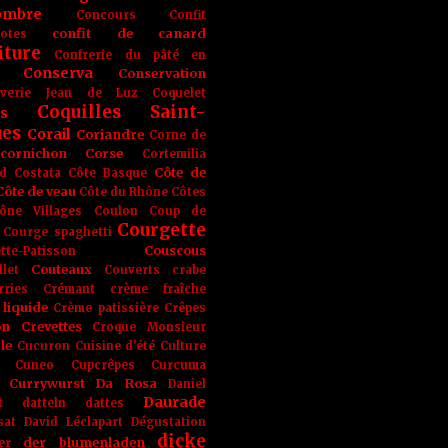
ombre
Concours
Confit
confit de canard
lotes
iture
Confrerie du pâté en
Conserva
Conservation
rverie Jean de Luz
Coquelet
Coquilles Saint-
s
ues
Corail
Coriandre
Corne de
cornichon
Corse
Cortemilia
Côte de
d
Costata
Côte Basque
Côte de veau
Côte du Rhône
Côtes
ône Villages
Coulon
Coup de
Courgette
Courge spaghetti
Couscous
tte-Patisson
Couteaux
llet
Couverts
crabe
rries
Crémant
crème fraîche
liquide
Crème patissière
Crêpes
on
Crevettes
Croque Monsieur
le
Cucuron
Cuisine d'été
Culture
Cuneo
Cupcrêpes
Curcuma
Currywurst
Da Rosa
Daniel
Daurade
t
datteln
dattes
sat
David Léclapart
Dégustation
dicke
der blumenladen
er