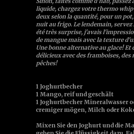
Sinon, faites comme d'hab, passez à
liquide, chargez votre thermo whip 
deux selon la quantité, pour un pot, 
nuit au frigo. Le lendemain, servez l
été très surprise, j'avais l'impress
de mangue mais avec la texture d'u
Une bonne alternative au glace! Et
délicieux avec des framboises, des 
pêches!
1 Joghurtbecher
1 Mango, reif und geschält
1 Joghurtbecher Mineralwasser ode
cremiger mögen, Milch oder Kok
Mixen Sie den Joghurt und die M
geben Sie die Flüssigkeit dazu. Fal