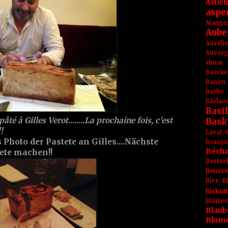
Artic
aspe
Mange
Aube
Aurél
Auver
rhum
Baecke
Banon
Barbe
Bärlau
Basil
âté à Gilles Verot........La prochaine fois, c'est
Bask
!
Laval
 Photo der Pastete an Gilles....Nächste
Beaujo
Béch
ete machen!!
Bestec
Beurr
Bier
B
Biskuit
Blät
Blaub
Blum