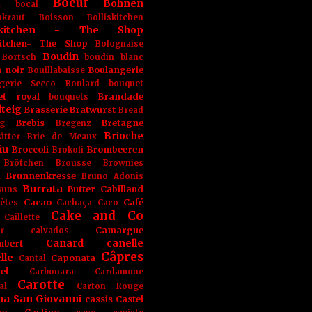
Boeuf
Bohnen
n
bocal
kraut
Boisson
Bolliskitchen
iskitchen - The Shop
skitchen- The Shop
Bolognaise
Boudin
Bortsch
boudin blanc
 noir
Boulangerie
Bouillabaisse
gerie Secco
Boulard
bouquet
et royal
Brandade
bouquets
teig
Brasserie
Bratwurst
Bread
Brebis
Bretagne
g
Bregenz
Brioche
ätter
Brie de Meaux
iu
Broccoli
Brombeeren
Brokoli
Brötchen
Brousse
Brownies
Brunnenkresse
h
Bruno Adonis
Burrata
Butter
Cabillaud
Buns
Cacao
Café
ètes
Cachaça
Caco
Cake and Co
Caillette
Camargue
r
calvados
Canard
canelle
bert
Câpres
lle
Caponata
Cantal
el
Carbonara
Cardamone
Carotte
al
Carton Rouge
na San Giovanni
cassis
Castel