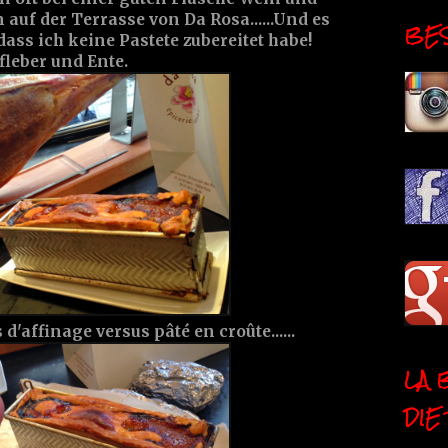
 auf der Terrasse von Da Rosa......Und es
BESI
ass ich keine Pastete zubereitet habe!
fleber und Ente.
d'affinage versus pâté en croûte......
LA 
DIE