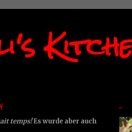
i's Kitch
4
...
tait temps!
Es wurde aber auch