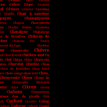
no
Castino
cave
caviste
tes
Céleri
Cèpe
Cerdant
il
Cérises
Cervelas
Cérisier
Chair à saucisse
e
Chablis
pagne
Champignons
Charcuterie
leur
Chapon
nte
Charlie Hebdo
Charlotte
Chataîgne
Châtaigne
las
Château de
au de Montfrin
fort
Château des Tours
uneuf-du-Pape
Cheddar
se
Chèvre
Cheesecake
Chicken and Co
uil
Chez Benoît
ée
Chili
China
Chipirons
Chine
Chocolat
Chorizo
atas
Chou
Chou de Bruxelles
Chou Frisé
Chou-
chou rouge
chou vert
ave
Choucroute
Choux
Choux de
les
Christophe Michalak
Citron
ette
Cidre
citron
Clafoutis
Clementinen
tines
clou de girofle
Club
Cochon
Coing
ich
Cocotte
Cologne
Comté
Colinot
colvert