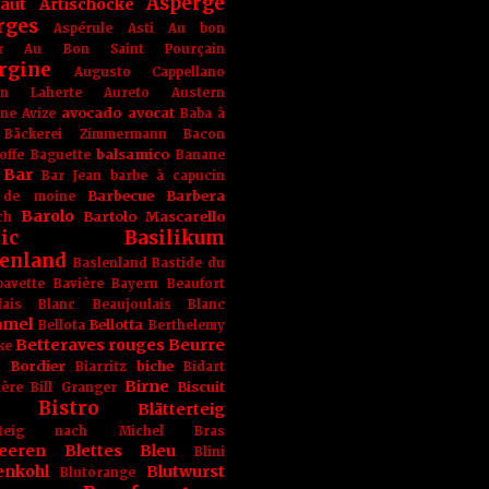
Asperge
haut
Artischocke
rges
Aspérule
Asti
Au bon
r
Au Bon Saint Pourçain
rgine
Augusto Cappellano
ien Laherte
Aureto
Austern
avocado
avocat
gne
Avize
Baba à
Bäckerei Zimmermann
Bacon
balsamico
offe
Baguette
Banane
Bar
Bar Jean
barbe à capucin
Barbecue
Barbera
 de moine
Barolo
Bartolo Mascarello
ch
ic
Basilikum
enland
Baslenland
Bastide du
bavette
Bavière
Bayern
Beaufort
lais Blanc
Beaujoulais Blanc
amel
Bellotta
Bellota
Berthelemy
Betteraves rouges
Beurre
ke
e Bordier
biche
Biarritz
Bidart
Birne
Biscuit
ière
Bill Granger
Bistro
Blätterteig
terteig nach Michel Bras
eeren
Blettes
Bleu
Blini
enkohl
Blutwurst
Blutorange