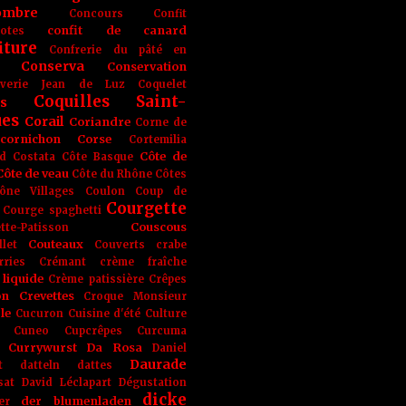
ombre
Concours
Confit
confit de canard
lotes
iture
Confrerie du pâté en
Conserva
Conservation
rverie Jean de Luz
Coquelet
Coquilles Saint-
s
ues
Corail
Coriandre
Corne de
cornichon
Corse
Cortemilia
Côte de
d
Costata
Côte Basque
Côte de veau
Côte du Rhône
Côtes
ône Villages
Coulon
Coup de
Courgette
Courge spaghetti
Couscous
tte-Patisson
Couteaux
llet
Couverts
crabe
rries
Crémant
crème fraîche
liquide
Crème patissière
Crêpes
on
Crevettes
Croque Monsieur
le
Cucuron
Cuisine d'été
Culture
Cuneo
Cupcrêpes
Curcuma
Currywurst
Da Rosa
Daniel
Daurade
t
datteln
dattes
sat
David Léclapart
Dégustation
dicke
der blumenladen
er