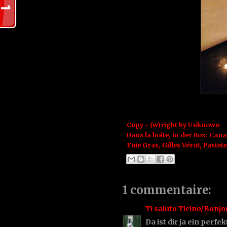
Copy - (w)right by
Unknown
Dans la boîte, in der Box:
Cana
Foie Gras
,
Gilles Vérot
,
Pastete
1 commentaire:
Ti saluto Ticino/Bonjo
Da ist dir ja ein per