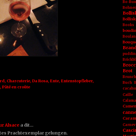
Bo-Bu
Bohnen
Boll
Bolli
Books
boudin
Boulan
Bouqu
Brand
puddin
Brickbl
Brocc
Brot
Brunc
rd
,
Charcuterie
,
Da Rosa
,
Ente
,
Entenstopfleber
,
Buch
,
Pâté en croûte
cacahu
Caille
Calama
Camem
canne
Caram
ur Alsace
a dit…
Carnev
Casci
fektes Prachtexemplar gelungen.