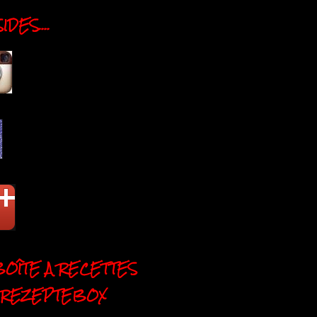
DES....
BOÎTE A RECETTES
 REZEPTEBOX