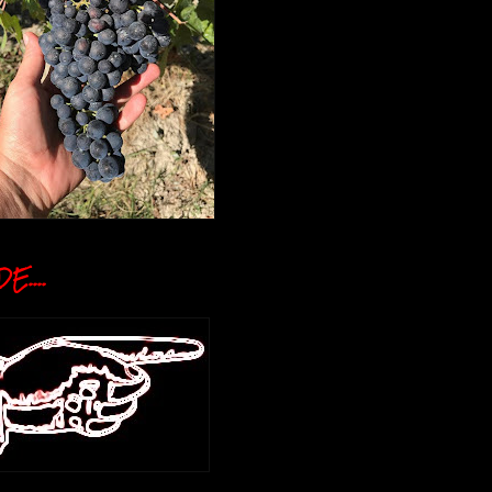
E....