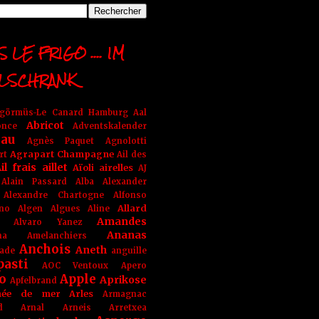
 LE FRIGO .... IM
LSCHRANK
ngörmüs-Le Canard Hamburg
Aal
Abricot
once
Adventskalender
au
Agnès Paquet
Agnolotti
Agrapart Champagne
rt
Ail des
il frais
aillet
Aïoli
airelles
AJ
Alain Passard
Alba
Alexander
Alexandre Chartogne
Alfonso
Allard
ino
Algen
Algues
Aline
Amandes
Alvaro Yanez
Ananas
na
Amelanchiers
Anchois
Aneth
ade
anguille
pasti
AOC Ventoux
Apero
o
Apple
Aprikose
Apfelbrand
née de mer
Arles
Armagnac
nd Arnal
Arneis
Arretxea