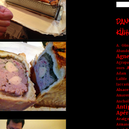
DANS
KÜH
A. Gü
Aband
Agne
Agrapa
A
ours
Adam
Laible
Iaccar
Alsace
Amare
Anchoï
Anti
Apér
Araig
Arma