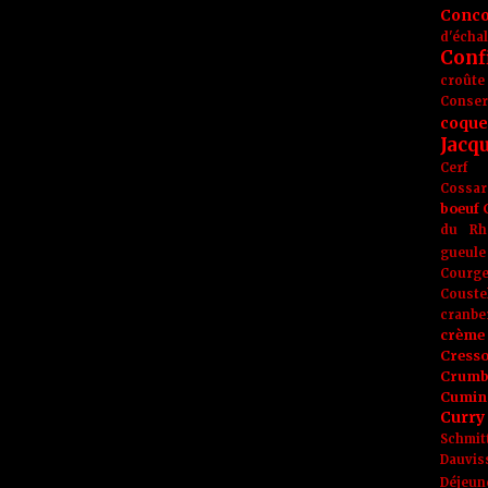
Conc
d'écha
Conf
croûte
Conse
coque
Jacq
Cerf
Cossar
boeuf
du Rh
gueule
Courge
Couste
cranbe
crème 
Cress
Crumb
Cumin
Curry
Schmit
Dauvis
Déjeun