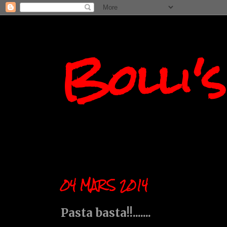
Bolli'
04 MARS 2014
Pasta basta!!.......