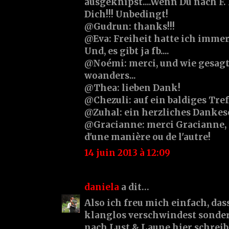
ausgeknipst....Wenn Du nach F
Dich!!! Unbedingt!
@Gudrun: thanks!!!
@Eva: Freiheit hatte ich immer,
Und, es gibt ja fb....
@Noémi: merci, und wie gesagt,
woanders...
@Thea: lieben Dank!
@Chezuli: auf ein baldiges Tref
@Zuhal: ein herzliches Dankes
@Gracianne: merci Gracianne, et
d'une manière ou de l'autre!
14 juin 2013 à 12:09
daniela
a dit…
Also ich freu mich einfach, das
klanglos verschwindest sonder
nach Lust & Laune hier schreib