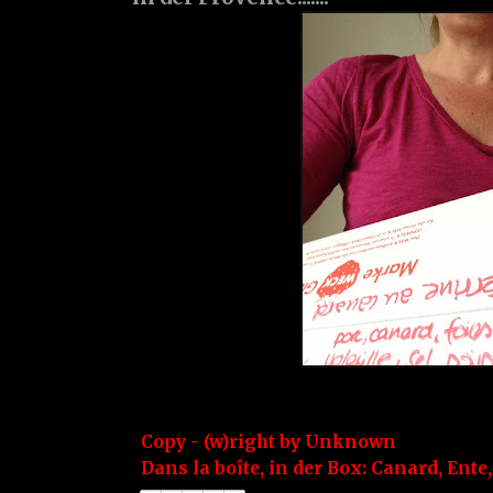
Copy - (w)right by
Unknown
Dans la boîte, in der Box:
Canard
,
Ente