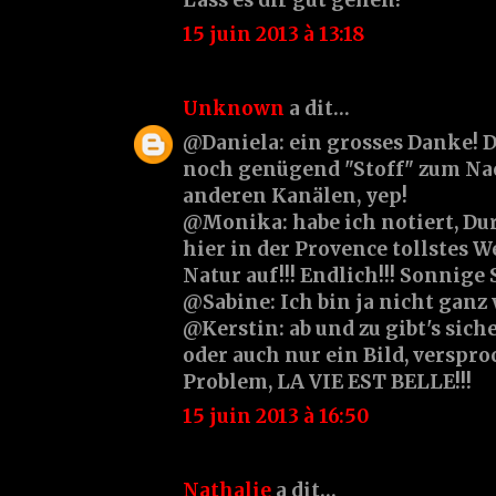
15 juin 2013 à 13:18
Unknown
a dit…
@Daniela: ein grosses Danke! Da
noch genügend "Stoff" zum Nac
anderen Kanälen, yep!
@Monika: habe ich notiert, Duran
hier in der Provence tollstes We
Natur auf!!! Endlich!!! Sonnige
@Sabine: Ich bin ja nicht ganz w
@Kerstin: ab und zu gibt's sich
oder auch nur ein Bild, verspro
Problem, LA VIE EST BELLE!!!
15 juin 2013 à 16:50
Nathalie
a dit…