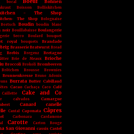
Boeuf
Bohnen
n
bocal
kraut
Boisson
Bolliskitchen
iskitchen - The Shop
skitchen- The Shop
Bolognaise
Boudin
Bortsch
boudin blanc
 noir
Boulangerie
Bouillabaisse
gerie Secco
Boulard
bouquet
et royal
Brandade
bouquets
teig
Brasserie
Bratwurst
Bread
Brebis
Bretagne
g
Bregenz
Brioche
ätter
Brie de Meaux
iu
Broccoli
Brombeeren
Brokoli
Brötchen
Brousse
Brownies
Brunnenkresse
h
Bruno Adonis
Burrata
Butter
Cabillaud
Buns
Cacao
Café
ètes
Cachaça
Caco
Cake and Co
Caillette
Camargue
r
calvados
Canard
canelle
bert
Câpres
lle
Caponata
Cantal
el
Carbonara
Cardamone
Carotte
al
Carton Rouge
na San Giovanni
cassis
Castel