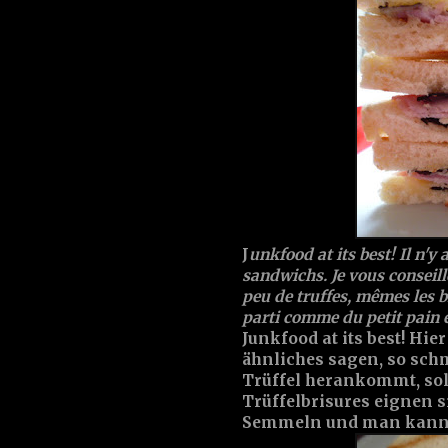
J
unkfood at its best! Il n'y
sandwichs. Je vous conseil
peu de truffes, mêmes les br
parti comme du petit pain et
Junkfood at its best! H
ähnliches sagen, so sch
Trüffel herankommt, sol
Trüffelbrisures eignen s
Semmeln und man kann n