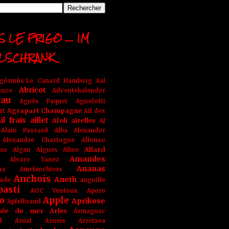
 LE FRIGO .... IM
LSCHRANK
ngörmüs-Le Canard Hamburg
Aal
Abricot
once
Adventskalender
au
Agnès Paquet
Agnolotti
Agrapart Champagne
rt
Ail des
il frais
aillet
Aïoli
airelles
AJ
Alain Passard
Alba
Alexander
Alexandre Chartogne
Alfonso
Allard
ino
Algen
Algues
Aline
Amandes
Alvaro Yanez
Ananas
na
Amelanchiers
Anchois
Aneth
ade
anguille
pasti
AOC Ventoux
Apero
o
Apple
Aprikose
Apfelbrand
née de mer
Arles
Armagnac
nd Arnal
Arneis
Arretxea