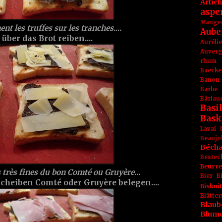
Artic
aspe
Mange
t les truffes sur les tranches....
Aube
ber das Brot reiben....
Aurél
Auver
rhum
Baecke
Banon
Barbe
Bärlau
Basil
Bask
Laval
Beaujo
Béch
Bestec
Beurr
 très fines du bon Comté ou Gruyère...
Bier
B
heiben Comté oder Gruyère belegen....
Biskuit
Blät
Blaub
Blum