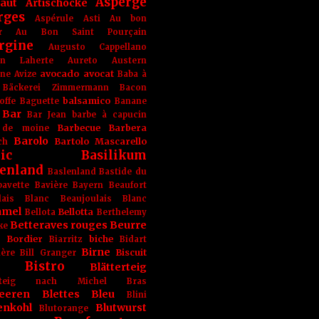
Asperge
haut
Artischocke
rges
Aspérule
Asti
Au bon
r
Au Bon Saint Pourçain
rgine
Augusto Cappellano
ien Laherte
Aureto
Austern
avocado
avocat
gne
Avize
Baba à
Bäckerei Zimmermann
Bacon
balsamico
offe
Baguette
Banane
Bar
Bar Jean
barbe à capucin
Barbecue
Barbera
 de moine
Barolo
Bartolo Mascarello
ch
ic
Basilikum
enland
Baslenland
Bastide du
bavette
Bavière
Bayern
Beaufort
lais Blanc
Beaujoulais Blanc
amel
Bellotta
Bellota
Berthelemy
Betteraves rouges
Beurre
ke
e Bordier
biche
Biarritz
Bidart
Birne
Biscuit
ière
Bill Granger
Bistro
Blätterteig
terteig nach Michel Bras
eeren
Blettes
Bleu
Blini
enkohl
Blutwurst
Blutorange