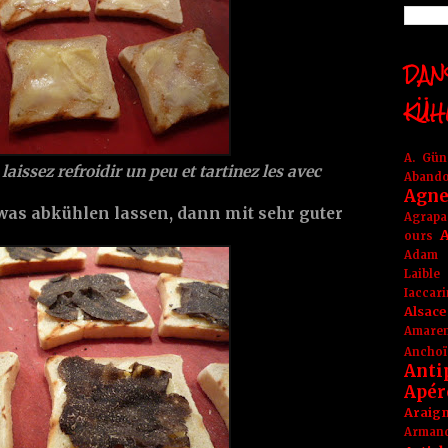
DANS
KÜH
A. Gü
 laissez refroidir un peu et tartinez les avec
Aband
Agne
was abkühlen lassen, dann mit sehr guter
Agrapa
A
ours
Adam
Laible
Iaccar
Alsace
Amare
Anchoï
Anti
Apér
Araig
Arma