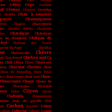
no
Castino
cave
caviste
tes
Céleri
Cèpe
Cerdant
il
Cérises
Cervelas
Cérisier
Chair à saucisse
e
Chablis
pagne
Champignons
Charcuterie
leur
Chapon
nte
Charlie Hebdo
Charlotte
Chataîgne
Châtaigne
las
Château de
au de Montfrin
fort
Château des Tours
uneuf-du-Pape
Cheddar
se
Chèvre
Cheesecake
Chicken and Co
uil
Chez Benoît
ée
Chili
China
Chipirons
Chine
Chocolat
Chorizo
atas
Chou
Chou de Bruxelles
Chou Frisé
Chou-
chou rouge
chou vert
ave
Choucroute
Choux
Choux de
les
Christophe Michalak
Citron
ette
Cidre
citron
Clafoutis
Clementinen
tines
clou de girofle
Club
Cochon
Coing
ich
Cocotte
Cologne
Comté
Colinot
colvert