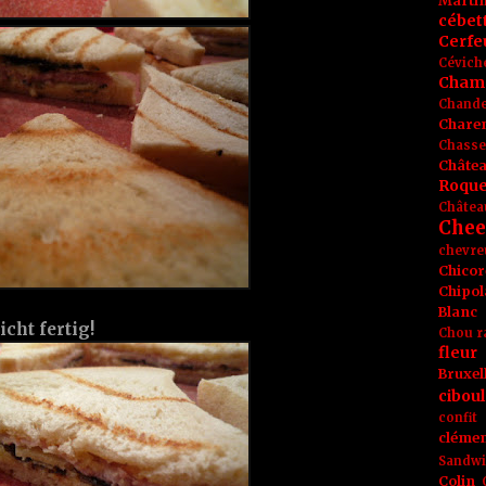
Marti
cébet
Cerfeu
Cévich
Cham
Chande
Chare
Chasse
Châte
Roque
Châtea
Chee
chevre
Chicor
Chipol
Blanc
cht fertig!
Chou r
fleur
Bruxel
ciboul
confit
clémen
Sandw
Colin