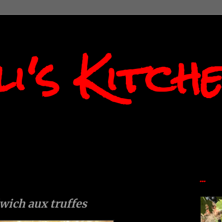
i's Kitch
...
wich aux truffes