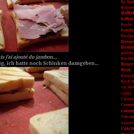
Bo-Bu
Bohnen
Boll
Bolli
Books
boudin
Boulan
Bouqu
Brand
puddin
s j'ai ajouté du jambon....
Brickbl
g, ich hatte noch Schinken dazugeben...
Brocc
Brot
Brunc
Buch
cacahu
Caille
Calama
Camem
canne
Caram
Carnev
Casci