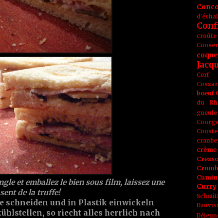
Conc
d'écha
Conf
croûte
Conse
coque
Jacq
Cerf
Cossar
boeuf
du Rh
gueule
Courge
Couste
cranbe
crème 
Cress
Crumb
Cumin
ngle et emballez le bien sous film, laissez une
Curry
sent de la truffe!
Schmit
e schneiden und in Plastik einwickeln
Dauvis
hlstellen, so riecht alles herrlich nach
Déjeun