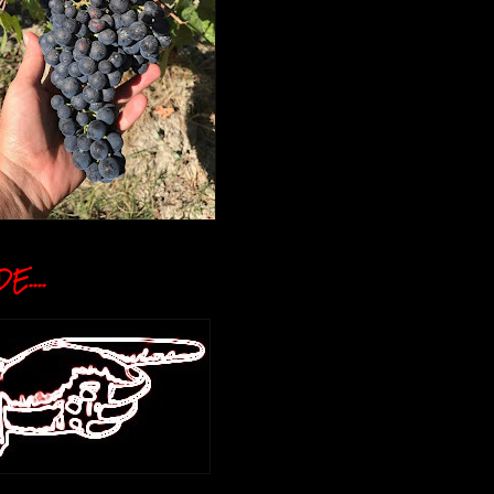
E....