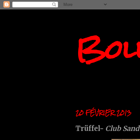
Boll
20 FÉVRIER 2013
Trüffel-
Club Sand