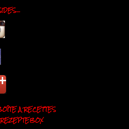
DES....
BOÎTE A RECETTES
 REZEPTEBOX