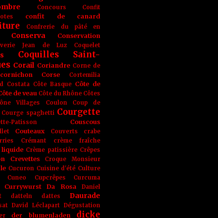
ombre
Concours
Confit
confit de canard
lotes
iture
Confrerie du pâté en
Conserva
Conservation
rverie Jean de Luz
Coquelet
Coquilles Saint-
s
ues
Corail
Coriandre
Corne de
cornichon
Corse
Cortemilia
Côte de
d
Costata
Côte Basque
Côte de veau
Côte du Rhône
Côtes
ône Villages
Coulon
Coup de
Courgette
Courge spaghetti
Couscous
tte-Patisson
Couteaux
llet
Couverts
crabe
rries
Crémant
crème fraîche
liquide
Crème patissière
Crêpes
on
Crevettes
Croque Monsieur
le
Cucuron
Cuisine d'été
Culture
Cuneo
Cupcrêpes
Curcuma
Currywurst
Da Rosa
Daniel
Daurade
t
datteln
dattes
sat
David Léclapart
Dégustation
dicke
der blumenladen
er