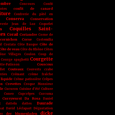
ombre
Concours
Confit
confit de canard
lotes
iture
Confrerie du pâté en
Conserva
Conservation
rverie Jean de Luz
Coquelet
Coquilles Saint-
s
ues
Corail
Coriandre
Corne de
cornichon
Corse
Cortemilia
Côte de
d
Costata
Côte Basque
Côte de veau
Côte du Rhône
Côtes
ône Villages
Coulon
Coup de
Courgette
Courge spaghetti
Couscous
tte-Patisson
Couteaux
llet
Couverts
crabe
rries
Crémant
crème fraîche
liquide
Crème patissière
Crêpes
on
Crevettes
Croque Monsieur
le
Cucuron
Cuisine d'été
Culture
Cuneo
Cupcrêpes
Curcuma
Currywurst
Da Rosa
Daniel
Daurade
t
datteln
dattes
sat
David Léclapart
Dégustation
dicke
der blumenladen
er