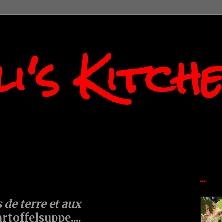
i's Kitch
...
de terre et aux
artoffelsuppe....