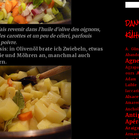
DANS
 fais revenir dans l'huile d'olive des oignons,
KÜH
es carottes et un peu de céleri, parfouis
e poivre.
is: in Olivenöl brate ich Zwiebeln, etwas
A. Gü
erie und Möhren an, manchmal auch
Aband
Agne
rn.
Agrapa
A
ours
Adam
Laible
Iaccar
Alsace
Amare
Anchoï
Anti
Apér
Araig
Arma