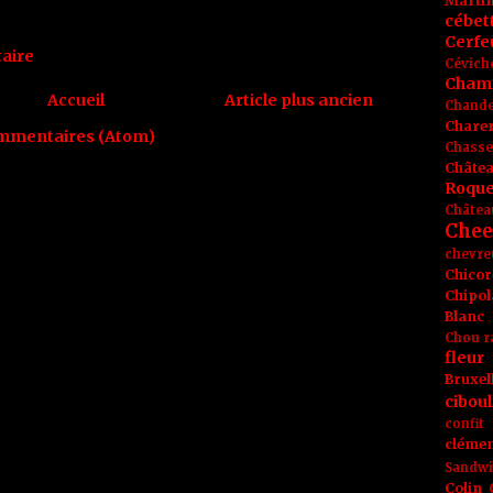
Marti
0
cébet
Cerfeu
aire
Cévich
Cham
Accueil
Article plus ancien
Chande
Chare
ommentaires (Atom)
Chasse
Châte
Roque
Châtea
Chee
chevre
Chicor
Chipol
Blanc
Chou r
fleur
Bruxel
ciboul
confit
clémen
Sandw
Colin