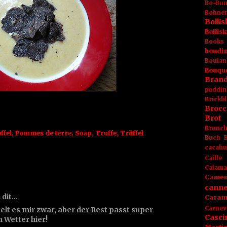
Bo-Bu
Bohnen
Boll
Bolli
Books
boudin
Boulan
Bouqu
Brand
puddin
Brickbl
Brocc
Brot
Brunc
ffel
,
Pommes de terre
,
Soap
,
Truffe
,
Trüffel
Buch
cacahu
Caille
Calama
Camem
canne
 dit…
Caram
Carnev
lt es mir zwar, aber der Rest passt super
Casci
 Wetter hier!