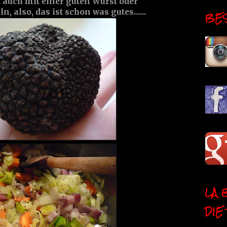
t auch mit einer guten Wurst oder
, also, das ist schon was gutes......
BESI
LA 
DIE