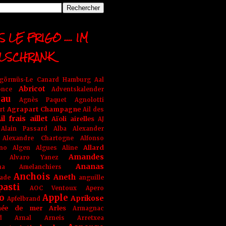
 LE FRIGO .... IM
LSCHRANK
ngörmüs-Le Canard Hamburg
Aal
Abricot
once
Adventskalender
au
Agnès Paquet
Agnolotti
Agrapart Champagne
rt
Ail des
il frais
aillet
Aïoli
airelles
AJ
Alain Passard
Alba
Alexander
Alexandre Chartogne
Alfonso
Allard
ino
Algen
Algues
Aline
Amandes
Alvaro Yanez
Ananas
na
Amelanchiers
Anchois
Aneth
ade
anguille
pasti
AOC Ventoux
Apero
o
Apple
Aprikose
Apfelbrand
née de mer
Arles
Armagnac
nd Arnal
Arneis
Arretxea