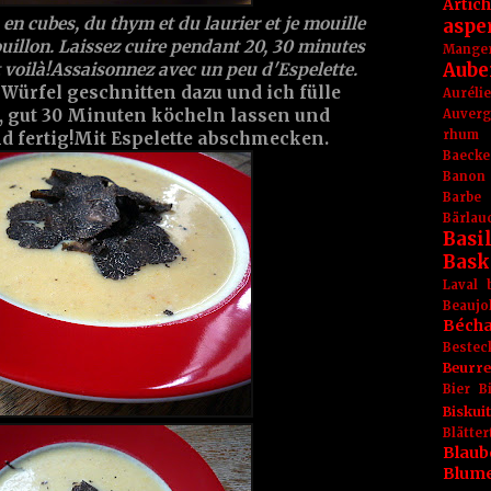
Artic
s en cubes, du thym et du laurier et je mouille
aspe
uillon. Laissez cuire pendant 20, 30 minutes
Mange
Aube
et voilà!Assaisonnez avec un peu d'Espelette.
 Würfel geschnitten dazu und ich fülle
Aurél
f, gut 30 Minuten köcheln lassen und
Auver
rhum
d fertig!Mit Espelette abschmecken.
Baecke
Banon
Barbe
Bärlau
Basil
Bask
Laval
Beaujo
Béch
Bestec
Beurr
Bier
B
Biskuit
Blät
Blaub
Blum