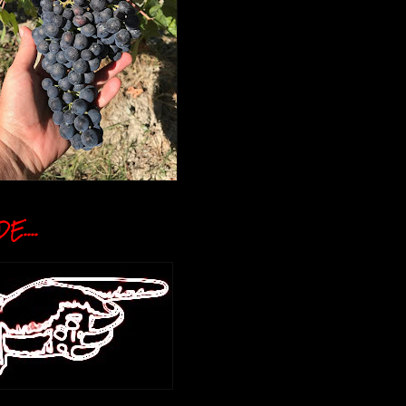
E....