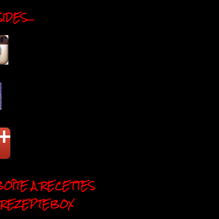
DES....
BOÎTE A RECETTES
 REZEPTEBOX