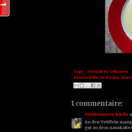
Copy - (w)right by
Unknown
Dans la boîte, in der Box:
Karto
1 commentaire:
Deichrunners Küche
a
An den Trüffeln mange
gut zu dem nasskalten