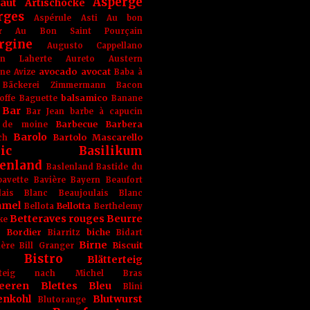
Asperge
haut
Artischocke
rges
Aspérule
Asti
Au bon
r
Au Bon Saint Pourçain
rgine
Augusto Cappellano
ien Laherte
Aureto
Austern
avocado
avocat
gne
Avize
Baba à
Bäckerei Zimmermann
Bacon
balsamico
offe
Baguette
Banane
Bar
Bar Jean
barbe à capucin
Barbecue
Barbera
 de moine
Barolo
Bartolo Mascarello
ch
ic
Basilikum
enland
Baslenland
Bastide du
bavette
Bavière
Bayern
Beaufort
lais Blanc
Beaujoulais Blanc
amel
Bellotta
Bellota
Berthelemy
Betteraves rouges
Beurre
ke
e Bordier
biche
Biarritz
Bidart
Birne
Biscuit
ière
Bill Granger
Bistro
Blätterteig
terteig nach Michel Bras
eeren
Blettes
Bleu
Blini
enkohl
Blutwurst
Blutorange