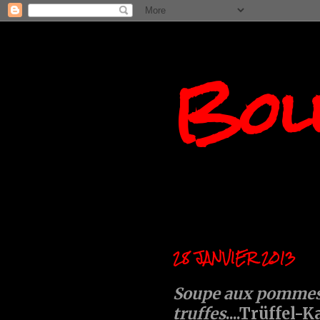
Boll
28 JANVIER 2013
Soupe aux pommes 
truffes
....Trüffel-K