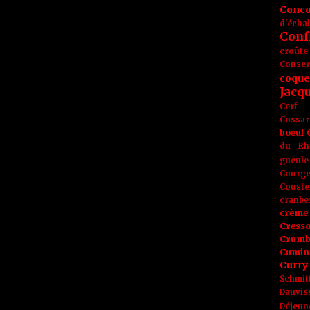
Conc
d'écha
Conf
croûte
Conse
coque
Jacq
Cerf
Cossar
boeuf
du Rh
gueule
Courge
Couste
cranbe
crème 
Cress
Crumb
Cumin
Curry
Schmit
Dauvis
Déjeun