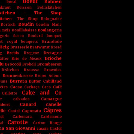
Boeuf
Bohnen
n
bocal
kraut
Boisson
Bolliskitchen
iskitchen - The Shop
skitchen- The Shop
Bolognaise
Boudin
Bortsch
boudin blanc
 noir
Boulangerie
Bouillabaisse
gerie Secco
Boulard
bouquet
et royal
Brandade
bouquets
teig
Brasserie
Bratwurst
Bread
Brebis
Bretagne
g
Bregenz
Brioche
ätter
Brie de Meaux
iu
Broccoli
Brombeeren
Brokoli
Brötchen
Brousse
Brownies
Brunnenkresse
h
Bruno Adonis
Burrata
Butter
Cabillaud
Buns
Cacao
Café
ètes
Cachaça
Caco
Cake and Co
Caillette
Camargue
r
calvados
Canard
canelle
bert
Câpres
lle
Caponata
Cantal
el
Carbonara
Cardamone
Carotte
al
Carton Rouge
na San Giovanni
cassis
Castel