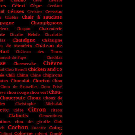
no
Castino
cave
caviste
tes
Céleri
Cèpe
Cerdant
il
Cérises
Cervelas
Cérisier
Chair à saucisse
e
Chablis
pagne
Champignons
Charcuterie
leur
Chapon
nte
Charlie Hebdo
Charlotte
Chataîgne
Châtaigne
las
Château de
au de Montfrin
fort
Château des Tours
uneuf-du-Pape
Cheddar
se
Chèvre
Cheesecake
Chicken and Co
uil
Chez Benoît
ée
Chili
China
Chipirons
Chine
Chocolat
Chorizo
atas
Chou
Chou de Bruxelles
Chou Frisé
Chou-
chou rouge
chou vert
ave
Choucroute
Choux
Choux de
les
Christophe Michalak
Citron
ette
Cidre
citron
Clafoutis
Clementinen
tines
clou de girofle
Club
Cochon
Coing
ich
Cocotte
Cologne
Comté
Colinot
colvert