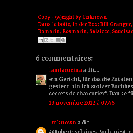
Copy - (w)right by
Unknown
Dans la boîte, in der Box:
Bill Granger
,
Romarin
,
Rosmarin
,
Salsicce
,
Sauciss
6 commentaires:
lamiacucina
a dit…
ein Gericht, für das die Zutaten
gestern bin ich stolzer Buchbe
secrets de charcutier". Danke fü
13 novembre 2012 à 07:48
Unknown
a dit…
@Robert: schönes Buch, n'est-c