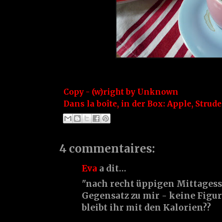
Copy - (w)right by
Unknown
Dans la boîte, in der Box:
Apple
,
Strude
4 commentaires:
Eva
a dit…
"nach recht üppigen Mittagessen
Gegensatz zu mir - keine Figu
bleibt ihr mit den Kalorien??