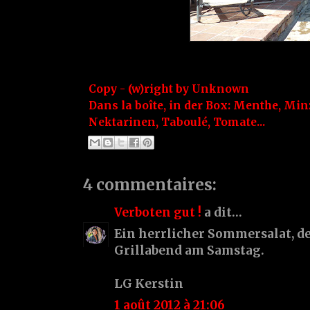
Copy - (w)right by
Unknown
Dans la boîte, in der Box:
Menthe
,
Min
Nektarinen
,
Taboulé
,
Tomate...
4 commentaires:
Verboten gut !
a dit…
Ein herrlicher Sommersalat, d
Grillabend am Samstag.
LG Kerstin
1 août 2012 à 21:06