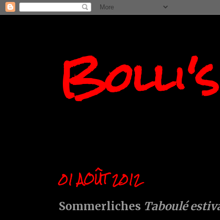
Bolli'
01 AOÛT 2012
Sommerliches
Taboulé estiv