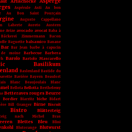
Asperge
haut
Artischocke
rges
Aspérule
Asti
Au bon
r
Au Bon Saint Pourçain
rgine
Augusto Cappellano
ien Laherte
Aureto
Austern
avocado
avocat
gne
Avize
Baba à
Bäckerei Zimmermann
Bacon
balsamico
offe
Baguette
Banane
Bar
Bar Jean
barbe à capucin
Barbecue
Barbera
 de moine
Barolo
Bartolo Mascarello
ch
ic
Basilikum
enland
Baslenland
Bastide du
bavette
Bavière
Bayern
Beaufort
lais Blanc
Beaujoulais Blanc
amel
Bellotta
Bellota
Berthelemy
Betteraves rouges
Beurre
ke
e Bordier
biche
Biarritz
Bidart
Birne
Biscuit
ière
Bill Granger
Bistro
Blätterteig
terteig nach Michel Bras
eeren
Blettes
Bleu
Blini
enkohl
Blutwurst
Blutorange