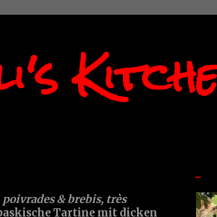
i's Kitch
...
 poivrades & brebis, très
baskische Tartine mit dicken