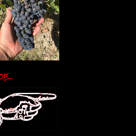
E....