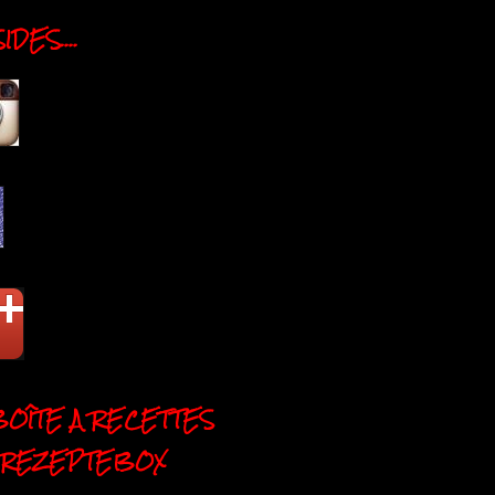
DES....
BOÎTE A RECETTES
 REZEPTEBOX