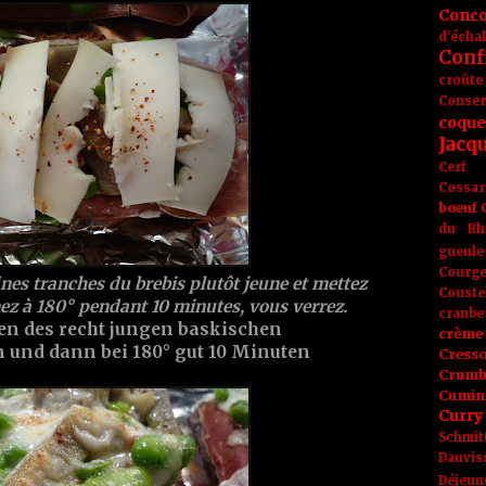
Conc
d'écha
Conf
croûte
Conse
coque
Jacq
Cerf
Cossar
boeuf
du Rh
gueule
Courge
ines tranches du brebis plutôt jeune et mettez
Couste
rnez à 180° pendant 10 minutes, vous verrez.
cranbe
en des recht jungen baskischen
crème 
 und dann bei 180° gut 10 Minuten
Cress
Crumb
Cumin
Curry
Schmit
Dauvis
Déjeun