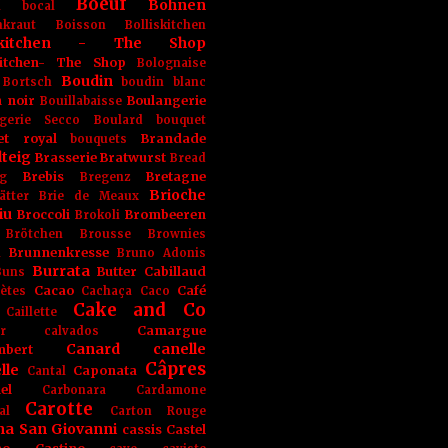
Boeuf
Bohnen
n
bocal
kraut
Boisson
Bolliskitchen
iskitchen - The Shop
skitchen- The Shop
Bolognaise
Boudin
Bortsch
boudin blanc
 noir
Boulangerie
Bouillabaisse
gerie Secco
Boulard
bouquet
et royal
Brandade
bouquets
teig
Brasserie
Bratwurst
Bread
Brebis
Bretagne
g
Bregenz
Brioche
ätter
Brie de Meaux
iu
Broccoli
Brombeeren
Brokoli
Brötchen
Brousse
Brownies
Brunnenkresse
h
Bruno Adonis
Burrata
Butter
Cabillaud
Buns
Cacao
Café
ètes
Cachaça
Caco
Cake and Co
Caillette
Camargue
r
calvados
Canard
canelle
bert
Câpres
lle
Caponata
Cantal
el
Carbonara
Cardamone
Carotte
al
Carton Rouge
na San Giovanni
cassis
Castel