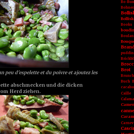
Bo-Bu
Bohnen
Boll
Bolli
Books
boudin
Boulan
Bouqu
Brand
puddin
Brickbl
Brocc
Brot
 peu d'espelette et du poivre et ajoutez les
Brunc
Buch
lette abschmecken und die dicken
cacahu
om Herd ziehen.
Caille
Calama
Camem
canne
Caram
Carnev
Casci