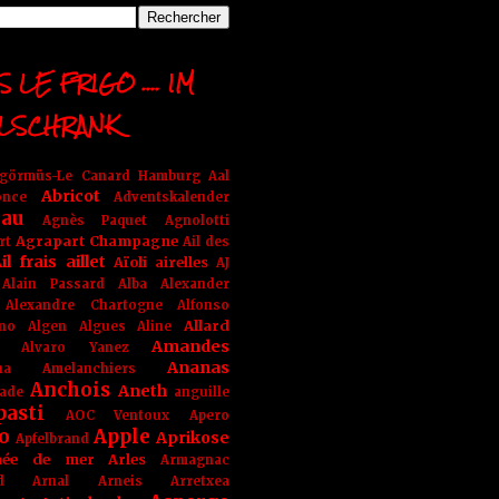
 LE FRIGO .... IM
LSCHRANK
ngörmüs-Le Canard Hamburg
Aal
Abricot
once
Adventskalender
au
Agnès Paquet
Agnolotti
Agrapart Champagne
rt
Ail des
il frais
aillet
Aïoli
airelles
AJ
Alain Passard
Alba
Alexander
Alexandre Chartogne
Alfonso
Allard
ino
Algen
Algues
Aline
Amandes
Alvaro Yanez
Ananas
na
Amelanchiers
Anchois
Aneth
ade
anguille
pasti
AOC Ventoux
Apero
o
Apple
Aprikose
Apfelbrand
née de mer
Arles
Armagnac
nd Arnal
Arneis
Arretxea