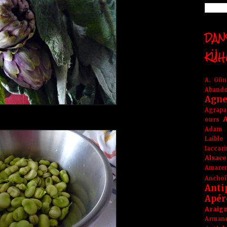
DANS
KÜH
A. Gü
Aband
Agne
Agrapa
A
ours
Adam
Laible
Iaccar
Alsace
Amare
Anchoï
Anti
Apér
Araig
Arma