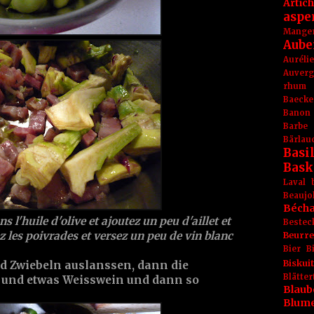
Artic
aspe
Mange
Aube
Aurél
Auver
rhum
Baecke
Banon
Barbe
Bärlau
Basil
Bask
Laval
Beaujo
Béch
s l'huile d'olive et ajoutez un peu d'aillet et
Bestec
z les poivrades et versez un peu de vin blanc
Beurr
Bier
B
Biskuit
nd Zwiebeln auslanssen, dann die
Blät
 und etwas Weisswein und dann so
Blaub
Blum