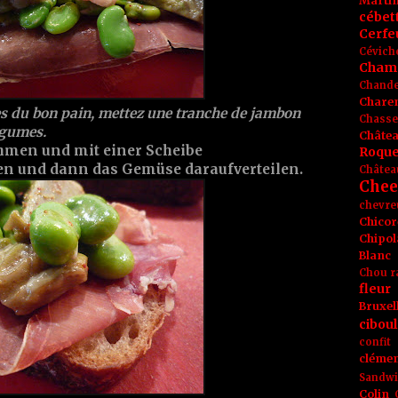
Marti
cébet
Cerfeu
Cévich
Cham
Chande
Chare
s du bon pain, mettez une tranche de jambon
Chasse
égumes.
Châte
hmen und mit einer Scheibe
Roque
n und dann das Gemüse daraufverteilen.
Châtea
Chee
chevre
Chicor
Chipol
Blanc
Chou r
fleur
Bruxel
ciboul
confit
clémen
Sandw
Colin