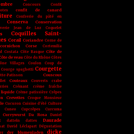
ombre
Concours
Confit
confit de canard
lotes
iture
Confrerie du pâté en
Conserva
Conservation
rverie Jean de Luz
Coquelet
Coquilles Saint-
s
ues
Corail
Coriandre
Corne de
cornichon
Corse
Cortemilia
Côte de
d
Costata
Côte Basque
Côte de veau
Côte du Rhône
Côtes
ône Villages
Coulon
Coup de
Courgette
Courge spaghetti
Couscous
tte-Patisson
Couteaux
llet
Couverts
crabe
rries
Crémant
crème fraîche
liquide
Crème patissière
Crêpes
on
Crevettes
Croque Monsieur
le
Cucuron
Cuisine d'été
Culture
Cuneo
Cupcrêpes
Curcuma
Currywurst
Da Rosa
Daniel
Daurade
t
datteln
dattes
sat
David Léclapart
Dégustation
dicke
der blumenladen
er