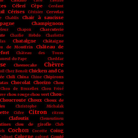
no
Castino
cave
caviste
tes
Céleri
Cèpe
Cerdant
il
Cérises
Cervelas
Cérisier
Chair à saucisse
e
Chablis
pagne
Champignons
Charcuterie
leur
Chapon
nte
Charlie Hebdo
Charlotte
Chataîgne
Châtaigne
las
Château de
au de Montfrin
fort
Château des Tours
uneuf-du-Pape
Cheddar
se
Chèvre
Cheesecake
Chicken and Co
uil
Chez Benoît
ée
Chili
China
Chipirons
Chine
Chocolat
Chorizo
atas
Chou
Chou de Bruxelles
Chou Frisé
Chou-
chou rouge
chou vert
ave
Choucroute
Choux
Choux de
les
Christophe Michalak
Citron
ette
Cidre
citron
Clafoutis
Clementinen
tines
clou de girofle
Club
Cochon
Coing
ich
Cocotte
Cologne
Comté
Colinot
colvert