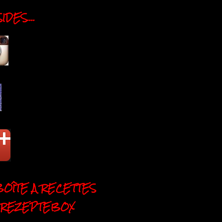
DES....
BOÎTE A RECETTES
 REZEPTEBOX