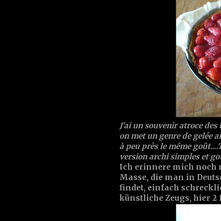
J'ai un souvenir atroce des
on met un genre de gelée ar
à peu près le même goût...
version archi simples et go
Ich erinnere mich noch 
Masse, die man in Deut
findet, einfach schreckli
künstliche Zeugs, hier 2 