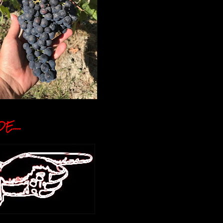
E....