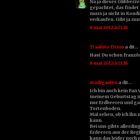
Na ja dieses Glibberze
gepachtet, das findet
muss ja nicht in Kond
verkaufen. Gibt ja zu
8 mai 2012 à 11:16
Ti saluto Ticino
a dit…
Hast Du schon französ
8 mai 2012 à 11:16
stadtgarten
a dit…
Ich bin auch kein Fa
meinem Geburtstag i
nur Erdbeeren und ga
Tortenboden.
Mal sehen, ob ich ihn
kann.
Bei uns gibts allerdi
Erdeeren aus der Reg
kann das leider noch 