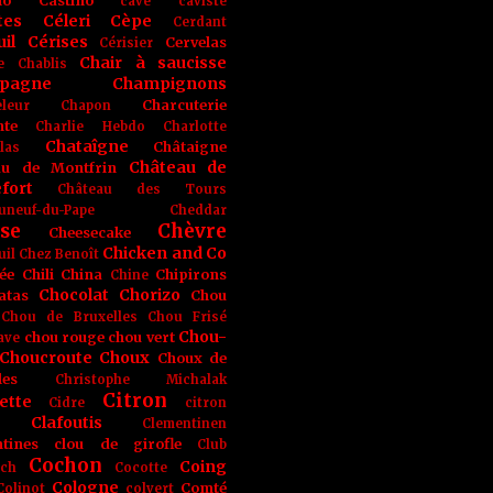
no
Castino
cave
caviste
tes
Céleri
Cèpe
Cerdant
il
Cérises
Cervelas
Cérisier
Chair à saucisse
e
Chablis
pagne
Champignons
Charcuterie
leur
Chapon
nte
Charlie Hebdo
Charlotte
Chataîgne
Châtaigne
las
Château de
au de Montfrin
fort
Château des Tours
uneuf-du-Pape
Cheddar
se
Chèvre
Cheesecake
Chicken and Co
uil
Chez Benoît
ée
Chili
China
Chipirons
Chine
Chocolat
Chorizo
atas
Chou
Chou de Bruxelles
Chou Frisé
Chou-
chou rouge
chou vert
ave
Choucroute
Choux
Choux de
les
Christophe Michalak
Citron
ette
Cidre
citron
Clafoutis
Clementinen
tines
clou de girofle
Club
Cochon
Coing
ich
Cocotte
Cologne
Comté
Colinot
colvert