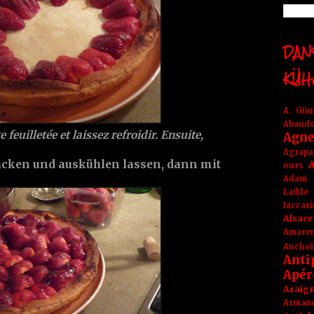
DANS
KÜH
A. Gü
Aband
 feuilletée et laissez refroidir. Ensuite,
Agne
Agrapa
backen und auskühlen lassen, dann mit
A
ours
Adam
Laible
Iaccar
Alsace
Amare
Anchoï
Anti
Apér
Araig
Arma