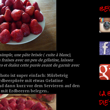
BESI
simple, une pâte brisée ( cuite à blanc),
s fraises avec un peu de gélatine, laissez
o et étalez cette purée avant de garnir avec
Photo ist super einfach: Mürbeteig
rdbeerpürée mit etwas Gelatine
und dann kurz vor dem Servieren auf den
LA 
 mit Erdbeeren belegen..
DIE