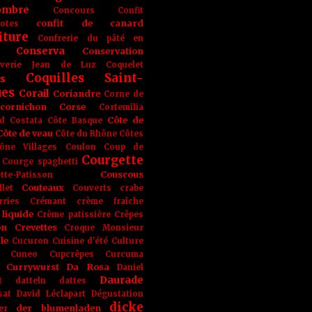
ombre
Concours
Confit
confit de canard
lotes
iture
Confrerie du pâté en
Conserva
Conservation
rverie Jean de Luz
Coquelet
Coquilles Saint-
s
ues
Corail
Coriandre
Corne de
cornichon
Corse
Cortemilia
Côte de
d
Costata
Côte Basque
Côte de veau
Côte du Rhône
Côtes
ône Villages
Coulon
Coup de
Courgette
Courge spaghetti
Couscous
tte-Patisson
Couteaux
llet
Couverts
crabe
rries
Crémant
crème fraîche
liquide
Crème patissière
Crêpes
on
Crevettes
Croque Monsieur
le
Cucuron
Cuisine d'été
Culture
Cuneo
Cupcrêpes
Curcuma
Currywurst
Da Rosa
Daniel
Daurade
t
datteln
dattes
sat
David Léclapart
Dégustation
dicke
der blumenladen
er