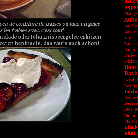
Artic
aspe
Mange
Aube
 peu de confiture de fraises ou bien un gelée
Aurél
 les fraises avec, c'est tout!
Auver
elade oder Johannisbeergelee erhitzen
rhum
eeren bepinseln, das war's auch schon!
Baecke
Banon
Barbe
Bärlau
Basil
Bask
Laval
Beaujo
Béch
Bestec
Beurr
Bier
B
Biskuit
Blät
Blaub
Blum