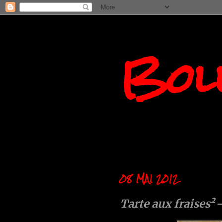
Boll
08 MAI 2012
Tarte aux fraises²
-