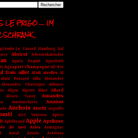
 LE FRIGO .... IM
LSCHRANK
ngörmüs-Le Canard Hamburg
Aal
Abricot
once
Adventskalender
au
Agnès Paquet
Agnolotti
Agrapart Champagne
rt
Ail des
il frais
aillet
Aïoli
airelles
AJ
Alain Passard
Alba
Alexander
Alexandre Chartogne
Alfonso
Allard
ino
Algen
Algues
Aline
Amandes
Alvaro Yanez
Ananas
na
Amelanchiers
Anchois
Aneth
ade
anguille
pasti
AOC Ventoux
Apero
o
Apple
Aprikose
Apfelbrand
née de mer
Arles
Armagnac
nd Arnal
Arneis
Arretxea