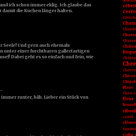
Marti
and ich schon immer eklig. Ich glaube das
cébet
 damit die Kuchen länger halten.
Cerfeu
Cévich
Cham
Chande
Chare
Chasse
er Seele! Und gern auch ehemals
Châte
n unter einer furchtbaren gallertartigen
Roque
sel! Dabei geht es so einfach und fein, wie
Châtea
Chee
chevre
Chicor
Chipol
Blanc
t…
Chou r
 immer runter, bäh. Lieber ein Stück von
fleur
Bruxel
ciboul
confit
clémen
Sandw
Colin