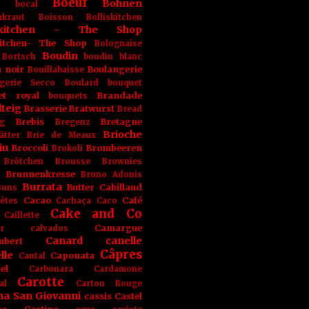
Boeuf
Bohnen
n
bocal
kraut
Boisson
Bolliskitchen
iskitchen - The Shop
skitchen- The Shop
Bolognaise
Boudin
Bortsch
boudin blanc
 noir
Boulangerie
Bouillabaisse
gerie Secco
Boulard
bouquet
et royal
Brandade
bouquets
teig
Brasserie
Bratwurst
Bread
Brebis
Bretagne
g
Bregenz
Brioche
ätter
Brie de Meaux
iu
Broccoli
Brombeeren
Brokoli
Brötchen
Brousse
Brownies
Brunnenkresse
h
Bruno Adonis
Burrata
Butter
Cabillaud
Buns
Cacao
Café
ètes
Cachaça
Caco
Cake and Co
Caillette
Camargue
r
calvados
Canard
canelle
bert
Câpres
lle
Caponata
Cantal
el
Carbonara
Cardamone
Carotte
al
Carton Rouge
na San Giovanni
cassis
Castel