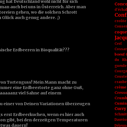
ug hat Deutschland wohl nicht für sich
Conc
 man auch bei uns in Österreich. Aber man
d'écha
itoreien gehen, wo die solchen Schrott
Conf
m Glück auch genug andere. ;)
croûte
Conse
coque
Jacq
Cerf
Cossar
ische Erdbeeren in Bioqualität???
boeuf
du Rh
gueule
Courge
Couste
n von Tortenguss! Mein Mann macht zu
cranbe
mmer eine Erdbeertorte ganz ohne Guß,
crème 
aaaaanz viel Sahne auf einem
Cress
Crumb
 zu einer von Deinen Variationen überzeugen
Cumin
Curry
ngs erst Erdbeerkuchen, wenn es hier auch
Schmit
ion gibt, bei den derzeitgen Temperaturen
Dauvis
etwas dauern!
Déjeun