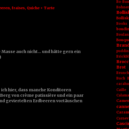
Bo-Bu
Bohnen
eeren
,
fraises
,
Quiche + Tarte
Boll
Bolli
Books
boudin
Boulan
Bouqu
Brand
 Masse auch nicht... und hätte gern ein
puddin
)
Brickbl
Brocc
Brot
Brunc
Buch
cacahu
 ich hier, dass manche Konditoren
Caille
 Berg von crème patissière und ein paar
Calama
und geviertelten Erdbeeren vortäuschen
Camem
canne
Caram
Carnev
Casci