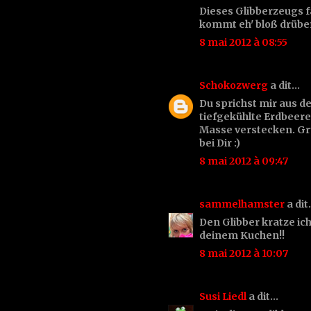
Dieses Glibberzeugs f
kommt eh' bloß drüber
8 mai 2012 à 08:55
Schokozwerg
a dit…
Du sprichst mir aus d
tiefgekühlte Erdbeere
Masse verstecken. Gru
bei Dir :)
8 mai 2012 à 09:47
sammelhamster
a di
Den Glibber kratze ich
deinem Kuchen!!
8 mai 2012 à 10:07
Susi Liedl
a dit…