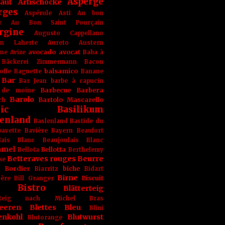
Asperge
haut
Artischocke
rges
Aspérule
Asti
Au bon
r
Au Bon Saint Pourçain
rgine
Augusto Cappellano
ien Laherte
Aureto
Austern
avocado
avocat
gne
Avize
Baba à
Bäckerei Zimmermann
Bacon
balsamico
offe
Baguette
Banane
Bar
Bar Jean
barbe à capucin
Barbecue
Barbera
 de moine
Barolo
Bartolo Mascarello
ch
ic
Basilikum
enland
Baslenland
Bastide du
bavette
Bavière
Bayern
Beaufort
lais Blanc
Beaujoulais Blanc
amel
Bellotta
Bellota
Berthelemy
Betteraves rouges
Beurre
ke
e Bordier
biche
Biarritz
Bidart
Birne
Biscuit
ière
Bill Granger
Bistro
Blätterteig
terteig nach Michel Bras
eeren
Blettes
Bleu
Blini
enkohl
Blutwurst
Blutorange