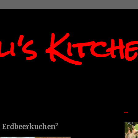
i's Kitch
...
 Erdbeerkuchen²