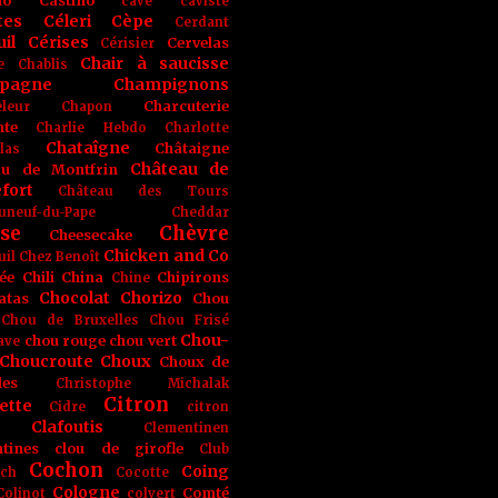
no
Castino
cave
caviste
tes
Céleri
Cèpe
Cerdant
il
Cérises
Cervelas
Cérisier
Chair à saucisse
e
Chablis
pagne
Champignons
Charcuterie
leur
Chapon
nte
Charlie Hebdo
Charlotte
Chataîgne
Châtaigne
las
Château de
au de Montfrin
fort
Château des Tours
uneuf-du-Pape
Cheddar
se
Chèvre
Cheesecake
Chicken and Co
uil
Chez Benoît
ée
Chili
China
Chipirons
Chine
Chocolat
Chorizo
atas
Chou
Chou de Bruxelles
Chou Frisé
Chou-
chou rouge
chou vert
ave
Choucroute
Choux
Choux de
les
Christophe Michalak
Citron
ette
Cidre
citron
Clafoutis
Clementinen
tines
clou de girofle
Club
Cochon
Coing
ich
Cocotte
Cologne
Comté
Colinot
colvert