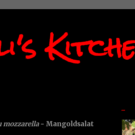
i's Kitch
...
u mozzarella
- Mangoldsalat