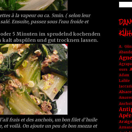
lettes à la vapeur ou ca. 5min. ( selon leur
DANS
 salé. Ensuite, passez sous l'eau froide et
KÜH
oder 5 Minuten im sprudelnd kochenden
 kalt abspülen und gut trocknen lassen.
A. Gü
Aband
Agne
Agrapa
A
ours
Adam
Laible
Iaccar
Alsace
Amare
Anchoï
Anti
Apér
'ail frais et des anchois, un bon filet d'huile
Araig
re, et voilà. On ajoute un peu de bon mozza et
Arma