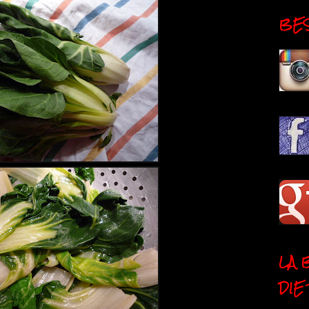
BESI
LA 
DIE