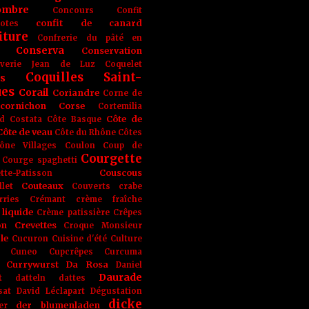
ombre
Concours
Confit
confit de canard
lotes
iture
Confrerie du pâté en
Conserva
Conservation
rverie Jean de Luz
Coquelet
Coquilles Saint-
s
ues
Corail
Coriandre
Corne de
cornichon
Corse
Cortemilia
Côte de
d
Costata
Côte Basque
Côte de veau
Côte du Rhône
Côtes
ône Villages
Coulon
Coup de
Courgette
Courge spaghetti
Couscous
tte-Patisson
Couteaux
llet
Couverts
crabe
rries
Crémant
crème fraîche
liquide
Crème patissière
Crêpes
on
Crevettes
Croque Monsieur
le
Cucuron
Cuisine d'été
Culture
Cuneo
Cupcrêpes
Curcuma
Currywurst
Da Rosa
Daniel
Daurade
t
datteln
dattes
sat
David Léclapart
Dégustation
dicke
der blumenladen
er