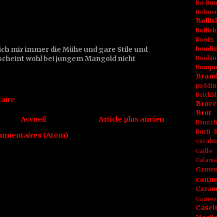
Bo-Bu
Bohnen
Boll
Bolli
Books
ch mir immer die Mühe und gare Stile und
boudin
 scheint wohl bei jungem Mangold nicht
Boulan
Bouqu
Brand
puddin
Brickbl
aire
Brocc
Brot
Accueil
Article plus ancien
Brunc
Buch
ommentaires (Atom)
cacahu
Caille
Calama
Camem
canne
Caram
Carnev
Casci