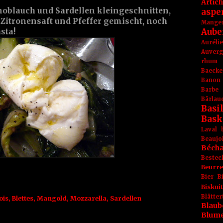
Artic
oblauch und Sardellen kleingeschnitten,
aspe
 Zitronensaft und Pfeffer gemischt, noch
Mange
Aube
sta!
Aurél
Auver
rhum
Baecke
Banon
Barbe
Bärlau
Basil
Bask
Laval
Beaujo
Béch
Bestec
Beurr
Bier
B
Biskuit
Blät
ois
,
Blettes
,
Mangold
,
Mozzarella
,
Sardellen
Blaub
Blum