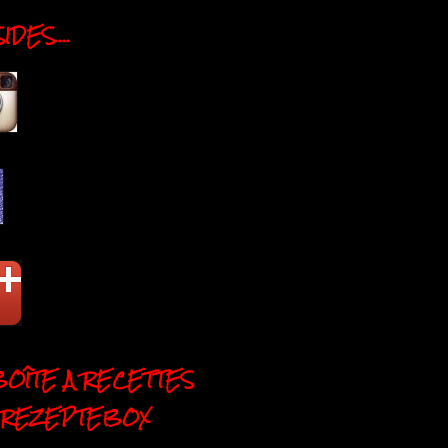
DES....
BOÎTE A RECETTES
 REZEPTEBOX