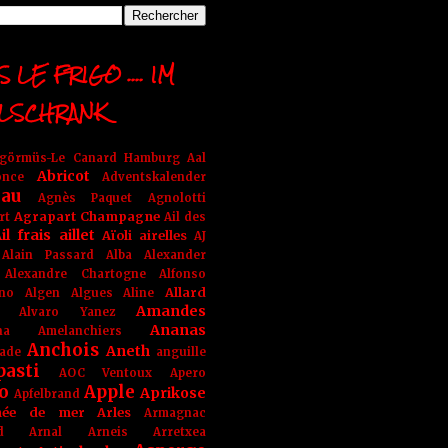
 LE FRIGO .... IM
LSCHRANK
ngörmüs-Le Canard Hamburg
Aal
Abricot
once
Adventskalender
au
Agnès Paquet
Agnolotti
Agrapart Champagne
rt
Ail des
il frais
aillet
Aïoli
airelles
AJ
Alain Passard
Alba
Alexander
Alexandre Chartogne
Alfonso
Allard
ino
Algen
Algues
Aline
Amandes
Alvaro Yanez
Ananas
na
Amelanchiers
Anchois
Aneth
ade
anguille
pasti
AOC Ventoux
Apero
o
Apple
Aprikose
Apfelbrand
née de mer
Arles
Armagnac
nd Arnal
Arneis
Arretxea