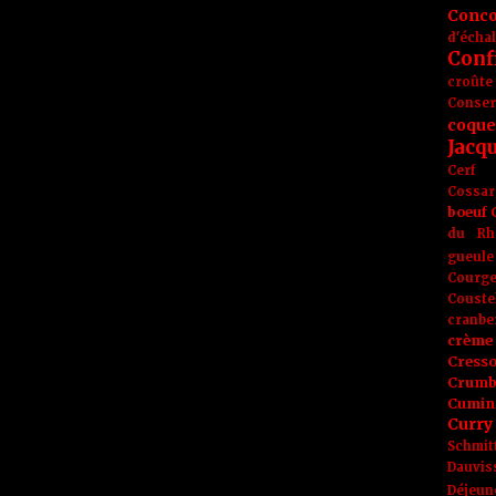
Conc
d'écha
Conf
croûte
Conse
coque
Jacq
Cerf
Cossar
boeuf
du Rh
gueule
Courge
Couste
cranbe
crème 
Cress
Crumb
Cumin
Curry
Schmit
Dauvis
Déjeun