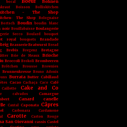
Boeuf
Bohnen
n
bocal
kraut
Boisson
Bolliskitchen
iskitchen - The Shop
skitchen- The Shop
Bolognaise
Boudin
Bortsch
boudin blanc
 noir
Boulangerie
Bouillabaisse
gerie Secco
Boulard
bouquet
et royal
Brandade
bouquets
teig
Brasserie
Bratwurst
Bread
Brebis
Bretagne
g
Bregenz
Brioche
ätter
Brie de Meaux
iu
Broccoli
Brombeeren
Brokoli
Brötchen
Brousse
Brownies
Brunnenkresse
h
Bruno Adonis
Burrata
Butter
Cabillaud
Buns
Cacao
Café
ètes
Cachaça
Caco
Cake and Co
Caillette
Camargue
r
calvados
Canard
canelle
bert
Câpres
lle
Caponata
Cantal
el
Carbonara
Cardamone
Carotte
al
Carton Rouge
na San Giovanni
cassis
Castel