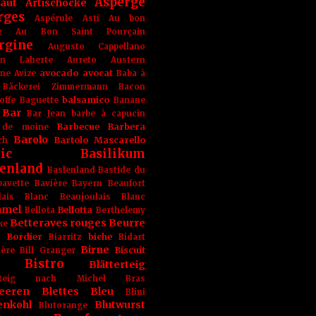
Asperge
haut
Artischocke
rges
Aspérule
Asti
Au bon
r
Au Bon Saint Pourçain
rgine
Augusto Cappellano
ien Laherte
Aureto
Austern
avocado
avocat
gne
Avize
Baba à
Bäckerei Zimmermann
Bacon
balsamico
offe
Baguette
Banane
Bar
Bar Jean
barbe à capucin
Barbecue
Barbera
 de moine
Barolo
Bartolo Mascarello
ch
ic
Basilikum
enland
Baslenland
Bastide du
bavette
Bavière
Bayern
Beaufort
lais Blanc
Beaujoulais Blanc
amel
Bellotta
Bellota
Berthelemy
Betteraves rouges
Beurre
ke
e Bordier
biche
Biarritz
Bidart
Birne
Biscuit
ière
Bill Granger
Bistro
Blätterteig
terteig nach Michel Bras
eeren
Blettes
Bleu
Blini
enkohl
Blutwurst
Blutorange