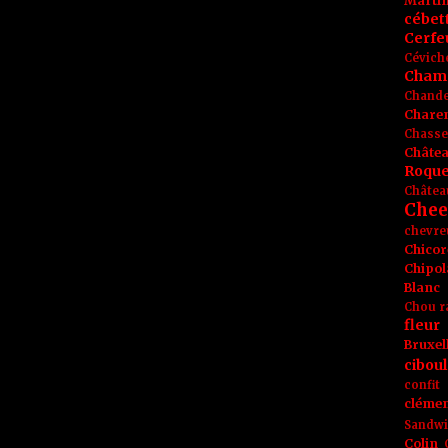
Marti
cébet
Cerfeu
Cévich
Cham
Chande
Chare
Chasse
Châte
Roque
Châtea
Chee
chevre
Chicor
Chipol
Blanc
Chou r
fleur
Bruxel
ciboul
confit
clémen
Sandw
Colin