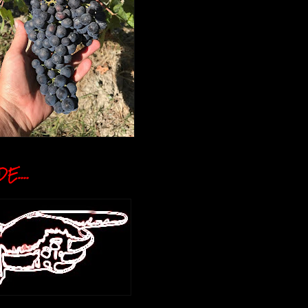
E....