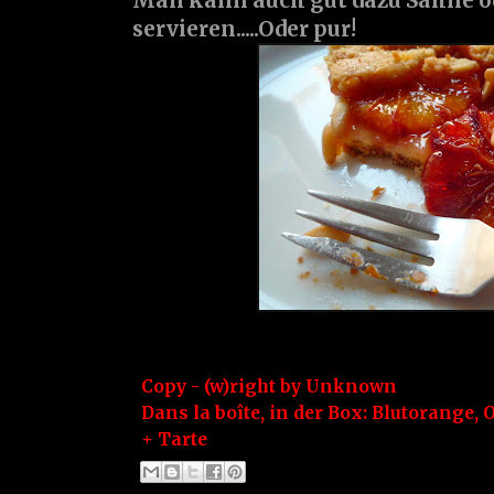
Man kann auch gut dazu Sahne od
servieren.....Oder pur!
Copy - (w)right by
Unknown
Dans la boîte, in der Box:
Blutorange
,
O
+ Tarte