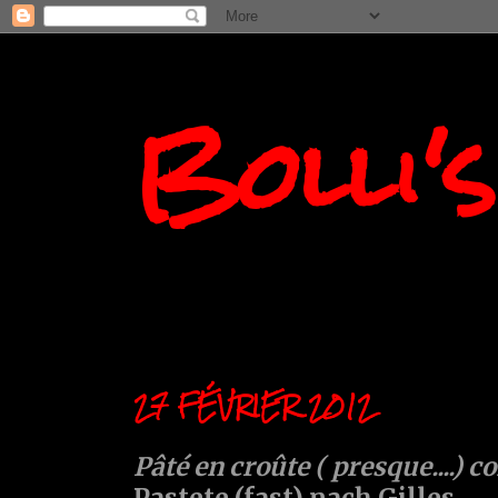
Bolli'
27 FÉVRIER 2012
Pâté en croûte ( presque....) 
Pastete (fast) nach Gilles