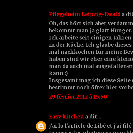
Pflegeheim Leipzig-Ewald
a di
Oh, das hört sich aber verdammt
bekommt man ja glatt Hunger.
Ich arbeite seit einigen Jahre
in der Küche. Ich glaube dieses
mal nachkochen für meine Be
haben sind wir eher eine klein
man da auch mal ausgefallener
kann :)
Insgesamt mag ich diese Seite
bestimmt noch öfter hier vorbe
29 février 2012 à 15:50
Easy kitchen
a dit…
j'ai lu l'article de Libé et j'ai fi
tu verras les photos sur mon blo