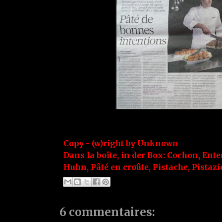
Copy - (w)right by
Unknown
Dans la boîte, in der Box:
Cochon
,
Ente
Huhn
,
Pâté en croûte
,
Pistache
,
Pistazi
6 commentaires: