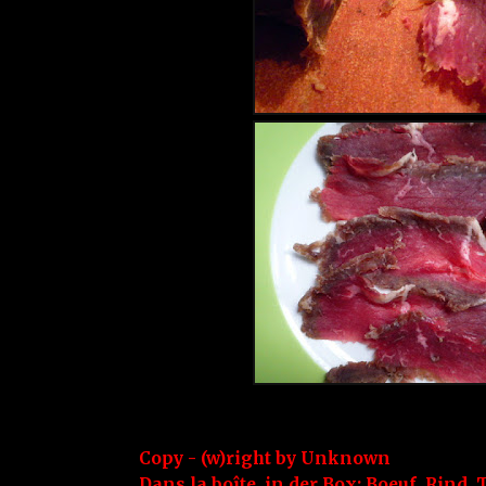
Copy - (w)right by
Unknown
Dans la boîte, in der Box:
Boeuf
,
Rind
,
T