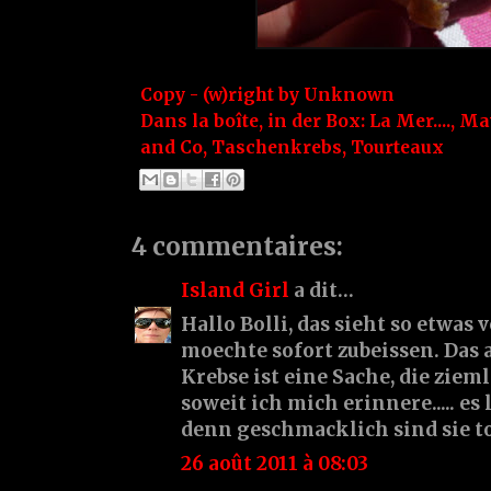
Copy - (w)right by
Unknown
Dans la boîte, in der Box:
La Mer....
,
Ma
and Co
,
Taschenkrebs
,
Tourteaux
4 commentaires:
Island Girl
a dit…
Hallo Bolli, das sieht so etwas
moechte sofort zubeissen. Das 
Krebse ist eine Sache, die ziem
soweit ich mich erinnere..... es
denn geschmacklich sind sie to
26 août 2011 à 08:03