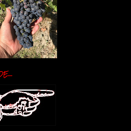
E....