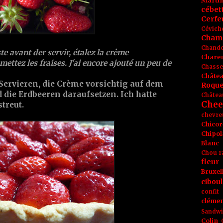
Marti
cébet
Cerfeu
Cévich
Cham
Chande
te avant der servir, étalez la crème
Chare
mettez les fraises. J'ai encore ajouté un peu de
Chasse
Châte
Servieren, die Crème vorsichtig auf dem
Roque
 die Erdbeeren daraufsetzen. Ich hatte
Châtea
Chee
treut.
chevre
Chicor
Chipol
Blanc
Chou r
fleur
Bruxel
ciboul
confit
clémen
Sandw
Colin