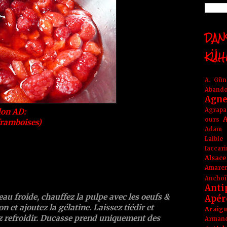
DANS
KÜH
A. Gü
Aband
Agne
Agrapa
lon AD:
A
ours
framboises)
Adam
Laible
Iaccar
Alsace
Amare
Anchoï
Anti
eau froide, chauffez la pulpe avec les oeufs &
Apér
on et ajoutez la gélatine. Laissez tiédir et
Araig
ez refroidir. Ducasse prend uniquement des
Arma