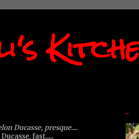
i's Kitch
...
elon Ducasse, presque....
ucasse, fast.....