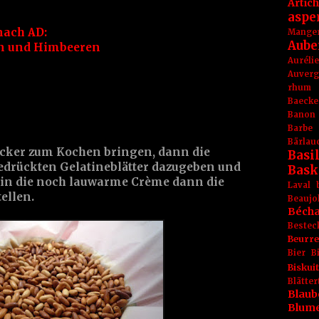
Artic
aspe
nach AD:
Mange
Aube
en und Himbeeren
Aurél
Auver
rhum
Baecke
Banon
Barbe
Bärlau
cker zum Kochen bringen, dann die
Basil
drückten Gelatineblätter dazugeben und
Bask
 in die noch lauwarme Crème dann die
Laval
tellen.
Beaujo
Béch
Bestec
Beurr
Bier
B
Biskuit
Blät
Blaub
Blum