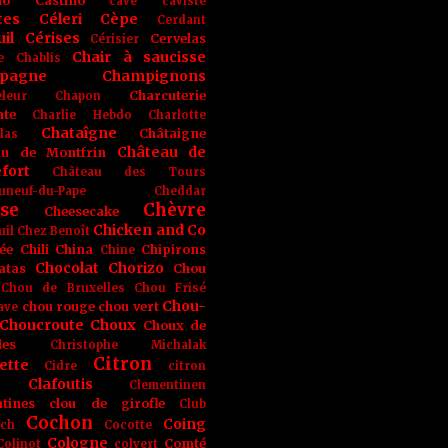
no
Castino
cave
caviste
tes
Céleri
Cèpe
Cerdant
il
Cérises
Cervelas
Cérisier
Chair à saucisse
e
Chablis
pagne
Champignons
Charcuterie
leur
Chapon
nte
Charlie Hebdo
Charlotte
Chataîgne
Châtaigne
las
Château de
au de Montfrin
fort
Château des Tours
uneuf-du-Pape
Cheddar
se
Chèvre
Cheesecake
Chicken and Co
uil
Chez Benoît
ée
Chili
China
Chipirons
Chine
Chocolat
Chorizo
atas
Chou
Chou de Bruxelles
Chou Frisé
Chou-
chou rouge
chou vert
ave
Choucroute
Choux
Choux de
les
Christophe Michalak
Citron
ette
Cidre
citron
Clafoutis
Clementinen
tines
clou de girofle
Club
Cochon
Coing
ich
Cocotte
Cologne
Comté
Colinot
colvert