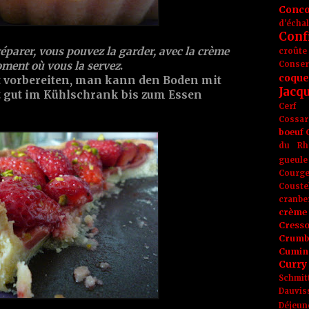
Conc
d'écha
Conf
préparer, vous pouvez la garder, avec la crème
croûte
Conse
oment où vous la servez
.
coque
ut vorbereiten, man kann den Boden mit
Jacq
lt gut im Kühlschrank bis zum Essen
Cerf
Cossar
boeuf
du Rh
gueule
Courge
Couste
cranbe
crème 
Cress
Crumb
Cumin
Curry
Schmit
Dauvis
Déjeun