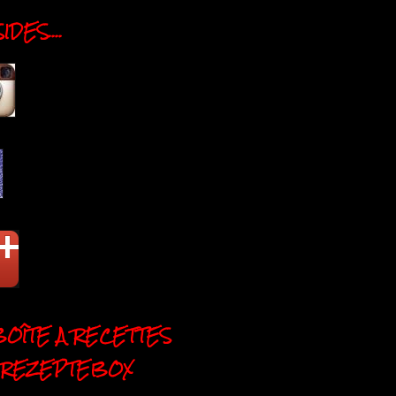
DES....
BOÎTE A RECETTES
 REZEPTEBOX