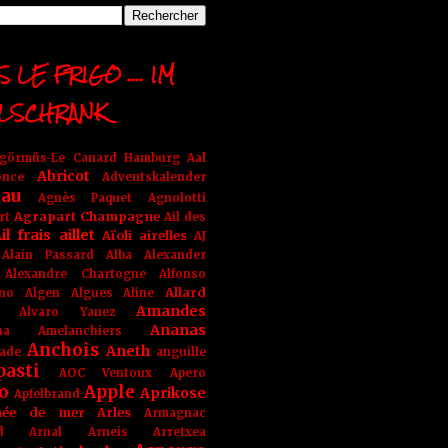
 LE FRIGO .... IM
LSCHRANK
ngörmüs-Le Canard Hamburg
Aal
Abricot
once
Adventskalender
au
Agnès Paquet
Agnolotti
Agrapart Champagne
rt
Ail des
il frais
aillet
Aïoli
airelles
AJ
Alain Passard
Alba
Alexander
Alexandre Chartogne
Alfonso
Allard
ino
Algen
Algues
Aline
Amandes
Alvaro Yanez
Ananas
na
Amelanchiers
Anchois
Aneth
ade
anguille
pasti
AOC Ventoux
Apero
o
Apple
Aprikose
Apfelbrand
née de mer
Arles
Armagnac
nd Arnal
Arneis
Arretxea