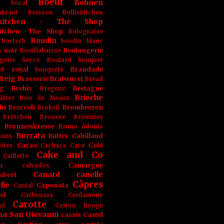
Boeuf
Bohnen
n
bocal
kraut
Boisson
Bolliskitchen
iskitchen - The Shop
skitchen- The Shop
Bolognaise
Boudin
Bortsch
boudin blanc
 noir
Boulangerie
Bouillabaisse
gerie Secco
Boulard
bouquet
et royal
Brandade
bouquets
teig
Brasserie
Bratwurst
Bread
Brebis
Bretagne
g
Bregenz
Brioche
ätter
Brie de Meaux
iu
Broccoli
Brombeeren
Brokoli
Brötchen
Brousse
Brownies
Brunnenkresse
h
Bruno Adonis
Burrata
Butter
Cabillaud
Buns
Cacao
Café
ètes
Cachaça
Caco
Cake and Co
Caillette
Camargue
r
calvados
Canard
canelle
bert
Câpres
lle
Caponata
Cantal
el
Carbonara
Cardamone
Carotte
al
Carton Rouge
na San Giovanni
cassis
Castel