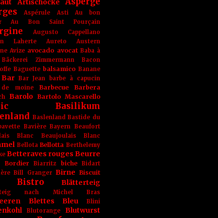
Asperge
haut
Artischocke
rges
Aspérule
Asti
Au bon
r
Au Bon Saint Pourçain
rgine
Augusto Cappellano
ien Laherte
Aureto
Austern
avocado
avocat
gne
Avize
Baba à
Bäckerei Zimmermann
Bacon
balsamico
offe
Baguette
Banane
Bar
Bar Jean
barbe à capucin
Barbecue
Barbera
 de moine
Barolo
Bartolo Mascarello
ch
ic
Basilikum
enland
Baslenland
Bastide du
bavette
Bavière
Bayern
Beaufort
lais Blanc
Beaujoulais Blanc
amel
Bellotta
Bellota
Berthelemy
Betteraves rouges
Beurre
ke
e Bordier
biche
Biarritz
Bidart
Birne
Biscuit
ière
Bill Granger
Bistro
Blätterteig
terteig nach Michel Bras
eeren
Blettes
Bleu
Blini
enkohl
Blutwurst
Blutorange