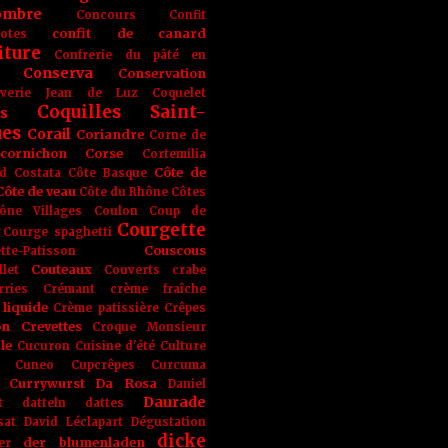
ombre
Concours
Confit
confit de canard
lotes
iture
Confrerie du pâté en
Conserva
Conservation
rverie Jean de Luz
Coquelet
Coquilles Saint-
s
ues
Corail
Coriandre
Corne de
cornichon
Corse
Cortemilia
Côte de
d
Costata
Côte Basque
Côte de veau
Côte du Rhône
Côtes
ône Villages
Coulon
Coup de
Courgette
Courge spaghetti
Couscous
tte-Patisson
Couteaux
llet
Couverts
crabe
rries
Crémant
crème fraîche
liquide
Crème patissière
Crêpes
on
Crevettes
Croque Monsieur
le
Cucuron
Cuisine d'été
Culture
Cuneo
Cupcrêpes
Curcuma
Currywurst
Da Rosa
Daniel
Daurade
t
datteln
dattes
sat
David Léclapart
Dégustation
dicke
der blumenladen
er