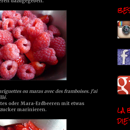
ren dazugegeben.
BESI
riguettes ou maras avec des framboises. J'ai
llé
.
tes oder Mara-Erdbeeren mit etwas
LA 
zucker marinieren.
DIE