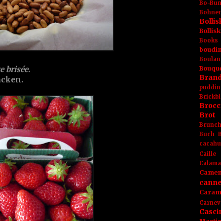
Bo-Bu
Bohnen
Boll
Bolli
Books
boudin
Boulan
Bouqu
e brisée.
Brand
acken.
puddin
Brickbl
Brocc
Brot
Brunc
Buch
cacahu
Caille
Calama
Camem
canne
Caram
Carnev
Casci