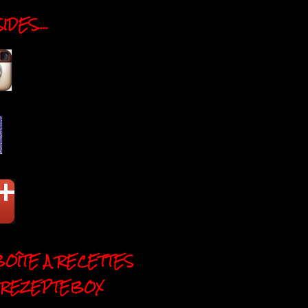
DES....
BOÎTE A RECETTES
 REZEPTEBOX