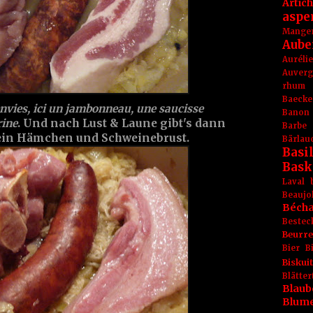
Artic
aspe
Mange
Aube
Aurél
Auver
rhum
Baecke
 envies, ici un jambonneau, une saucisse
Banon
rine
. Und nach Lust & Laune gibt's dann
Barbe
 ein Hämchen und Schweinebrust.
Bärlau
Basil
Bask
Laval
Beaujo
Béch
Bestec
Beurr
Bier
B
Biskuit
Blät
Blaub
Blum