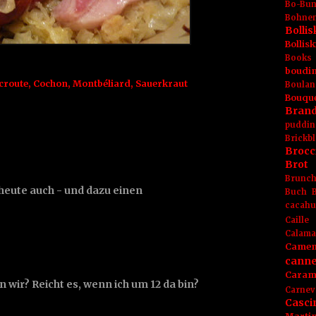
Bo-Bu
Bohnen
Boll
Bolli
Books
boudin
croute
,
Cochon
,
Montbéliard
,
Sauerkraut
Boulan
Bouqu
Brand
puddin
Brickbl
Brocc
Brot
Brunc
 heute auch - und dazu einen
Buch
cacahu
Caille
Calama
Camem
canne
Caram
 wir? Reicht es, wenn ich um 12 da bin?
Carnev
Casci