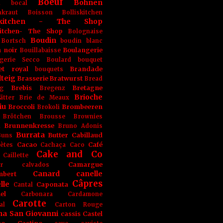
Boeuf
Bohnen
n
bocal
kraut
Boisson
Bolliskitchen
iskitchen - The Shop
skitchen- The Shop
Bolognaise
Boudin
Bortsch
boudin blanc
 noir
Boulangerie
Bouillabaisse
gerie Secco
Boulard
bouquet
et royal
Brandade
bouquets
teig
Brasserie
Bratwurst
Bread
Brebis
Bretagne
g
Bregenz
Brioche
ätter
Brie de Meaux
iu
Broccoli
Brombeeren
Brokoli
Brötchen
Brousse
Brownies
Brunnenkresse
h
Bruno Adonis
Burrata
Butter
Cabillaud
Buns
Cacao
Café
ètes
Cachaça
Caco
Cake and Co
Caillette
Camargue
r
calvados
Canard
canelle
bert
Câpres
lle
Caponata
Cantal
el
Carbonara
Cardamone
Carotte
al
Carton Rouge
na San Giovanni
cassis
Castel