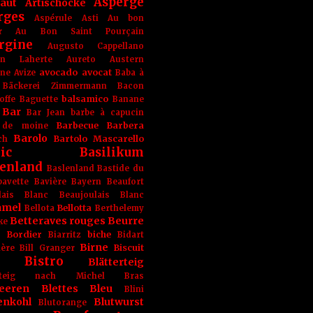
Asperge
haut
Artischocke
rges
Aspérule
Asti
Au bon
r
Au Bon Saint Pourçain
rgine
Augusto Cappellano
ien Laherte
Aureto
Austern
avocado
avocat
gne
Avize
Baba à
Bäckerei Zimmermann
Bacon
balsamico
offe
Baguette
Banane
Bar
Bar Jean
barbe à capucin
Barbecue
Barbera
 de moine
Barolo
Bartolo Mascarello
ch
ic
Basilikum
enland
Baslenland
Bastide du
bavette
Bavière
Bayern
Beaufort
lais Blanc
Beaujoulais Blanc
amel
Bellotta
Bellota
Berthelemy
Betteraves rouges
Beurre
ke
e Bordier
biche
Biarritz
Bidart
Birne
Biscuit
ière
Bill Granger
Bistro
Blätterteig
terteig nach Michel Bras
eeren
Blettes
Bleu
Blini
enkohl
Blutwurst
Blutorange