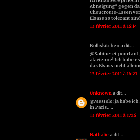
Ich knabbere ja noch
Abneigung" gegen das E
Choucroute-Essen verb
Elsass so tolerant sind
13 février 2011 à 16:14
Bolliskitchen a dit…
@Sabine: et pourtant,
alacienne! Ich habe es 
das Elsass nicht allein
13 février 2011 à 16:21
Unknown
a dit…
@Mestolo: ja habe ich,
in Paris.....
13 février 2011 à 17:16
Nathalie
a dit…