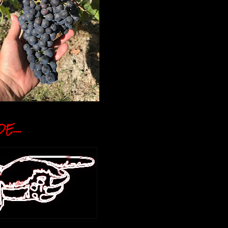
E....