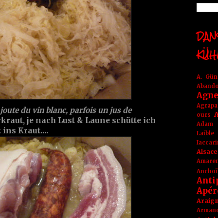
DANS
KÜH
A. Gü
Aband
Agne
Agrapa
ajoute du vin blanc, parfois un jus de
A
ours
rkraut, je nach Lust & Laune schütte ich
Adam
ins Kraut....
Laible
Iaccar
Alsace
Amare
Anchoï
Anti
Apér
Araig
Arma