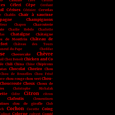
no
Castino
cave
caviste
tes
Céleri
Cèpe
Cerdant
il
Cérises
Cervelas
Cérisier
Chair à saucisse
e
Chablis
pagne
Champignons
Charcuterie
leur
Chapon
nte
Charlie Hebdo
Charlotte
Chataîgne
Châtaigne
las
Château de
au de Montfrin
fort
Château des Tours
uneuf-du-Pape
Cheddar
se
Chèvre
Cheesecake
Chicken and Co
uil
Chez Benoît
ée
Chili
China
Chipirons
Chine
Chocolat
Chorizo
atas
Chou
Chou de Bruxelles
Chou Frisé
Chou-
chou rouge
chou vert
ave
Choucroute
Choux
Choux de
les
Christophe Michalak
Citron
ette
Cidre
citron
Clafoutis
Clementinen
tines
clou de girofle
Club
Cochon
Coing
ich
Cocotte
Cologne
Comté
Colinot
colvert