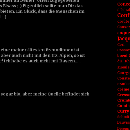
 immer an Deiner "offen zugegebenen
Conc
lsass ;-) Eigentlich sollte man Dir das
d'écha
ieten. Ein Glück, dass die Menschen im
Conf
 :-)
croûte
Conse
coque
Jacq
Cerf
 eine meiner ältesten Freundinnen ist
Cossar
aber auch nicht mit den frz. Alpen, so ist
boeuf
e! Ich habe es auch nicht mit Bayern.....
du Rh
gueule
Courge
Couste
cranbe
crème 
 sogar bio, aber meine Quelle befindet sich
Cress
Crumb
Cumin
Curry
Schmit
Dauvis
Déjeun