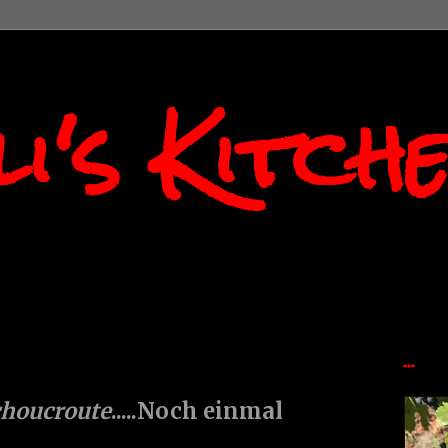
i's Kitch
...
choucroute
.....Noch einmal