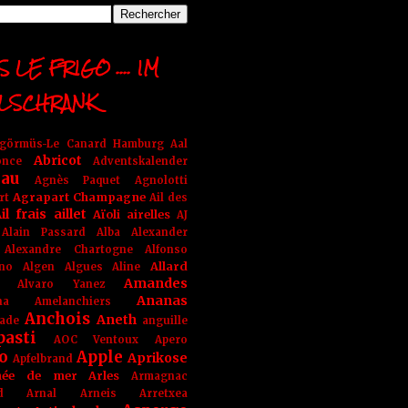
 LE FRIGO .... IM
LSCHRANK
ngörmüs-Le Canard Hamburg
Aal
Abricot
once
Adventskalender
au
Agnès Paquet
Agnolotti
Agrapart Champagne
rt
Ail des
il frais
aillet
Aïoli
airelles
AJ
Alain Passard
Alba
Alexander
Alexandre Chartogne
Alfonso
Allard
ino
Algen
Algues
Aline
Amandes
Alvaro Yanez
Ananas
na
Amelanchiers
Anchois
Aneth
ade
anguille
pasti
AOC Ventoux
Apero
o
Apple
Aprikose
Apfelbrand
née de mer
Arles
Armagnac
nd Arnal
Arneis
Arretxea