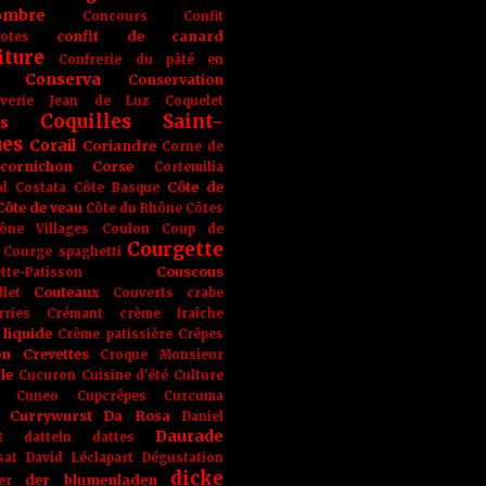
ombre
Concours
Confit
confit de canard
lotes
iture
Confrerie du pâté en
Conserva
Conservation
rverie Jean de Luz
Coquelet
Coquilles Saint-
s
ues
Corail
Coriandre
Corne de
cornichon
Corse
Cortemilia
Côte de
d
Costata
Côte Basque
Côte de veau
Côte du Rhône
Côtes
ône Villages
Coulon
Coup de
Courgette
Courge spaghetti
Couscous
tte-Patisson
Couteaux
llet
Couverts
crabe
rries
Crémant
crème fraîche
liquide
Crème patissière
Crêpes
on
Crevettes
Croque Monsieur
le
Cucuron
Cuisine d'été
Culture
Cuneo
Cupcrêpes
Curcuma
Currywurst
Da Rosa
Daniel
Daurade
t
datteln
dattes
sat
David Léclapart
Dégustation
dicke
der blumenladen
er