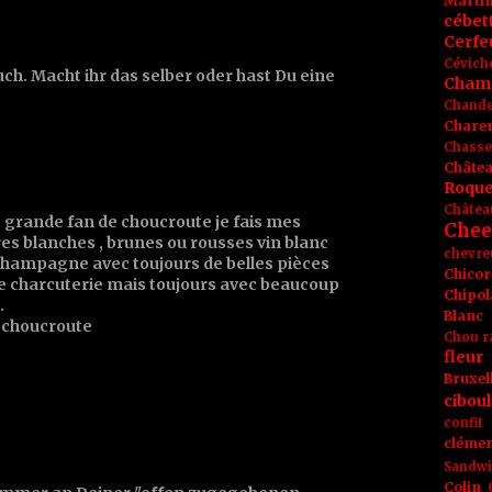
Marti
cébet
Cerfeu
Cévich
ch. Macht ihr das selber oder hast Du eine
Cham
Chande
Chare
Chasse
Châte
Roque
Châtea
 grande fan de choucroute je fais mes
Chee
es blanches , brunes ou rousses vin blanc
chevre
champagne avec toujours de belles pièces
Chicor
de charcuterie mais toujours avec beaucoup
Chipol
.
Blanc
e choucroute
Chou r
fleur
Bruxel
ciboul
confit
clémen
Sandw
Colin