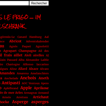
 LE FRIGO .... IM
LSCHRANK
ngörmüs-Le Canard Hamburg
Aal
Abricot
nce
Adventskalender
au
Agnès Paquet
Agnolotti
Agrapart Champagne
t
Ail des
il frais
aillet
Aïoli
airelles
AJ
lain Passard
Alba
Alexander Laible
dre Chartogne
Alfonso Iaccarino
Allard
Alsace
Algues
Aline
Alvaro
Amandes
Amarena
Amelanchiers
Anchois
as
Aneth
Anchoïade
Antipasti
e
AOC Ventoux
Apero
o
Apple
Aprikose
Apfelbrand
ée de mer
Arles
Armagnac
Armand
Artichaut
Arneis
Arretxea
Asperge
asperges
chocke