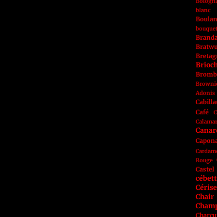
Bologn
blanc
Boulan
bouque
Brand
Bratwu
Bretag
Brioc
Bromb
Browni
Adonis
Cabill
Café
C
Calama
Canar
Capon
Cardam
Rouge
Castel
cébet
Cérise
Chai
Cham
Charcu