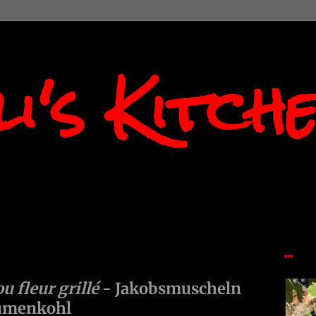
i's Kitch
...
ou fleur grillé
- Jakobsmuscheln
lumenkohl