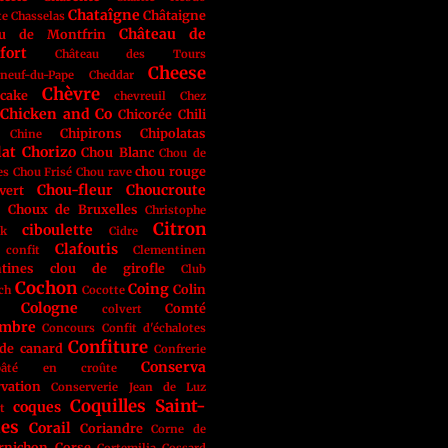
Chataîgne
Châtaigne
te
Chasselas
Château de
au de Montfrin
fort
Château des Tours
Cheese
neuf-du-Pape
Cheddar
Chèvre
cake
chevreuil
Chez
Chicken and Co
Chicorée
Chili
Chipirons
Chipolatas
Chine
lat
Chorizo
Chou Blanc
Chou de
chou rouge
es
Chou Frisé
Chou rave
Chou-fleur
Choucroute
vert
Choux de Bruxelles
Christophe
Citron
ciboulette
ak
Cidre
Clafoutis
 confit
Clementinen
tines
clou de girofle
Club
Cochon
Coing
Colin
ch
Cocotte
Cologne
Comté
colvert
ombre
Concours
Confit d'échalotes
Confiture
 de canard
Confrerie
Conserva
âté en croûte
vation
Conserverie Jean de Luz
Coquilles Saint-
coques
t
ues
Corail
Coriandre
Corne de
rnichon
Corse