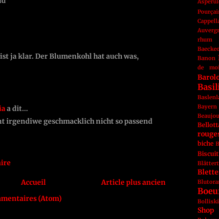
nd
Aspérul
Pourçai
Cappell
Auverg
rhum
Baeckeo
 ist ja klar. Der Blumenkohl hat auch was,
Banon
de mo
Barol
Basi
Baslen
Bayern
ia
a dit…
Beaujo
t irgendiwe geschmacklich nicht so passend
Bellott
rouge
biche
B
Biscuit
ire
Blätter
Blette
Accueil
Article plus ancien
Blutor
Boeu
mmentaires (Atom)
Bollisk
Shop