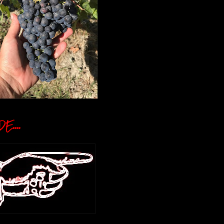
E....