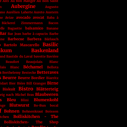
e
Asti
Au bon Manger
Au Bon Saint
Aubergine
n
Augusto
ano
Aurélien Laherte
Aureto
Austern
avocado
avocat
ne
Avize
Baba à
Bäckerei Zimmermann
Bacon
balsamico
ffe
Baguette
Banane
Bar
Bar Jean
barbe à capucin
Barbe
Barbecue
Barbera
ine
Bärlauch
Basilic
o
Bartolo Mascarello
likum
Baskenland
land
Bastide du Laval
bavette
Bavière
Beaufort
Beaujolais Blanc
Béchamel
ulais Blanc
Bellota
Betteraves
a
Berthelemy
Bestecke
s
Beurre
Beurre Bordier
Biarritz
Birne
idart
Bier
Bière
Bill Granger
Bistro
Blätterteig
Biskuit
Blaubeeren
teig nach Michel Bras
s
Bleu
Blumenkohl
Blini
Blutwurst
ange
Bo-Bun
bocal
f
Bohnen
Bohnenkraut
Boisson
Bolliskitchen - The
itchen
Bolliskitchen- The Shop