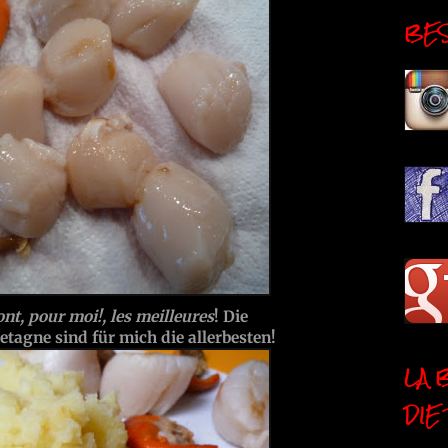
BESI
ont, pour moi!, les meilleures
! Die
tagne sind für mich die allerbesten!
LA 
DIE