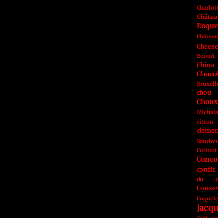
Charlot
Châte
Roque
Château
Cheese
Benoît
China
Choco
Bruxell
chou 
Choux
Michal
citron
clémen
Sandwi
Colinot
Conc
confit
du p
Conser
Coquele
Jacq
co