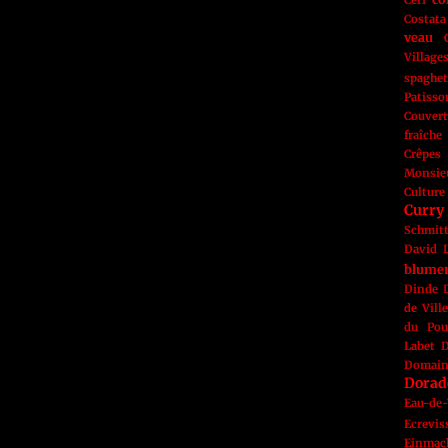
Cerf
Costata
veau
Village
spaghet
Patisso
Couvert
fraîche
Crêpes
Monsie
Culture
Curry
Schmit
David L
blume
Dinde
de Vill
du Pou
Labet
D
Domai
Dorad
Eau-de-
Ecrevis
Einmac