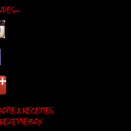
DES....
BOÎTE A RECETTES
 REZEPTEBOX