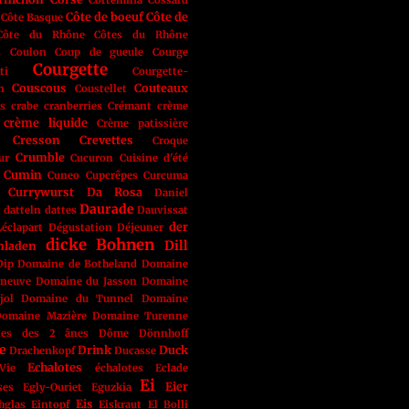
Cortemilia
Cossard
Côte de boeuf
Côte de
Côte Basque
Côte du Rhône
Côtes du Rhône
s
Coulon
Coup de gueule
Courge
Courgette
ti
Courgette-
Couscous
Couteaux
n
Coustellet
s
crabe
cranberries
Crémant
crème
crème liquide
Crème patissière
Cresson
Crevettes
Croque
Crumble
ur
Cucuron
Cuisine d'été
Cumin
Cuneo
Cupcrêpes
Curcuma
Currywurst
Da Rosa
Daniel
Daurade
t
datteln
dattes
Dauvissat
der
éclapart
Dégustation
Déjeuner
dicke Bohnen
Dill
nladen
Dip
Domaine de Botheland
Domaine
eneuve
Domaine du Jasson
Domaine
jol
Domaine du Tunnel
Domaine
omaine Mazière
Domaine Turenne
nes des 2 ânes
Dôme
Dönnhoff
e
Drink
Duck
Drachenkopf
Ducasse
Echalotes
Vie
échalotes
Eclade
Ei
Eier
ses
Egly-Ouriet
Eguzkia
Eis
hglas
Eintopf
Eiskraut
El Bolli