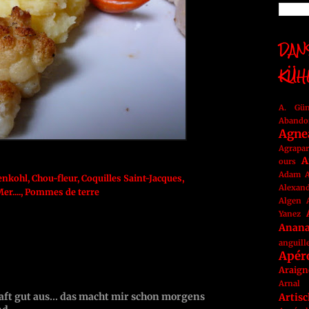
DANS
KÜH
A. Gü
Abando
Agne
Agrapar
A
ours
Adam
A
enkohl
,
Chou-fleur
,
Coquilles Saint-Jacques
,
Alexan
er....
,
Pommes de terre
Algen
Yanez
Anan
anguill
Apér
Araign
Arnal
ft gut aus... das macht mir schon morgens
Artis