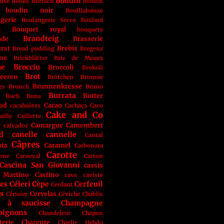
Boudin
aise
Books
Bortsch
boudin
boudin noir
Bouillabaisse
gerie
Boulangerie Secco
Boulard
Bouquet royal
t
bouquets
Brandteig
ade
Brasserie
rst
Brebis
Bread pudding
Bregenz
ne
Brickblätter
Brie de Meaux
he
Brocciu
Broccoli
Brokoli
Brot
eeren
Brötchen
Brousse
Brunnenkresse
es
Brunch
Bruno
Burrata
Butter
Buch
Buns
aud
Cacao
cacahuètes
Cachaça
Caco
Cake and Co
aille
Caillette
Camargue
Camembert
r
calvados
d
canelle
cannelle
Cantal
Câpres
ata
Caramel
Carbonara
Carotte
one
Carneval
Carton
Cascina San Giovanni
cassis
 Martino
Castino
cave
caviste
tes
Céleri
Cèpe
Cerfeuil
Cerdant
s
Cervelas
Cérisier
Céviche
Chablis
r à saucisse
Champagne
pignons
Chandeleur
Chapon
terie
Charente
Charlie Hebdo