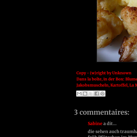
Copy - (w)right by
Unknown
Dans la boîte, in der Box:
Blum
Jakobsmuscheln
,
Kartoffel
,
La M
3 commentaires:
Sabine
a dit…
die sehen auch traumha