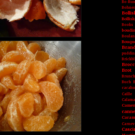
Bo-Bu
Bohnen
Boll
Bolli
Books
boudin
Boulan
Bouqu
Brand
puddin
Brickbl
Brocc
Brot
Brunc
Buch
cacahu
Caille
Calama
Camem
canne
Caram
Carnev
Casci