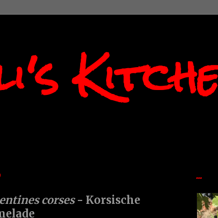
i's Kitch
0
...
entines corses
- Korsische
melade