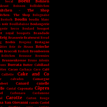
Boeuf
Bohnen
n
bocal
kraut
Boisson
Bolliskitchen
iskitchen - The Shop
skitchen- The Shop
Bolognaise
Boudin
Bortsch
boudin blanc
 noir
Boulangerie
Bouillabaisse
gerie Secco
Boulard
bouquet
et royal
Brandade
bouquets
teig
Brasserie
Bratwurst
Bread
Brebis
Bretagne
g
Bregenz
Brioche
ätter
Brie de Meaux
iu
Broccoli
Brombeeren
Brokoli
Brötchen
Brousse
Brownies
Brunnenkresse
h
Bruno Adonis
Burrata
Butter
Cabillaud
Buns
Cacao
Café
ètes
Cachaça
Caco
Cake and Co
Caillette
Camargue
r
calvados
Canard
canelle
bert
Câpres
lle
Caponata
Cantal
el
Carbonara
Cardamone
Carotte
al
Carton Rouge
na San Giovanni
cassis
Castel