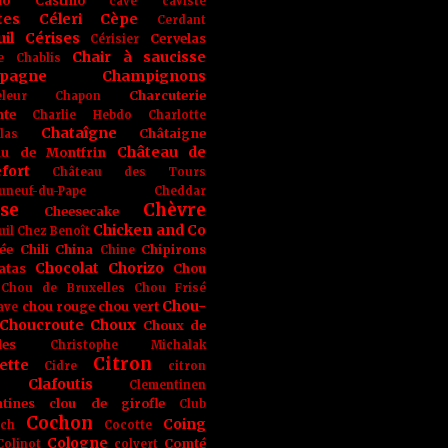
no
Castino
cave
caviste
tes
Céleri
Cèpe
Cerdant
il
Cérises
Cervelas
Cérisier
Chair à saucisse
e
Chablis
pagne
Champignons
Charcuterie
leur
Chapon
nte
Charlie Hebdo
Charlotte
Chataîgne
Châtaigne
las
Château de
au de Montfrin
fort
Château des Tours
uneuf-du-Pape
Cheddar
se
Chèvre
Cheesecake
Chicken and Co
uil
Chez Benoît
ée
Chili
China
Chipirons
Chine
Chocolat
Chorizo
atas
Chou
Chou de Bruxelles
Chou Frisé
Chou-
chou rouge
chou vert
ave
Choucroute
Choux
Choux de
les
Christophe Michalak
Citron
ette
Cidre
citron
Clafoutis
Clementinen
tines
clou de girofle
Club
Cochon
Coing
ich
Cocotte
Cologne
Comté
Colinot
colvert