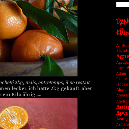
DANS
KÜH
A. Gü
Aband
Agne
Agrapa
A
ours
Adam
Laible
 acheté 2kg, mais, entretemps, il ne restait
Iaccar
n lecker, ich hatte 2kg gekauft, aber
Alsace
ein Kilo übrig.....
Amare
Anchoï
Anti
Apér
Araig
Arma