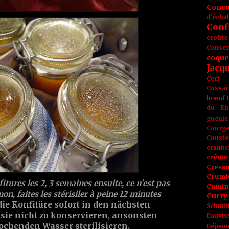
Conc
d'écha
Conf
croûte
Conse
coque
Jacq
Cerf
Cossar
boeuf
du Rh
gueule
Courge
Couste
cranbe
crème 
Cress
Crumb
tures les 2, 3 semaines ensuite, ce n'est pas
Cumin
inon, faites les stérisiler à peine 12 minutes
Curry
die Konfitüre sofort in den nächsten
Schmit
 sie nicht zu konservieren, ansonsten
Dauvis
ochenden Wasser sterilisieren.
Déjeun