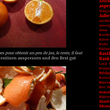
Artic
aspe
Mange
Aube
Aurél
Auver
rhum
Baecke
Banon
Barbe
Bärlau
 pour obtenir un peu de jus, le reste, il faut
Basil
mentinen auspressen und den Rest gut
Bask
Laval
Beaujo
Béch
Bestec
Beurr
Bier
B
Biskuit
Blät
Blaub
Blum