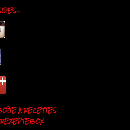
DES....
BOÎTE A RECETTES
 REZEPTEBOX