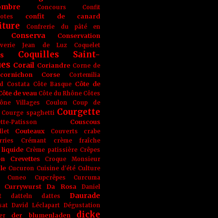
ombre
Concours
Confit
confit de canard
lotes
iture
Confrerie du pâté en
Conserva
Conservation
rverie Jean de Luz
Coquelet
Coquilles Saint-
s
ues
Corail
Coriandre
Corne de
cornichon
Corse
Cortemilia
Côte de
d
Costata
Côte Basque
Côte de veau
Côte du Rhône
Côtes
ône Villages
Coulon
Coup de
Courgette
Courge spaghetti
Couscous
tte-Patisson
Couteaux
llet
Couverts
crabe
rries
Crémant
crème fraîche
liquide
Crème patissière
Crêpes
on
Crevettes
Croque Monsieur
le
Cucuron
Cuisine d'été
Culture
Cuneo
Cupcrêpes
Curcuma
Currywurst
Da Rosa
Daniel
Daurade
t
datteln
dattes
sat
David Léclapart
Dégustation
dicke
der blumenladen
er