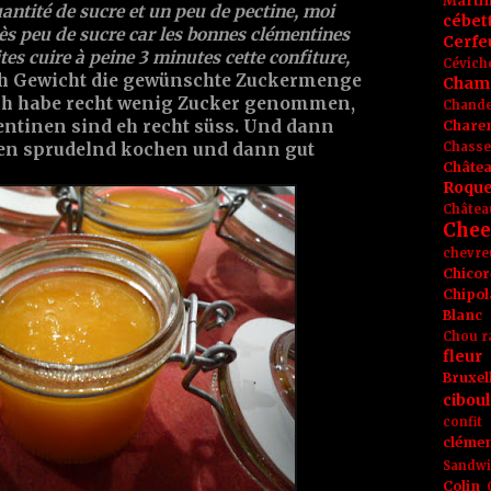
Marti
uantité de sucre et un peu de pectine, moi
cébet
rès peu de sucre car les bonnes clémentines
Cerfeu
tes cuire à peine 3 minutes cette confiture,
Cévich
ach Gewicht die gewünschte Zuckermenge
Cham
ich habe recht wenig Zucker genommen,
Chande
entinen sind eh recht süss. Und dann
Chare
Chasse
en sprudelnd kochen und dann gut
Châte
Roque
Châtea
Chee
chevre
Chicor
Chipol
Blanc
Chou r
fleur
Bruxel
ciboul
confit
clémen
Sandw
Colin