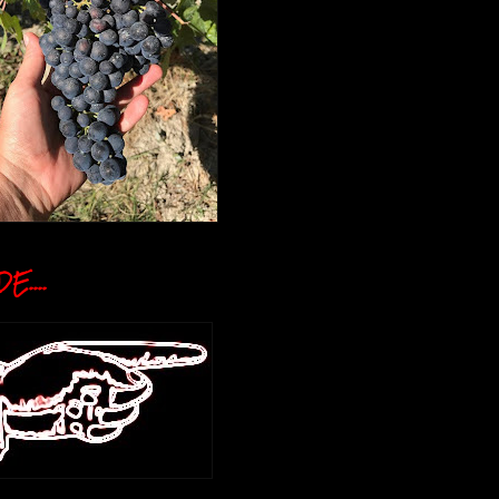
E....