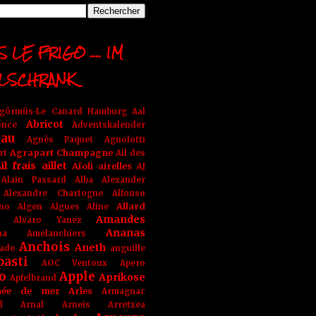
 LE FRIGO .... IM
LSCHRANK
ngörmüs-Le Canard Hamburg
Aal
Abricot
once
Adventskalender
au
Agnès Paquet
Agnolotti
Agrapart Champagne
rt
Ail des
il frais
aillet
Aïoli
airelles
AJ
Alain Passard
Alba
Alexander
Alexandre Chartogne
Alfonso
Allard
ino
Algen
Algues
Aline
Amandes
Alvaro Yanez
Ananas
na
Amelanchiers
Anchois
Aneth
ade
anguille
pasti
AOC Ventoux
Apero
o
Apple
Aprikose
Apfelbrand
née de mer
Arles
Armagnac
nd Arnal
Arneis
Arretxea