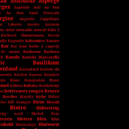
Asperge
haut
Artischocke
rges
Aspérule
Asti
Au bon
r
Au Bon Saint Pourçain
rgine
Augusto Cappellano
ien Laherte
Aureto
Austern
avocado
avocat
gne
Avize
Baba à
Bäckerei Zimmermann
Bacon
balsamico
offe
Baguette
Banane
Bar
Bar Jean
barbe à capucin
Barbecue
Barbera
 de moine
Barolo
Bartolo Mascarello
ch
ic
Basilikum
enland
Baslenland
Bastide du
bavette
Bavière
Bayern
Beaufort
lais Blanc
Beaujoulais Blanc
amel
Bellotta
Bellota
Berthelemy
Betteraves rouges
Beurre
ke
e Bordier
biche
Biarritz
Bidart
Birne
Biscuit
ière
Bill Granger
Bistro
Blätterteig
terteig nach Michel Bras
eeren
Blettes
Bleu
Blini
enkohl
Blutwurst
Blutorange