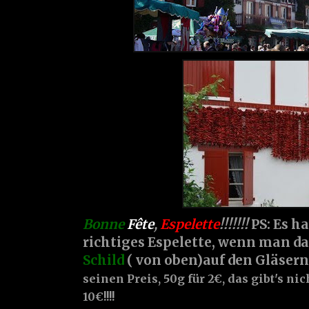
Bonne
Fête
,
Espelette
!!!!!!!
PS: Es h
richtiges Espelette, wenn man d
Schild
( von oben)auf den Gläsern s
seinen Preis, 50g für 2€, das gibt's ni
10€!!!!