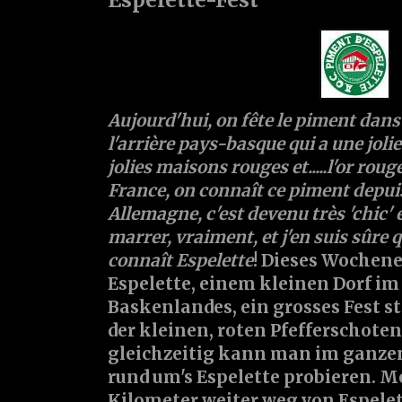
Aujourd'hui, on fête le piment dans 
l'arrière pays-basque qui a une jolie
jolies maisons rouges et.....l'or ro
France, on connaît ce piment depuis
Allemagne, c'est devenu très 'chic' e
marrer, vraiment, et j'en suis sûre
connaît Espelette
! Dieses Wochene
Espelette, einem kleinen Dorf im
Baskenlandes, ein grosses Fest st
der kleinen, roten Pfefferschoten
gleichzeitig kann man im ganzen
rund um's Espelette probieren. M
Kilometer weiter weg von Espelett