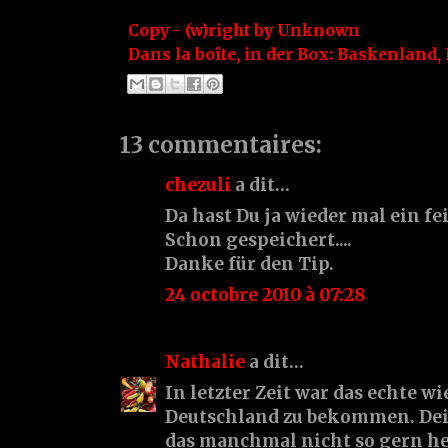
Copy - (w)right by
Unknown
Dans la boîte, in der Box:
Baskenland
,
13 commentaires:
chezuli
a dit…
Da hast Du ja wieder mal ein fe
Schon gespeichert....
Danke für den Tip.
24 octobre 2010 à 07:28
Nathalie
a dit…
In letzter Zeit war das echte w
Deutschland zu bekommen. De
das manchmal nicht so gern her